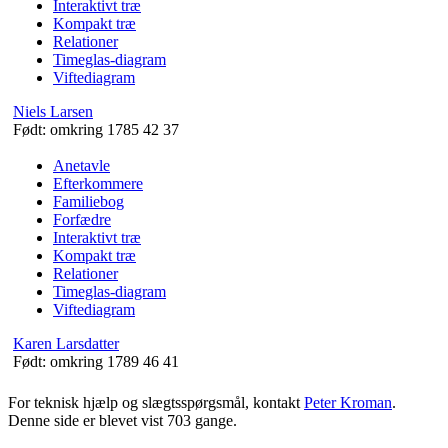
Interaktivt træ
Kompakt træ
Relationer
Timeglas-diagram
Viftediagram
Niels
Larsen
Født:
omkring 1785
42
37
Anetavle
Efterkommere
Familiebog
Forfædre
Interaktivt træ
Kompakt træ
Relationer
Timeglas-diagram
Viftediagram
Karen
Larsdatter
Født:
omkring 1789
46
41
For teknisk hjælp og slægtsspørgsmål, kontakt
Peter Kroman
.
Denne side er blevet vist
703
gange.