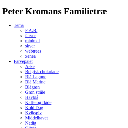
Peter Kromans Familietræ
Tema
F.A.B.
farver
minimal
skyer
webtrees
xenea
Farvepalet
Aske
Belgisk chokolade
Blå Lagune
Blå Marine
Blågrøn
Grøn stråle
Havblå
Kaffe og fløde
Kold Dag
Kviksølv
Middelhavet
Natlig