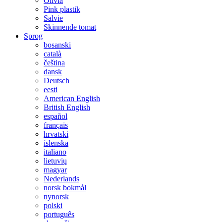
Olivia
Pink plastik
Salvie
Skinnende tomat
Sprog
bosanski
català
čeština
dansk
Deutsch
eesti
American English
British English
español
français
hrvatski
íslenska
italiano
lietuvių
magyar
Nederlands
norsk bokmål
nynorsk
polski
português