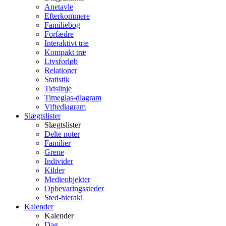
Anetavle
Efterkommere
Familiebog
Forfædre
Interaktivt træ
Kompakt træ
Livsforløb
Relationer
Statistik
Tidslinje
Timeglas-diagram
Viftediagram
Slægtslister
Slægtslister
Delte noter
Familier
Grene
Individer
Kilder
Medieobjekter
Opbevaringssteder
Sted-hieraki
Kalender
Kalender
Dag