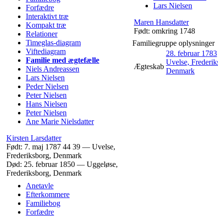
Lars
Nielsen
Forfædre
Interaktivt træ
Maren
Hansdatter
Kompakt træ
Født:
omkring 1748
Relationer
Timeglas-diagram
Familiegruppe oplysninger
Viftediagram
28. februar 1783
Familie med ægtefælle
Uvelse, Frederik
Ægteskab
Niels
Andreassen
Denmark
Lars
Nielsen
Peder
Nielsen
Peter
Nielsen
Hans
Nielsen
Peter
Nielsen
Ane Marie
Nielsdatter
Kirsten
Larsdatter
Født:
7. maj 1787
44
39
—
Uvelse,
Frederiksborg, Denmark
Død:
25. februar 1850
—
Uggeløse,
Frederiksborg, Denmark
Anetavle
Efterkommere
Familiebog
Forfædre