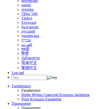
slovenčina
suomi
svenska
Tiếng Việt
Türkçe
Ελληνικά
български
русский
українська
עברית
العربية
मराठी
हिन्दी
ქართული
简体中文
繁體中文
Log ind
Familietræer
Familietræer
Birthe Mylius Grønvold Kromans familietræ
Peter Kromans Familietræ
Diagrammer
Diagrammer