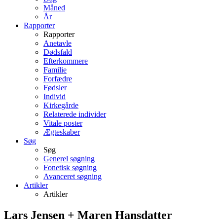
Måned
År
Rapporter
Rapporter
Anetavle
Dødsfald
Efterkommere
Familie
Forfædre
Fødsler
Individ
Kirkegårde
Relaterede individer
Vitale poster
Ægteskaber
Søg
Søg
Generel søgning
Fonetisk søgning
Avanceret søgning
Artikler
Artikler
Lars
Jensen
+
Maren
Hansdatter