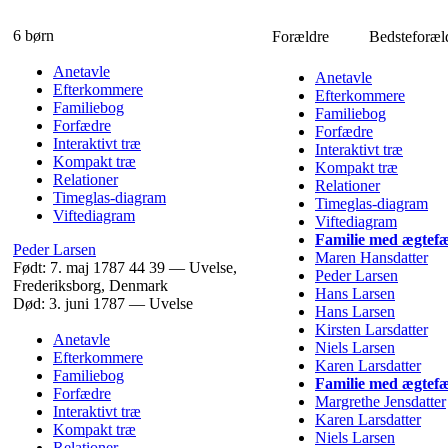
6 børn
Forældre
Bedsteforæl
Anetavle
Anetavle
Efterkommere
Efterkommere
Familiebog
Familiebog
Forfædre
Forfædre
Interaktivt træ
Interaktivt træ
Kompakt træ
Kompakt træ
Relationer
Relationer
Timeglas-diagram
Timeglas-diagram
Viftediagram
Viftediagram
Familie med ægtefæ
Peder
Larsen
Maren
Hansdatter
Født:
7. maj 1787
44
39
—
Uvelse,
Peder
Larsen
Frederiksborg, Denmark
Hans
Larsen
Død:
3. juni 1787
—
Uvelse
Hans
Larsen
Kirsten
Larsdatter
Anetavle
Niels
Larsen
Efterkommere
Karen
Larsdatter
Familiebog
Familie med ægtefæ
Forfædre
Margrethe
Jensdatter
Interaktivt træ
Karen
Larsdatter
Kompakt træ
Niels
Larsen
Relationer