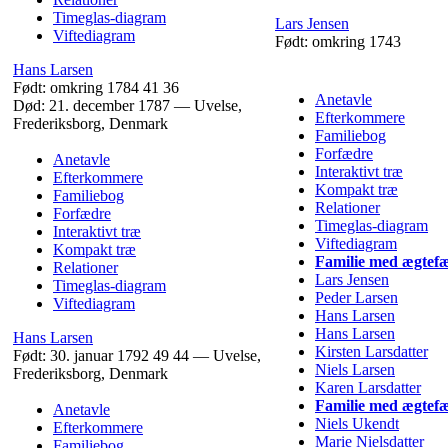
Timeglas-diagram
Lars
Jensen
Viftediagram
Født:
omkring 1743
Hans
Larsen
Født:
omkring 1784
41
36
Anetavle
Død:
21. december 1787
—
Uvelse,
Efterkommere
Frederiksborg, Denmark
Familiebog
Forfædre
Anetavle
Interaktivt træ
Efterkommere
Kompakt træ
Familiebog
Relationer
Forfædre
Timeglas-diagram
Interaktivt træ
Viftediagram
Kompakt træ
Familie med ægtefæ
Relationer
Lars
Jensen
Timeglas-diagram
Peder
Larsen
Viftediagram
Hans
Larsen
Hans
Larsen
Hans
Larsen
Kirsten
Larsdatter
Født:
30. januar 1792
49
44
—
Uvelse,
Niels
Larsen
Frederiksborg, Denmark
Karen
Larsdatter
Familie med ægtefæ
Anetavle
Niels
Ukendt
Efterkommere
Marie
Nielsdatter
Familiebog