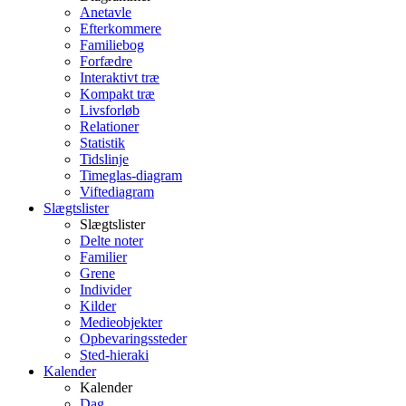
Anetavle
Efterkommere
Familiebog
Forfædre
Interaktivt træ
Kompakt træ
Livsforløb
Relationer
Statistik
Tidslinje
Timeglas-diagram
Viftediagram
Slægtslister
Slægtslister
Delte noter
Familier
Grene
Individer
Kilder
Medieobjekter
Opbevaringssteder
Sted-hieraki
Kalender
Kalender
Dag