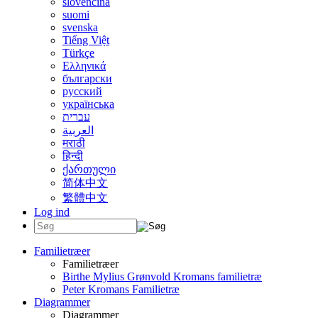
slovenčina
suomi
svenska
Tiếng Việt
Türkçe
Ελληνικά
български
русский
українська
עברית
العربية
मराठी
हिन्दी
ქართული
简体中文
繁體中文
Log ind
Familietræer
Familietræer
Birthe Mylius Grønvold Kromans familietræ
Peter Kromans Familietræ
Diagrammer
Diagrammer