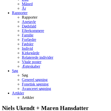
Måned
År
Rapporter
Rapporter
Anetavle
Dødsfald
Efterkommere
Familie
Forfædre
Fødsler
Individ
Kirkegårde
Relaterede individer
Vitale poster
Ægteskaber
Søg
Søg
Generel søgning
Fonetisk søgning
Avanceret søgning
Artikler
Artikler
Niels
Ukendt
+
Maren
Hansdatter