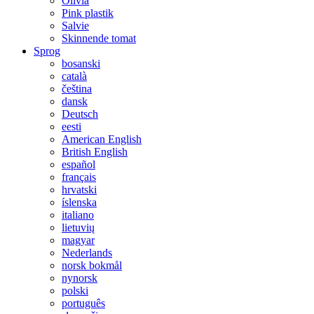
Olivia
Pink plastik
Salvie
Skinnende tomat
Sprog
bosanski
català
čeština
dansk
Deutsch
eesti
American English
British English
español
français
hrvatski
íslenska
italiano
lietuvių
magyar
Nederlands
norsk bokmål
nynorsk
polski
português