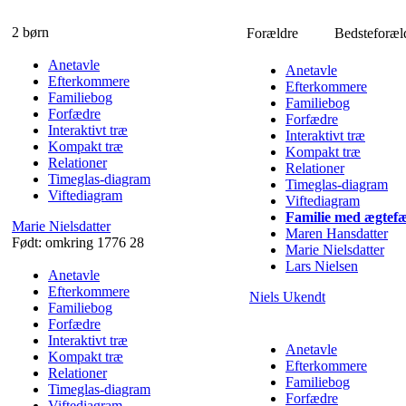
2 børn
Forældre
Bedsteforæl
Anetavle
Anetavle
Efterkommere
Efterkommere
Familiebog
Familiebog
Forfædre
Forfædre
Interaktivt træ
Interaktivt træ
Kompakt træ
Kompakt træ
Relationer
Relationer
Timeglas-diagram
Timeglas-diagram
Viftediagram
Viftediagram
Familie med ægtefæ
Marie
Nielsdatter
Maren
Hansdatter
Født:
omkring 1776
28
Marie
Nielsdatter
Lars
Nielsen
Anetavle
Efterkommere
Niels
Ukendt
Familiebog
Forfædre
Interaktivt træ
Anetavle
Kompakt træ
Efterkommere
Relationer
Familiebog
Timeglas-diagram
Forfædre
Viftediagram