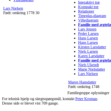
Interaktivt træ
Kompakt træ
Lars
Nielsen
Relationer
Født:
omkring 1778
30
Timeglas-diagram
Viftediagram
Familie med ægtefæ
Lars
Jensen
Peder
Larsen
Hans
Larsen
Hans
Larsen
Kirsten
Larsdatter
Niels
Larsen
Karen
Larsdatter
Familie med ægtefæ
Niels
Ukendt
Marie
Nielsdatter
Lars
Nielsen
Maren
Hansdatter
Født:
omkring 1748
Familiegruppe oplysninger
For teknisk hjælp og slægtsspørgsmål, kontakt
Peter Kroman
.
Denne side er blevet vist
709
gange.