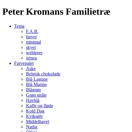
Peter Kromans Familietræ
Tema
F.A.B.
farver
minimal
skyer
webtrees
xenea
Farvepalet
Aske
Belgisk chokolade
Blå Lagune
Blå Marine
Blågrøn
Grøn stråle
Havblå
Kaffe og fløde
Kold Dag
Kviksølv
Middelhavet
Natlig