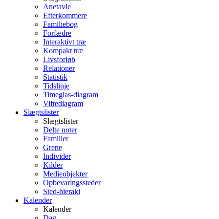
Anetavle
Efterkommere
Familiebog
Forfædre
Interaktivt træ
Kompakt træ
Livsforløb
Relationer
Statistik
Tidslinje
Timeglas-diagram
Viftediagram
Slægtslister
Slægtslister
Delte noter
Familier
Grene
Individer
Kilder
Medieobjekter
Opbevaringssteder
Sted-hieraki
Kalender
Kalender
Dag