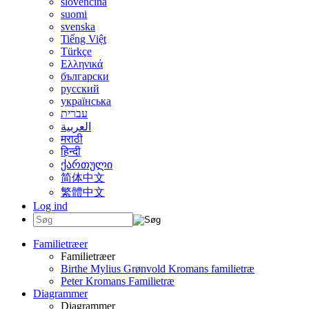
slovenčina
suomi
svenska
Tiếng Việt
Türkçe
Ελληνικά
български
русский
українська
עברית
العربية
मराठी
हिन्दी
ქართული
简体中文
繁體中文
Log ind
Familietræer
Familietræer
Birthe Mylius Grønvold Kromans familietræ
Peter Kromans Familietræ
Diagrammer
Diagrammer