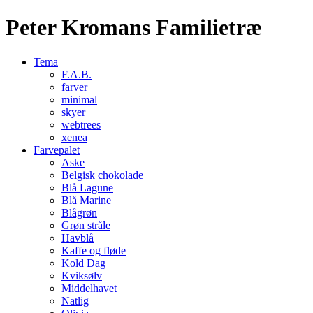
Peter Kromans Familietræ
Tema
F.A.B.
farver
minimal
skyer
webtrees
xenea
Farvepalet
Aske
Belgisk chokolade
Blå Lagune
Blå Marine
Blågrøn
Grøn stråle
Havblå
Kaffe og fløde
Kold Dag
Kviksølv
Middelhavet
Natlig