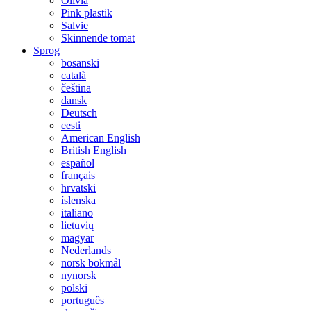
Olivia
Pink plastik
Salvie
Skinnende tomat
Sprog
bosanski
català
čeština
dansk
Deutsch
eesti
American English
British English
español
français
hrvatski
íslenska
italiano
lietuvių
magyar
Nederlands
norsk bokmål
nynorsk
polski
português