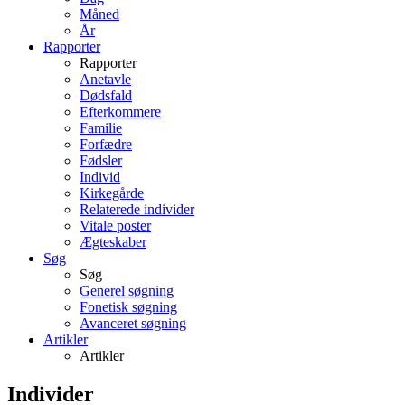
Måned
År
Rapporter
Rapporter
Anetavle
Dødsfald
Efterkommere
Familie
Forfædre
Fødsler
Individ
Kirkegårde
Relaterede individer
Vitale poster
Ægteskaber
Søg
Søg
Generel søgning
Fonetisk søgning
Avanceret søgning
Artikler
Artikler
Individer