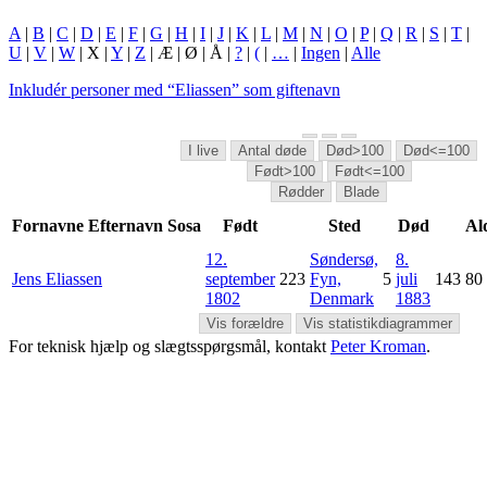
A
|
B
|
C
|
D
|
E
|
F
|
G
|
H
|
I
|
J
|
K
|
L
|
M
|
N
|
O
|
P
|
Q
|
R
|
S
|
T
|
U
|
V
|
W
| X |
Y
|
Z
| Æ | Ø | Å |
?
|
(
|
…
|
Ingen
|
Alle
Inkludér personer med “
Eliassen
” som giftenavn
I live
Antal døde
Død>100
Død<=100
Født>100
Født<=100
Rødder
Blade
Fornavne
Efternavn
Sosa
Født
Sted
Død
Al
12.
Søndersø,
8.
Jens
Eliassen
september
223
Fyn,
5
juli
143
80
1802
Denmark
1883
Vis forældre
Vis statistikdiagrammer
For teknisk hjælp og slægtsspørgsmål, kontakt
Peter Kroman
.