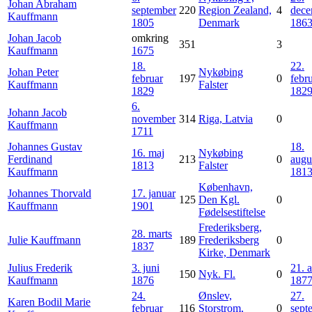
Johan Abraham
september
220
Region Zealand,
4
dece
Kauffmann
1805
Denmark
186
Johan Jacob
omkring
351
3
Kauffmann
1675
18.
22.
Johan Peter
Nykøbing
februar
197
0
febr
Kauffmann
Falster
1829
182
6.
Johann Jacob
november
314
Riga, Latvia
0
Kauffmann
1711
Johannes Gustav
18.
16. maj
Nykøbing
Ferdinand
213
0
augu
1813
Falster
Kauffmann
181
København,
Johannes Thorvald
17. januar
125
Den Kgl.
0
Kauffmann
1901
Fødelsestiftelse
Frederiksberg,
28. marts
Julie
Kauffmann
189
Frederiksberg
0
1837
Kirke, Denmark
Julius Frederik
3. juni
21. a
150
Nyk. Fl.
0
Kauffmann
1876
187
24.
Ønslev,
27.
Karen Bodil Marie
februar
116
Storstrom,
0
sept