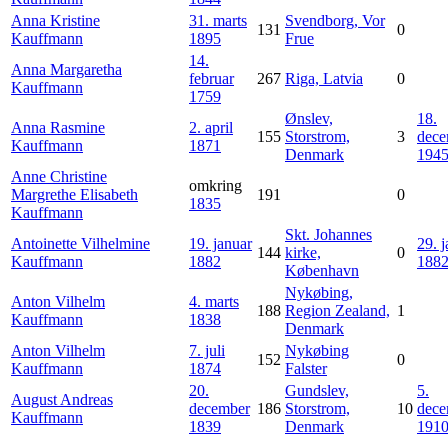
Anna Kristine
31. marts
Svendborg, Vor
131
0
Kauffmann
1895
Frue
14.
Anna Margaretha
februar
267
Riga, Latvia
0
Kauffmann
1759
Ønslev,
18.
Anna Rasmine
2. april
155
Storstrom,
3
dece
Kauffmann
1871
Denmark
194
Anne Christine
omkring
Margrethe Elisabeth
191
0
1835
Kauffmann
Skt. Johannes
Antoinette Vilhelmine
19. januar
29. 
144
kirke,
0
Kauffmann
1882
188
København
Nykøbing,
Anton Vilhelm
4. marts
188
Region Zealand,
1
Kauffmann
1838
Denmark
Anton Vilhelm
7. juli
Nykøbing
152
0
Kauffmann
1874
Falster
20.
Gundslev,
5.
August Andreas
december
186
Storstrom,
10
dece
Kauffmann
1839
Denmark
191