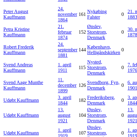
24.
Peter August
Nykøbing
21. 
november
161
0
Kauffmann
Falster
188
1864
21.
Ønslev,
Petra Kristine
30. 
februar
152
Storstrom,
0
Kauffmann
187
1874
Denmark
24.
Robert Frederik
København,
september
144
0
Kauffmann
Helligåndskirken
1881
Nysted,
Svend Andreas
1. april
7. fe
115
Storstrom,
0
Kauffmann
1911
197
Denmark
11.
Svend Aage Munthe
Svendborg, Fyn,
6. a
december
126
0
Kauffmann
Denmark
190
1899
3. april
Frederiksberg,
3. ap
Udøbt
Kauffmann
182
0
1844
Denmark
184
13.
Ønslev,
13.
Udøbt
Kauffmann
august
104
Storstrom,
0
augu
1921
Denmark
192
Ønslev,
1. april
1. ap
Udøbt
Kauffmann
107
Storstrom,
0
1919
191