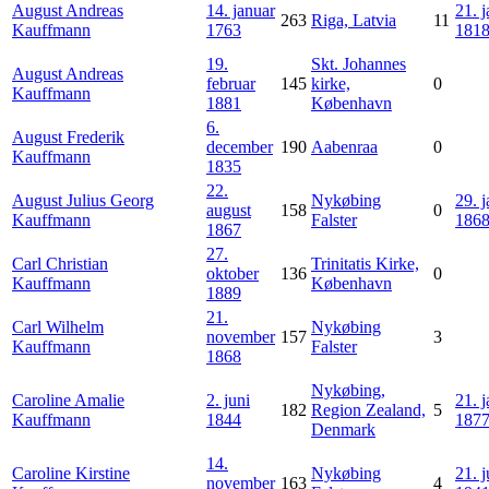
August Andreas
14. januar
21. 
263
Riga, Latvia
11
Kauffmann
1763
181
19.
Skt. Johannes
August Andreas
februar
145
kirke,
0
Kauffmann
1881
København
6.
August Frederik
december
190
Aabenraa
0
Kauffmann
1835
22.
August Julius Georg
Nykøbing
29. 
august
158
0
Kauffmann
Falster
186
1867
27.
Carl Christian
Trinitatis Kirke,
oktober
136
0
Kauffmann
København
1889
21.
Carl Wilhelm
Nykøbing
november
157
3
Kauffmann
Falster
1868
Nykøbing,
Caroline Amalie
2. juni
21. 
182
Region Zealand,
5
Kauffmann
1844
187
Denmark
14.
Caroline Kirstine
Nykøbing
21. j
november
163
4