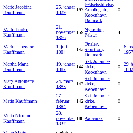
Fødselsstiftelse,
Marie Jacobine
25. januar
197
Amaliegade,
0
Kauffmann
1829
København,
Danmark
21.
Marie Louise
Nykøbing
november
159
4
Kauffmann
Falster
1866
Ønslev,
Marius Theodor
1. juli
6. m
142
Storstrom,
5
Kauffmann
1884
195
Denmark
Skt. Johannes
Martha Marie
19. januar
29. 
144
kirke,
0
Kauffmann
1882
188
København
Skt. Johannes
Mary Antoinette
24. marts
143
kirke,
0
Kauffmann
1883
København
27.
Skt. Johannes
Matin
Kauffmann
februar
142
kirke,
0
1884
København
28.
Metta Nicoline
november
188
Aabenraa
0
Kauffmann
1837
Mette Maris
omkring