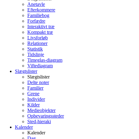
Anetavle
Efterkommere
Familiebog
Forfædre
Interaktivt træ
Kompakt træ
Livsforløb
Relationer
Statistik
Tidslinje
Timeglas-diagram
Viftediagram
Slægtslister
Slægtslister
Delte noter
Familier
Grene
Individer
Kilder
Medieobjekter
Opbevaringssteder
Sted-hieraki
Kalender
Kalender
Dag