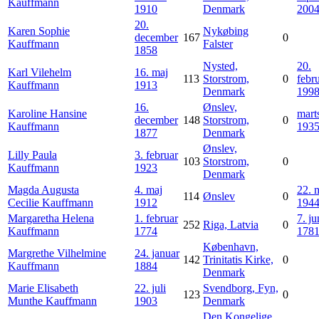
Kauffmann
1910
Denmark
200
20.
Karen Sophie
Nykøbing
december
167
0
Kauffmann
Falster
1858
Nysted,
20.
Karl Vilehelm
16. maj
113
Storstrom,
0
febr
Kauffmann
1913
Denmark
199
16.
Ønslev,
Karoline Hansine
mart
december
148
Storstrom,
0
Kauffmann
193
1877
Denmark
Ønslev,
Lilly Paula
3. februar
103
Storstrom,
0
Kauffmann
1923
Denmark
Magda Augusta
4. maj
22. 
114
Ønslev
0
Cecilie
Kauffmann
1912
194
Margaretha Helena
1. februar
7. ju
252
Riga, Latvia
0
Kauffmann
1774
178
København,
Margrethe Vilhelmine
24. januar
142
Trinitatis Kirke,
0
Kauffmann
1884
Denmark
Marie Elisabeth
22. juli
Svendborg, Fyn,
123
0
Munthe
Kauffmann
1903
Denmark
Den Kongelige