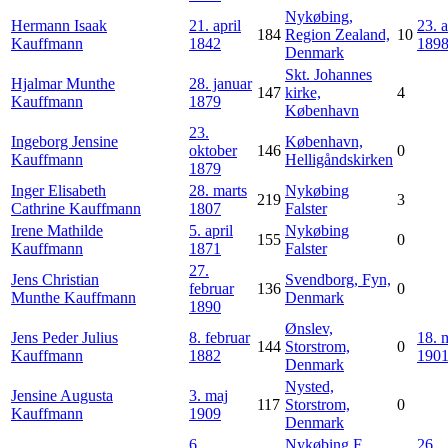
Nykøbing,
Hermann Isaak
21. april
23. a
184
Region Zealand,
10
Kauffmann
1842
189
Denmark
Skt. Johannes
Hjalmar Munthe
28. januar
147
kirke,
4
Kauffmann
1879
København
23.
Ingeborg Jensine
København,
oktober
146
0
Kauffmann
Helligåndskirken
1879
Inger Elisabeth
28. marts
Nykøbing
219
3
Cathrine
Kauffmann
1807
Falster
Irene Mathilde
5. april
Nykøbing
155
0
Kauffmann
1871
Falster
27.
Jens Christian
Svendborg, Fyn,
februar
136
0
Munthe
Kauffmann
Denmark
1890
Ønslev,
Jens Peder Julius
8. februar
18. 
144
Storstrom,
0
Kauffmann
1882
190
Denmark
Nysted,
Jensine Augusta
3. maj
117
Storstrom,
0
Kauffmann
1909
Denmark
6.
Nykøbing F,
26.