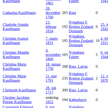
Kauffmann
Falster
194
1862
28.
Catharina
Kauffmann
december
265
Riga
0
1760
23.
Nykøbing F,
Charlotte Amalia
25. j
februar
192
Region Zealand,
0
Kauffmann
184
1834
Denmark
Nykøbing,
Christian August
7. marts
4. fe
195
Region Zealand,
10
Kauffmann
1831
1911
Denmark
4.
Christian Munthe
Nykøbing
6. jul
november
165
5
Kauffmann
Falster
194
1860
Christina Maria
18. januar
268
Riga, Latvia
0
Kauffmann
1758
Nykøbing F,
Christine Marie
11. maj
12. 
235
Region Zealand,
2
Kauffmann
1791
187
Denmark
28. juli
Christoph
Kauffmann
309
Riga, Latvia
0
1717
Chrsitne Jacobine
omkring
194
København
0
Petrine
Kauffmann
1832
Constantin Edmond
9. juli
Nykøbing