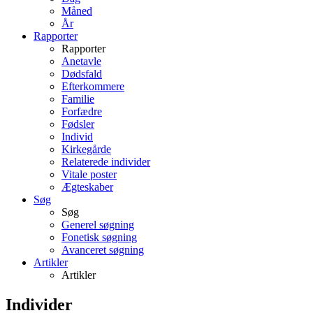
Måned
År
Rapporter
Rapporter
Anetavle
Dødsfald
Efterkommere
Familie
Forfædre
Fødsler
Individ
Kirkegårde
Relaterede individer
Vitale poster
Ægteskaber
Søg
Søg
Generel søgning
Fonetisk søgning
Avanceret søgning
Artikler
Artikler
Individer