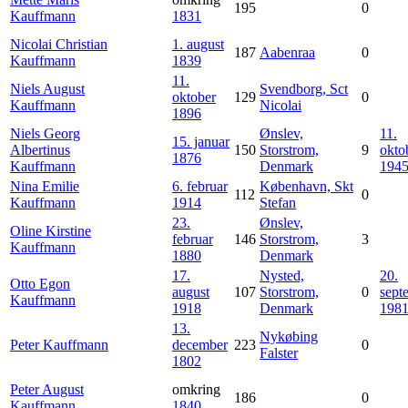
195
0
Kauffmann
1831
Nicolai Christian
1. august
187
Aabenraa
0
Kauffmann
1839
11.
Niels August
Svendborg, Sct
oktober
129
0
Kauffmann
Nicolai
1896
Niels Georg
Ønslev,
11.
15. januar
Albertinus
150
Storstrom,
9
okto
1876
Kauffmann
Denmark
194
Nina Emilie
6. februar
København, Skt
112
0
Kauffmann
1914
Stefan
23.
Ønslev,
Oline Kirstine
februar
146
Storstrom,
3
Kauffmann
1880
Denmark
17.
Nysted,
20.
Otto Egon
august
107
Storstrom,
0
sept
Kauffmann
1918
Denmark
198
13.
Nykøbing
Peter
Kauffmann
december
223
0
Falster
1802
Peter August
omkring
186
0
Kauffmann
1840