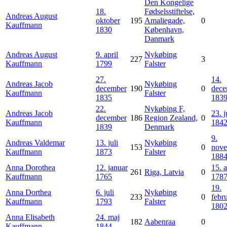
Den Kongelige
18.
Fødselsstiftelse,
Andreas August
oktober
195
Amaliegade,
0
Kauffmann
1830
København,
Danmark
Andreas August
9. april
Nykøbing
227
3
Kauffmann
1799
Falster
27.
14.
Andreas Jacob
Nykøbing
december
190
0
dece
Kauffmann
Falster
1835
183
22.
Nykøbing F,
Andreas Jacob
23. j
december
186
Region Zealand,
0
Kauffmann
184
1839
Denmark
9.
Andreas Valdemar
13. juli
Nykøbing
153
0
nov
Kauffmann
1873
Falster
188
Anna Dorothea
12. januar
15. a
261
Riga, Latvia
0
Kauffmann
1765
178
19.
Anna Dorthea
6. juli
Nykøbing
233
0
febr
Kauffmann
1793
Falster
180
Anna Elisabeth
24. maj
182
Aabenraa
0
Kauffmann
1844