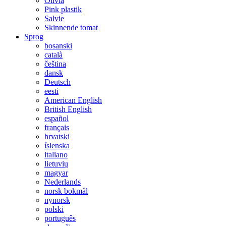
Olivia
Pink plastik
Salvie
Skinnende tomat
Sprog
bosanski
català
čeština
dansk
Deutsch
eesti
American English
British English
español
français
hrvatski
íslenska
italiano
lietuvių
magyar
Nederlands
norsk bokmål
nynorsk
polski
português