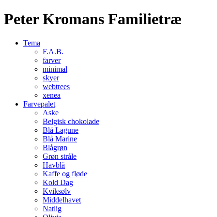
Peter Kromans Familietræ
Tema
F.A.B.
farver
minimal
skyer
webtrees
xenea
Farvepalet
Aske
Belgisk chokolade
Blå Lagune
Blå Marine
Blågrøn
Grøn stråle
Havblå
Kaffe og fløde
Kold Dag
Kviksølv
Middelhavet
Natlig