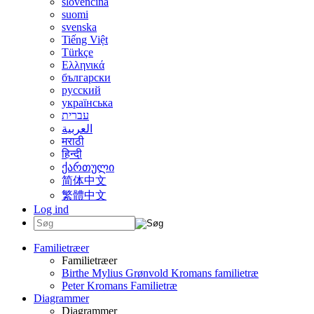
slovenčina
suomi
svenska
Tiếng Việt
Türkçe
Ελληνικά
български
русский
українська
עברית
العربية
मराठी
हिन्दी
ქართული
简体中文
繁體中文
Log ind
Familietræer
Familietræer
Birthe Mylius Grønvold Kromans familietræ
Peter Kromans Familietræ
Diagrammer
Diagrammer