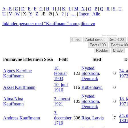
A
|
B
|
C
|
D
|
E
|
F
|
G
|
H
|
I
|
J
|
K
|
L
|
M
|
N
|
O
|
P
|
Q
|
R
|
S
|
T
|
U
|
V
|
W
| X |
Y
|
Z
| Æ | Ø | Å |
?
|
(
|
…
|
Ingen
|
Alle
Inkludér personer med “
Kauffmann
” som giftenavn
I live
Antal døde
Død>100
Født>100
Født<=10
Rødder
Blade
Fornavne
Efternavn
Sosa
Født
Sted
D
18.
Nysted,
Agnes Karoline
24. a
februar
123
Storstrom,
0
Kauffmann
197
1903
Denmark
10. juni
Aksel
Kauffmann
116
København
0
1910
Nysted,
Alma Nina
2. august
18. 
105
Storstrom,
0
Kauffmann
1921
197
Denmark
3.
24. 
Andreas
Kauffmann
december
306
Riga, Latvia
7
180
1719