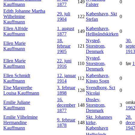
149
0
Kauffmann
1877
Falster
Edith Johanne Martha
29. juli
København, Skt
Wilhelmine
122
0
1904
Stefan
Kauffmann
Ellen Alfride
1. august
København,
149
0
Kauffmann
1877
Helligåndskirken
18.
Nysted,
30.
Ellen Marie
februar
121
Storstrom,
0
sept
Kauffmann
1905
Denmark
191
Nysted,
Ellen Marie
22. juni
110
Storstrom,
0
før
1
Kauffmann
1916
Denmark
Ellen Schmidt
12. januar
København,
112
0
Kauffmann
1914
Kingo Sogn
Else Margrethe
3. februar
Svendborg, Sct
128
0
Louisa
Kauffmann
1898
Nicolai
16.
Ønslev,
Emilie Juliane
omkr
december
148
Storstrom,
3
Kauffmann
196
1877
Denmark
Emilie Vilhelmine
Skt. Johannes
28.
9. februar
Hermandine
148
kirke,
0
dece
1878
Kauffmann
København
194
Helligånds