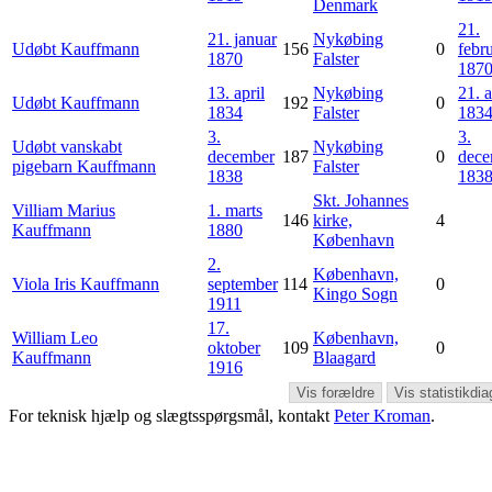
Denmark
21.
21. januar
Nykøbing
Udøbt
Kauffmann
156
0
febr
1870
Falster
187
13. april
Nykøbing
21. a
Udøbt
Kauffmann
192
0
1834
Falster
183
3.
3.
Udøbt vanskabt
Nykøbing
december
187
0
dece
pigebarn
Kauffmann
Falster
1838
183
Skt. Johannes
Villiam Marius
1. marts
146
kirke,
4
Kauffmann
1880
København
2.
København,
Viola Iris
Kauffmann
september
114
0
Kingo Sogn
1911
17.
William Leo
København,
oktober
109
0
Kauffmann
Blaagard
1916
Vis forældre
Vis statistikdi
For teknisk hjælp og slægtsspørgsmål, kontakt
Peter Kroman
.