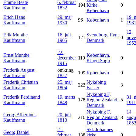
Emme Beate
6. februar
194
Kirke,
0
Kauffmann
1832
København
Erich Hans
29. maj
19. 
96
København
1
Kauffmann
1930
198
12.
Erik Munthe
16. juli
Svendborg, Fyn,
121
0
nov
Kauffmann
1905
Denmark
195
22.
Ernst Munthe
København,
december
110
0
Kauffmann
Kingo Sogn
1915
Frederik August
omkring
199
København
0
Kauffmann
1827
Frederik Christian
25. maj
Nykøbing
222
3
Kauffmann
1804
Falster
Nykøbing F,
Frederik Ferdinand
19. marts
31. 
178
Region Zealand,
5
Kauffmann
1848
1911
Denmark
Nykøbing F,
14.
Georg Albertinus
20. juli
216
Region Zealand,
3
augu
Kauffmann
1810
Denmark
185
21.
Skt. Johannes
Georg Daniel
februar
138
kirke,
0