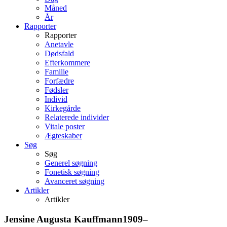
Måned
År
Rapporter
Rapporter
Anetavle
Dødsfald
Efterkommere
Familie
Forfædre
Fødsler
Individ
Kirkegårde
Relaterede individer
Vitale poster
Ægteskaber
Søg
Søg
Generel søgning
Fonetisk søgning
Avanceret søgning
Artikler
Artikler
Jensine Augusta
Kauffmann
1909
–