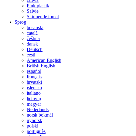
Olivia
Pink plastik
Salvie
Skinnende tomat
Sprog
bosanski
català
čeština
dansk
Deutsch
eesti
American English
British English
español
français
hrvatski
íslenska
italiano
lietuvių
magyar
Nederlands
norsk bokmål
nynorsk
polski
português