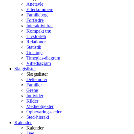
Anetavle
Efterkommere
Familiebog
Forfædre
Interaktivt træ
Kompakt træ
Livsforløb
Relationer
Statistik
Tidslinje
Timeglas-diagram
Viftediagram
Slægtslister
Slægtslister
Delte noter
Familier
Grene
Individer
Kilder
Medieobjekter
Opbevaringssteder
Sted-hieraki
Kalender
Kalender
Dag