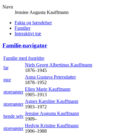
Navn
Jensine Augusta
Kauffmann
Fakta og hændelser
Familier
Interaktivt træ
Familie-navigator
Familie med forældre
Niels Georg Albertinus
Kauffmann
far
1876
–
1945
Anna Gustava
Petersdatter
mor
1878
–
1952
Ellen Marie
Kauffmann
storesøster
1905
–
1913
Agnes Karoline
Kauffmann
storesøster
1903
–
1972
Jensine Augusta
Kauffmann
hende selv
1909
–
Hedvig Kristine
Kauffmann
storesøster
1906
–
1988