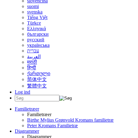
slovenčina
suomi
svenska
Tiếng Việt
Türkçe
Ελληνικά
български
русский
українська
עברית
العربية
मराठी
हिन्दी
ქართული
简体中文
繁體中文
Log ind
Familietræer
Familietræer
Birthe Mylius Grønvold Kromans familietræ
Peter Kromans Familietræ
Diagrammer
Diagrammer