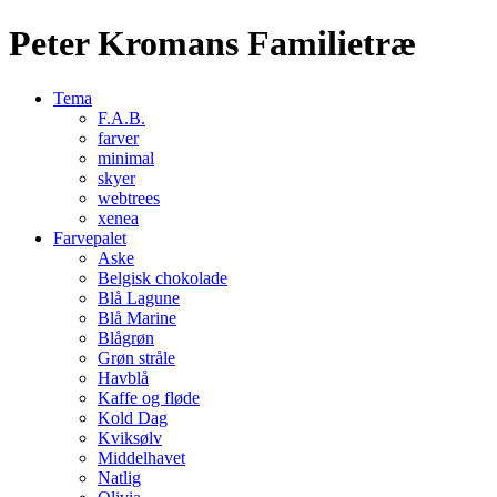
Peter Kromans Familietræ
Tema
F.A.B.
farver
minimal
skyer
webtrees
xenea
Farvepalet
Aske
Belgisk chokolade
Blå Lagune
Blå Marine
Blågrøn
Grøn stråle
Havblå
Kaffe og fløde
Kold Dag
Kviksølv
Middelhavet
Natlig