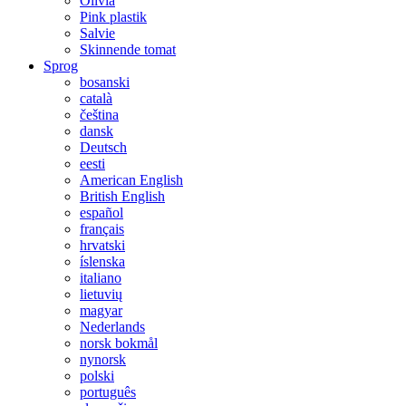
Olivia
Pink plastik
Salvie
Skinnende tomat
Sprog
bosanski
català
čeština
dansk
Deutsch
eesti
American English
British English
español
français
hrvatski
íslenska
italiano
lietuvių
magyar
Nederlands
norsk bokmål
nynorsk
polski
português