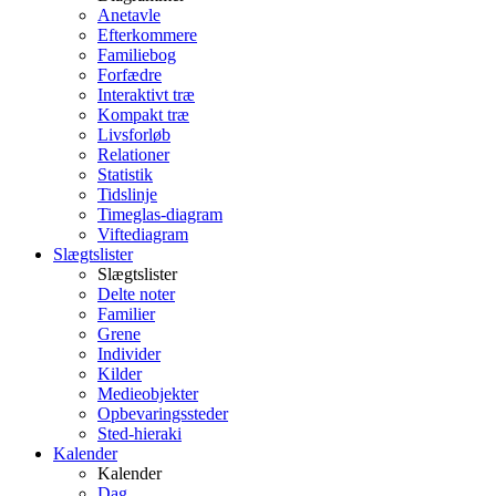
Anetavle
Efterkommere
Familiebog
Forfædre
Interaktivt træ
Kompakt træ
Livsforløb
Relationer
Statistik
Tidslinje
Timeglas-diagram
Viftediagram
Slægtslister
Slægtslister
Delte noter
Familier
Grene
Individer
Kilder
Medieobjekter
Opbevaringssteder
Sted-hieraki
Kalender
Kalender
Dag