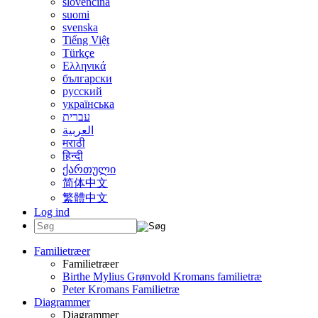
slovenčina
suomi
svenska
Tiếng Việt
Türkçe
Ελληνικά
български
русский
українська
עברית
العربية
मराठी
हिन्दी
ქართული
简体中文
繁體中文
Log ind
Familietræer
Familietræer
Birthe Mylius Grønvold Kromans familietræ
Peter Kromans Familietræ
Diagrammer
Diagrammer