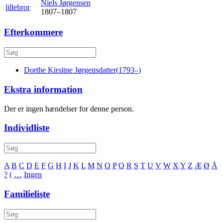
Niels
Jørgensen
lillebror
1807
–
1807
Efterkommere
Dorthe Kirsitne
Jørgensdatter
(
1793
–
)
Ekstra information
Der er ingen hændelser for denne person.
Individliste
A
B
C
D
E
F
G
H
I
J
K
L
M
N
O
P
Q
R
S
T
U
V
W
X
Y
Z
Æ
Ø
Å
?
(
…
Ingen
Familieliste