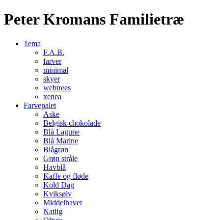
Peter Kromans Familietræ
Tema
F.A.B.
farver
minimal
skyer
webtrees
xenea
Farvepalet
Aske
Belgisk chokolade
Blå Lagune
Blå Marine
Blågrøn
Grøn stråle
Havblå
Kaffe og fløde
Kold Dag
Kviksølv
Middelhavet
Natlig