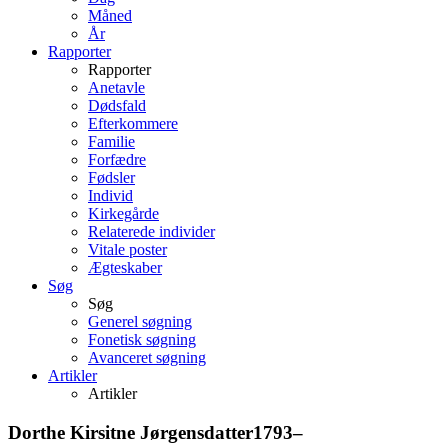
Måned
År
Rapporter
Rapporter
Anetavle
Dødsfald
Efterkommere
Familie
Forfædre
Fødsler
Individ
Kirkegårde
Relaterede individer
Vitale poster
Ægteskaber
Søg
Søg
Generel søgning
Fonetisk søgning
Avanceret søgning
Artikler
Artikler
Dorthe Kirsitne
Jørgensdatter
1793
–