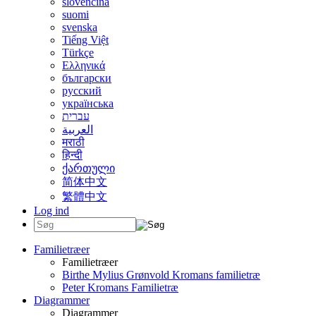
slovenčina
suomi
svenska
Tiếng Việt
Türkçe
Ελληνικά
български
русский
українська
עברית
العربية
मराठी
हिन्दी
ქართული
简体中文
繁體中文
Log ind
Familietræer
Familietræer
Birthe Mylius Grønvold Kromans familietræ
Peter Kromans Familietræ
Diagrammer
Diagrammer