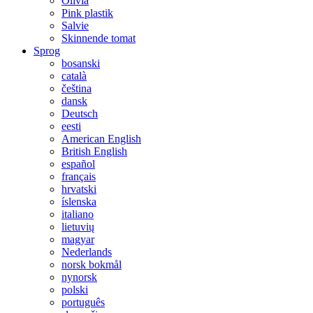
Olivia
Pink plastik
Salvie
Skinnende tomat
Sprog
bosanski
català
čeština
dansk
Deutsch
eesti
American English
British English
español
français
hrvatski
íslenska
italiano
lietuvių
magyar
Nederlands
norsk bokmål
nynorsk
polski
português