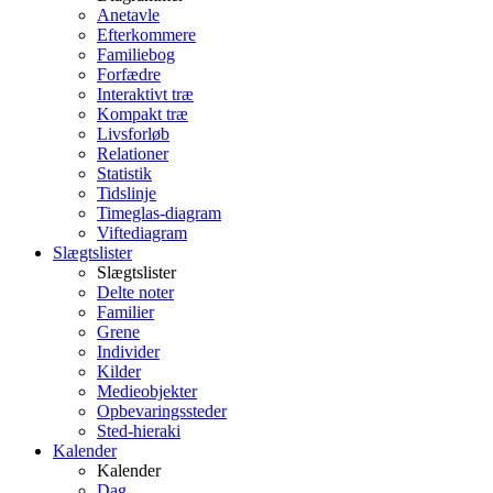
Anetavle
Efterkommere
Familiebog
Forfædre
Interaktivt træ
Kompakt træ
Livsforløb
Relationer
Statistik
Tidslinje
Timeglas-diagram
Viftediagram
Slægtslister
Slægtslister
Delte noter
Familier
Grene
Individer
Kilder
Medieobjekter
Opbevaringssteder
Sted-hieraki
Kalender
Kalender
Dag