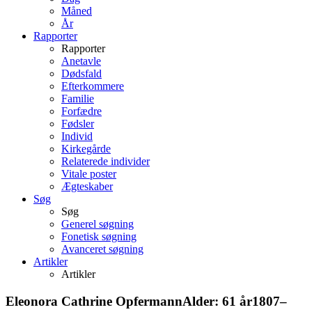
Måned
År
Rapporter
Rapporter
Anetavle
Dødsfald
Efterkommere
Familie
Forfædre
Fødsler
Individ
Kirkegårde
Relaterede individer
Vitale poster
Ægteskaber
Søg
Søg
Generel søgning
Fonetisk søgning
Avanceret søgning
Artikler
Artikler
Eleonora Cathrine
Opfermann
Alder:
61 år
1807
–