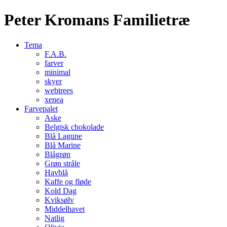
Peter Kromans Familietræ
Tema
F.A.B.
farver
minimal
skyer
webtrees
xenea
Farvepalet
Aske
Belgisk chokolade
Blå Lagune
Blå Marine
Blågrøn
Grøn stråle
Havblå
Kaffe og fløde
Kold Dag
Kviksølv
Middelhavet
Natlig