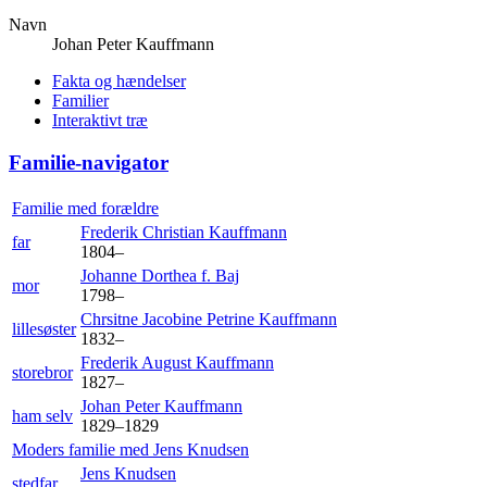
Navn
Johan Peter
Kauffmann
Fakta og hændelser
Familier
Interaktivt træ
Familie-navigator
Familie med forældre
Frederik Christian
Kauffmann
far
1804
–
Johanne Dorthea f.
Baj
mor
1798
–
Chrsitne Jacobine Petrine
Kauffmann
lillesøster
1832
–
Frederik August
Kauffmann
storebror
1827
–
Johan Peter
Kauffmann
ham selv
1829
–
1829
Moders familie med
Jens
Knudsen
Jens
Knudsen
stedfar