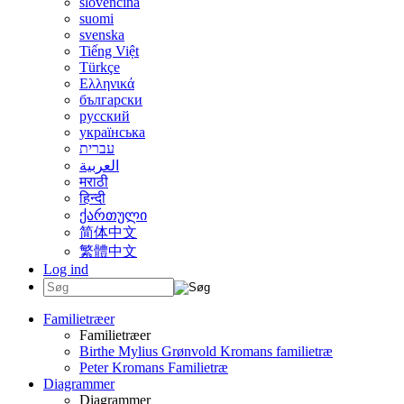
slovenčina
suomi
svenska
Tiếng Việt
Türkçe
Ελληνικά
български
русский
українська
עברית
العربية
मराठी
हिन्दी
ქართული
简体中文
繁體中文
Log ind
Familietræer
Familietræer
Birthe Mylius Grønvold Kromans familietræ
Peter Kromans Familietræ
Diagrammer
Diagrammer