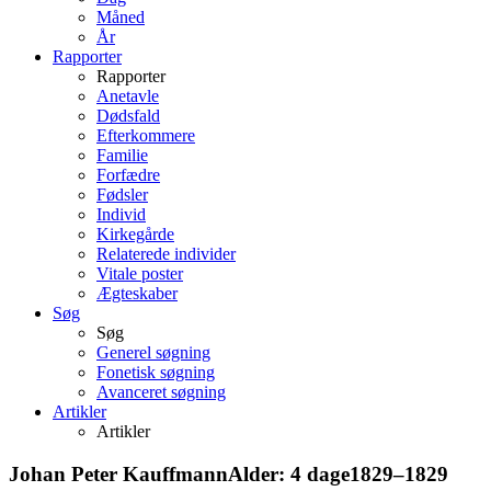
Måned
År
Rapporter
Rapporter
Anetavle
Dødsfald
Efterkommere
Familie
Forfædre
Fødsler
Individ
Kirkegårde
Relaterede individer
Vitale poster
Ægteskaber
Søg
Søg
Generel søgning
Fonetisk søgning
Avanceret søgning
Artikler
Artikler
Johan Peter
Kauffmann
Alder:
4 dage
1829
–
1829