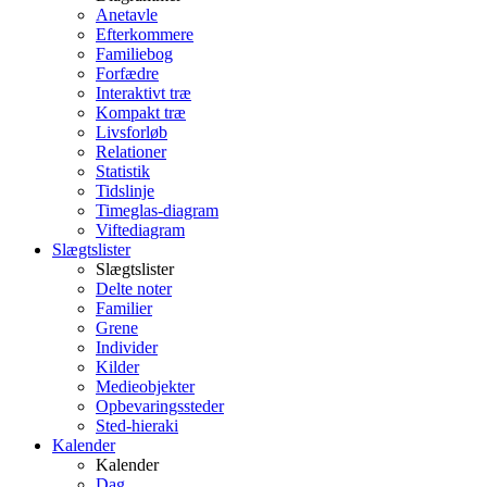
Anetavle
Efterkommere
Familiebog
Forfædre
Interaktivt træ
Kompakt træ
Livsforløb
Relationer
Statistik
Tidslinje
Timeglas-diagram
Viftediagram
Slægtslister
Slægtslister
Delte noter
Familier
Grene
Individer
Kilder
Medieobjekter
Opbevaringssteder
Sted-hieraki
Kalender
Kalender
Dag