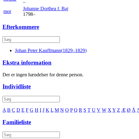
–
Johanne Dorthea f.
Baj
mor
1798
–
Efterkommere
Johan Peter
Kauffmann
(
1829
–
1829
)
Ekstra information
Der er ingen hændelser for denne person.
Individliste
A
B
C
D
E
F
G
H
I
J
K
L
M
N
O
P
Q
R
S
T
U
V
W
X
Y
Z
Æ
Ø
Å
?
Familieliste