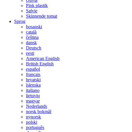
Olivia
Pink plastik
Salvie
Skinnende tomat
Sprog
bosanski
català
čeština
dansk
Deutsch
eesti
American English
British English
español
français
hrvatski
íslenska
italiano
lietuvių
magyar
Nederlands
norsk bokmål
nynorsk
polski
português