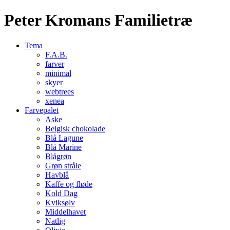
Peter Kromans Familietræ
Tema
F.A.B.
farver
minimal
skyer
webtrees
xenea
Farvepalet
Aske
Belgisk chokolade
Blå Lagune
Blå Marine
Blågrøn
Grøn stråle
Havblå
Kaffe og fløde
Kold Dag
Kviksølv
Middelhavet
Natlig