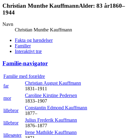
Christian Munthe
Kauffmann
Alder:
83 år
1860
–
1944
Navn
Christian Munthe
Kauffmann
Fakta og hændelser
Familier
Interaktivt træ
Familie-navigator
Familie med forældre
Christian August
Kauffmann
far
1831
–
1911
Caroline Kirstine
Pedersen
mor
1833
–
1907
Constantin Edmond
Kauffmann
lillebror
1877
–
Julius Frederik
Kauffmann
lillebror
1876
–
1877
Irene Mathilde
Kauffmann
lillesøster
1871
–