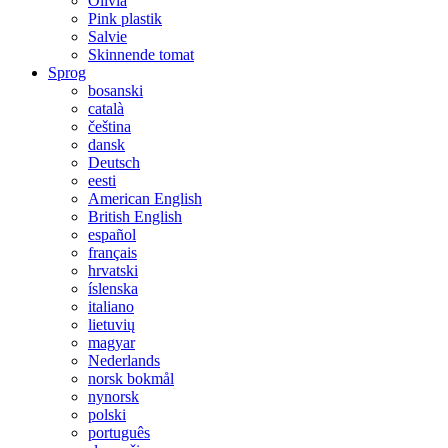
Olivia
Pink plastik
Salvie
Skinnende tomat
Sprog
bosanski
català
čeština
dansk
Deutsch
eesti
American English
British English
español
français
hrvatski
íslenska
italiano
lietuvių
magyar
Nederlands
norsk bokmål
nynorsk
polski
português