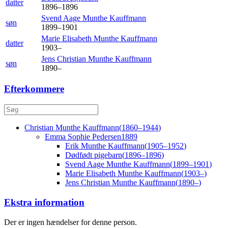
datter
1896
–
1896
Svend Aage Munthe
Kauffmann
søn
1899
–
1901
Marie Elisabeth Munthe
Kauffmann
datter
1903
–
Jens Christian Munthe
Kauffmann
søn
1890
–
Efterkommere
Christian Munthe
Kauffmann
(
1860
–
1944
)
Emma Sophie
Pedersen
1889
Erik Munthe
Kauffmann
(
1905
–
1952
)
Dødfødt
pigebarn
(
1896
–
1896
)
Svend Aage Munthe
Kauffmann
(
1899
–
1901
)
Marie Elisabeth Munthe
Kauffmann
(
1903
–
)
Jens Christian Munthe
Kauffmann
(
1890
–
)
Ekstra information
Der er ingen hændelser for denne person.