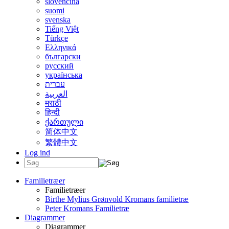
slovenčina
suomi
svenska
Tiếng Việt
Türkçe
Ελληνικά
български
русский
українська
עברית
العربية
मराठी
हिन्दी
ქართული
简体中文
繁體中文
Log ind
Familietræer
Familietræer
Birthe Mylius Grønvold Kromans familietræ
Peter Kromans Familietræ
Diagrammer
Diagrammer