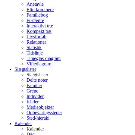
Anetavle
Efterkommere
Familiebog
Forfædre
Interaktivt træ
Kompakt træ
Livsforløb
Relationer
Statistik
Tidslinje
Timeglas-diagram
Viftediagram
Slægtslister
Slægtslister
Delte noter
Familier
Grene
Individer
Kilder
Medieobjekter
Opbevaringssteder
Sted-hieraki
Kalender
Kalender
Dag