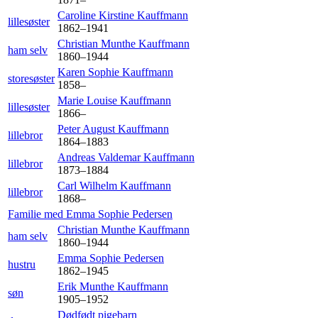
Caroline Kirstine
Kauffmann
lillesøster
1862
–
1941
Christian Munthe
Kauffmann
ham selv
1860
–
1944
Karen Sophie
Kauffmann
storesøster
1858
–
Marie Louise
Kauffmann
lillesøster
1866
–
Peter August
Kauffmann
lillebror
1864
–
1883
Andreas Valdemar
Kauffmann
lillebror
1873
–
1884
Carl Wilhelm
Kauffmann
lillebror
1868
–
Familie med
Emma Sophie
Pedersen
Christian Munthe
Kauffmann
ham selv
1860
–
1944
Emma Sophie
Pedersen
hustru
1862
–
1945
Erik Munthe
Kauffmann
søn
1905
–
1952
Dødfødt
pigebarn