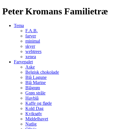
Peter Kromans Familietræ
Tema
F.A.B.
farver
minimal
skyer
webtrees
xenea
Farvepalet
Aske
Belgisk chokolade
Blå Lagune
Blå Marine
Blågrøn
Grøn stråle
Havblå
Kaffe og fløde
Kold Dag
Kviksølv
Middelhavet
Natlig