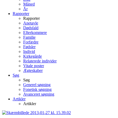
Måned
År
Rapporter
Rapporter
Anetavle
Dødsfald
Efterkommere
Familie
Forfædre
Fødsler
Individ
Kirkegårde
Relaterede individer
Vitale poster
Ægteskaber
Søg
Søg
Generel søgning
Fonetisk søgning
Avanceret søgning
Artikler
Artikler