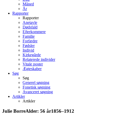
Måned
År
Rapporter
Rapporter
Anetavle
Dødsfald
Efterkommere
Familie
Forfædre
Fødsler
Individ
Kirkegårde
Relaterede individer
Vitale poster
Ægteskaber
Søg
Søg
Generel søgning
Fonetisk søgning
Avanceret søgning
Artikler
Artikler
Julie
Borre
Alder:
56 år
1856
–
1912