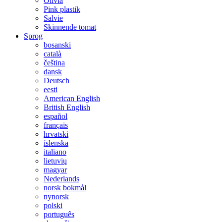
Olivia
Pink plastik
Salvie
Skinnende tomat
Sprog
bosanski
català
čeština
dansk
Deutsch
eesti
American English
British English
español
français
hrvatski
íslenska
italiano
lietuvių
magyar
Nederlands
norsk bokmål
nynorsk
polski
português