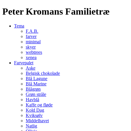
Peter Kromans Familietræ
Tema
F.A.B.
farver
minimal
skyer
webtrees
xenea
Farvepalet
Aske
Belgisk chokolade
Blå Lagune
Blå Marine
Blågrøn
Grøn stråle
Havblå
Kaffe og fløde
Kold Dag
Kviksølv
Middelhavet
Natlig