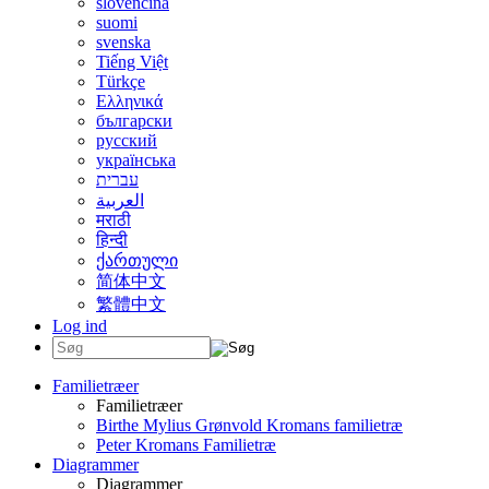
slovenčina
suomi
svenska
Tiếng Việt
Türkçe
Ελληνικά
български
русский
українська
עברית
العربية
मराठी
हिन्दी
ქართული
简体中文
繁體中文
Log ind
Familietræer
Familietræer
Birthe Mylius Grønvold Kromans familietræ
Peter Kromans Familietræ
Diagrammer
Diagrammer