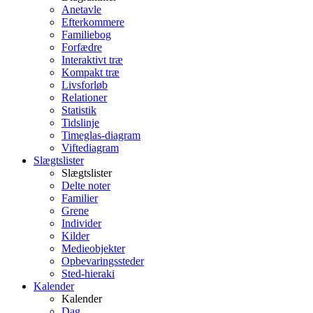
Anetavle
Efterkommere
Familiebog
Forfædre
Interaktivt træ
Kompakt træ
Livsforløb
Relationer
Statistik
Tidslinje
Timeglas-diagram
Viftediagram
Slægtslister
Slægtslister
Delte noter
Familier
Grene
Individer
Kilder
Medieobjekter
Opbevaringssteder
Sted-hieraki
Kalender
Kalender
Dag