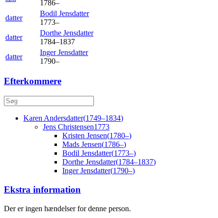
1786
–
Bodil
Jensdatter
datter
1773
–
Dorthe
Jensdatter
datter
1784
–
1837
Inger
Jensdatter
datter
1790
–
Efterkommere
Karen
Andersdatter
(
1749
–
1834
)
Jens
Christensen
1773
Kristen
Jensen
(
1780
–
)
Mads
Jensen
(
1786
–
)
Bodil
Jensdatter
(
1773
–
)
Dorthe
Jensdatter
(
1784
–
1837
)
Inger
Jensdatter
(
1790
–
)
Ekstra information
Der er ingen hændelser for denne person.