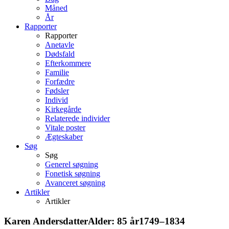
Måned
År
Rapporter
Rapporter
Anetavle
Dødsfald
Efterkommere
Familie
Forfædre
Fødsler
Individ
Kirkegårde
Relaterede individer
Vitale poster
Ægteskaber
Søg
Søg
Generel søgning
Fonetisk søgning
Avanceret søgning
Artikler
Artikler
Karen
Andersdatter
Alder:
85 år
1749
–
1834