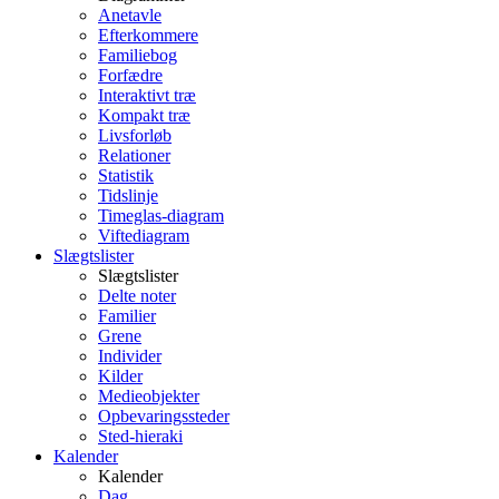
Anetavle
Efterkommere
Familiebog
Forfædre
Interaktivt træ
Kompakt træ
Livsforløb
Relationer
Statistik
Tidslinje
Timeglas-diagram
Viftediagram
Slægtslister
Slægtslister
Delte noter
Familier
Grene
Individer
Kilder
Medieobjekter
Opbevaringssteder
Sted-hieraki
Kalender
Kalender
Dag