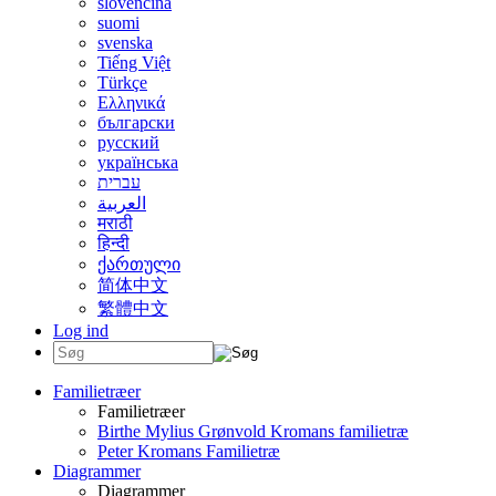
slovenčina
suomi
svenska
Tiếng Việt
Türkçe
Ελληνικά
български
русский
українська
עברית
العربية
मराठी
हिन्दी
ქართული
简体中文
繁體中文
Log ind
Familietræer
Familietræer
Birthe Mylius Grønvold Kromans familietræ
Peter Kromans Familietræ
Diagrammer
Diagrammer