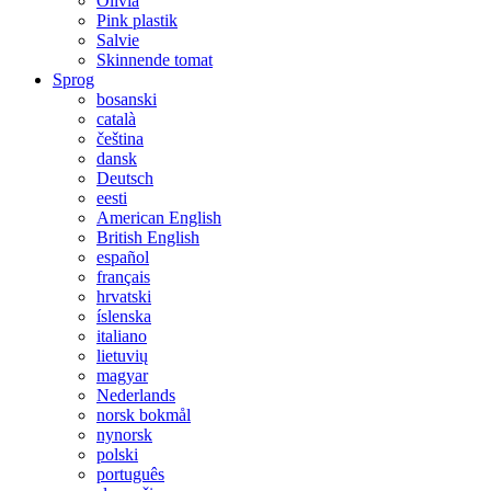
Olivia
Pink plastik
Salvie
Skinnende tomat
Sprog
bosanski
català
čeština
dansk
Deutsch
eesti
American English
British English
español
français
hrvatski
íslenska
italiano
lietuvių
magyar
Nederlands
norsk bokmål
nynorsk
polski
português