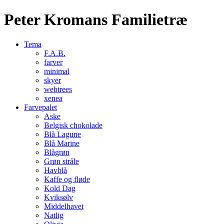
Peter Kromans Familietræ
Tema
F.A.B.
farver
minimal
skyer
webtrees
xenea
Farvepalet
Aske
Belgisk chokolade
Blå Lagune
Blå Marine
Blågrøn
Grøn stråle
Havblå
Kaffe og fløde
Kold Dag
Kviksølv
Middelhavet
Natlig