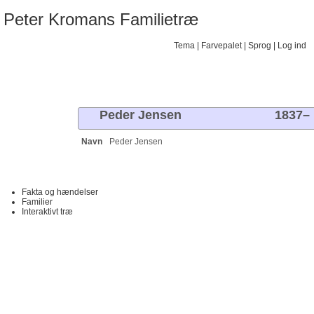
Peter Kromans Familietræ
Tema
Farvepalet
Sprog
Log ind
Familietræer
Diagrammer
Slægtslister
Kalender
Rapporter
Søg
Artikler
Peder
Jensen
1837
–
Navn
Peder
Jensen
Fakta og hændelser
Familier
Interaktivt træ