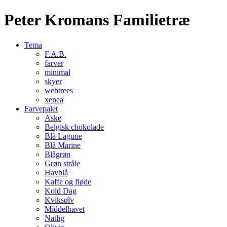
Peter Kromans Familietræ
Tema
F.A.B.
farver
minimal
skyer
webtrees
xenea
Farvepalet
Aske
Belgisk chokolade
Blå Lagune
Blå Marine
Blågrøn
Grøn stråle
Havblå
Kaffe og fløde
Kold Dag
Kviksølv
Middelhavet
Natlig