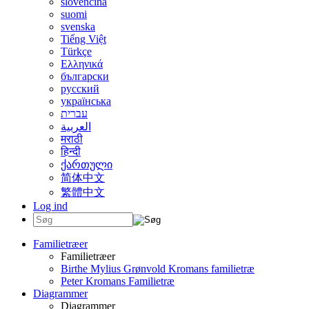
slovenčina
suomi
svenska
Tiếng Việt
Türkçe
Ελληνικά
български
русский
українська
עברית
العربية
मराठी
हिन्दी
ქართული
简体中文
繁體中文
Log ind
Familietræer
Familietræer
Birthe Mylius Grønvold Kromans familietræ
Peter Kromans Familietræ
Diagrammer
Diagrammer