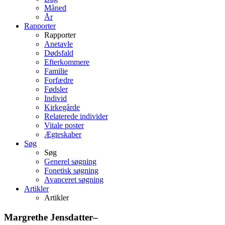
Måned
År
Rapporter
Rapporter
Anetavle
Dødsfald
Efterkommere
Familie
Forfædre
Fødsler
Individ
Kirkegårde
Relaterede individer
Vitale poster
Ægteskaber
Søg
Søg
Generel søgning
Fonetisk søgning
Avanceret søgning
Artikler
Artikler
Margrethe
Jensdatter
–