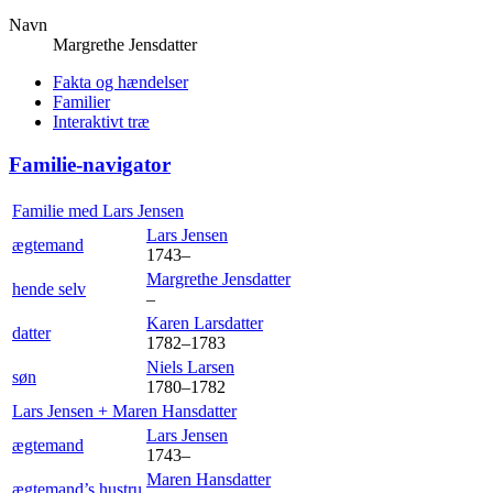
Navn
Margrethe
Jensdatter
Fakta og hændelser
Familier
Interaktivt træ
Familie-navigator
Familie med
Lars
Jensen
Lars
Jensen
ægtemand
1743
–
Margrethe
Jensdatter
hende selv
–
Karen
Larsdatter
datter
1782
–
1783
Niels
Larsen
søn
1780
–
1782
Lars
Jensen
+
Maren
Hansdatter
Lars
Jensen
ægtemand
1743
–
Maren
Hansdatter
ægtemand’s hustru