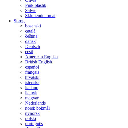
Olivia
Pink plastik
Salvie
Skinnende tomat
Sprog
bosanski
català
čeština
dansk
Deutsch
eesti
American English
British English
español
français
hrvatski
íslenska
italiano
lietuvių
magyar
Nederlands
norsk bokmål
nynorsk
polski
português