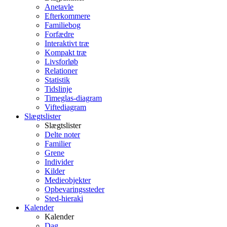
Anetavle
Efterkommere
Familiebog
Forfædre
Interaktivt træ
Kompakt træ
Livsforløb
Relationer
Statistik
Tidslinje
Timeglas-diagram
Viftediagram
Slægtslister
Slægtslister
Delte noter
Familier
Grene
Individer
Kilder
Medieobjekter
Opbevaringssteder
Sted-hieraki
Kalender
Kalender
Dag