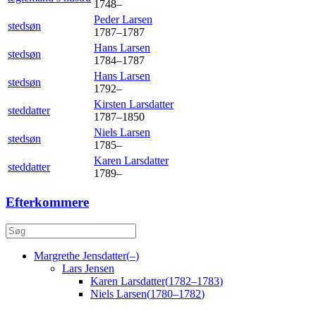
1748
–
Peder
Larsen
stedsøn
1787
–
1787
Hans
Larsen
stedsøn
1784
–
1787
Hans
Larsen
stedsøn
1792
–
Kirsten
Larsdatter
steddatter
1787
–
1850
Niels
Larsen
stedsøn
1785
–
Karen
Larsdatter
steddatter
1789
–
Efterkommere
Margrethe
Jensdatter
(
–
)
Lars
Jensen
Karen
Larsdatter
(
1782
–
1783
)
Niels
Larsen
(
1780
–
1782
)