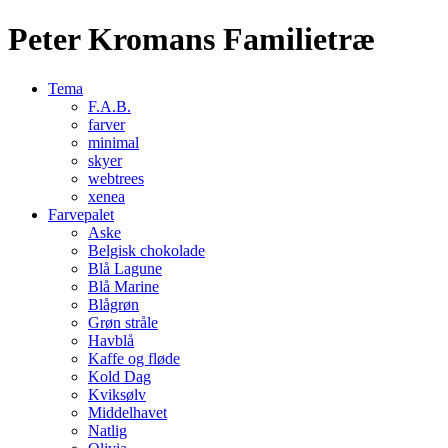
Peter Kromans Familietræ
Tema
F.A.B.
farver
minimal
skyer
webtrees
xenea
Farvepalet
Aske
Belgisk chokolade
Blå Lagune
Blå Marine
Blågrøn
Grøn stråle
Havblå
Kaffe og fløde
Kold Dag
Kviksølv
Middelhavet
Natlig