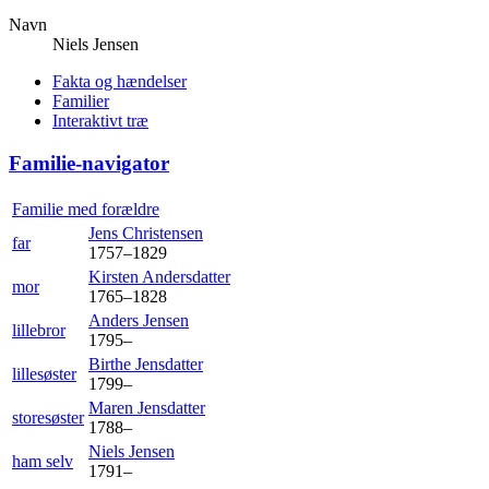
Navn
Niels
Jensen
Fakta og hændelser
Familier
Interaktivt træ
Familie-navigator
Familie med forældre
Jens
Christensen
far
1757
–
1829
Kirsten
Andersdatter
mor
1765
–
1828
Anders
Jensen
lillebror
1795
–
Birthe
Jensdatter
lillesøster
1799
–
Maren
Jensdatter
storesøster
1788
–
Niels
Jensen
ham selv
1791
–