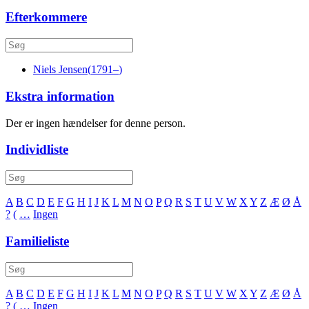
Efterkommere
Niels
Jensen
(
1791
–
)
Ekstra information
Der er ingen hændelser for denne person.
Individliste
A
B
C
D
E
F
G
H
I
J
K
L
M
N
O
P
Q
R
S
T
U
V
W
X
Y
Z
Æ
Ø
Å
?
(
…
Ingen
Familieliste
A
B
C
D
E
F
G
H
I
J
K
L
M
N
O
P
Q
R
S
T
U
V
W
X
Y
Z
Æ
Ø
Å
?
(
…
Ingen