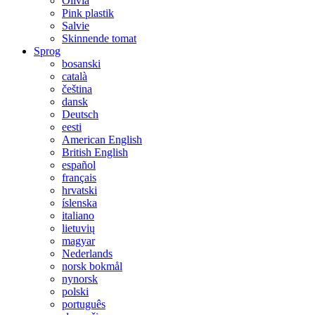
Olivia
Pink plastik
Salvie
Skinnende tomat
Sprog
bosanski
català
čeština
dansk
Deutsch
eesti
American English
British English
español
français
hrvatski
íslenska
italiano
lietuvių
magyar
Nederlands
norsk bokmål
nynorsk
polski
português