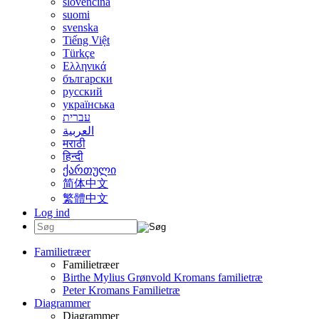
slovenčina
suomi
svenska
Tiếng Việt
Türkçe
Ελληνικά
български
русский
українська
עברית
العربية
मराठी
हिन्दी
ქართული
简体中文
繁體中文
Log ind
Familietræer
Familietræer
Birthe Mylius Grønvold Kromans familietræ
Peter Kromans Familietræ
Diagrammer
Diagrammer