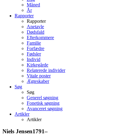
Måned
År
Rapporter
Rapporter
Anetavle
Dødsfald
Efterkommere
Familie
Forfædre
Fødsler
Individ
Kirkegårde
Relaterede individer
Vitale poster
Ægteskaber
Søg
Søg
Generel søgning
Fonetisk søgning
Avanceret søgning
Artikler
Artikler
Niels
Jensen
1791
–