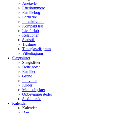
Anetavle
Efterkommere
Familiebog
Forfædre
Interaktivt træ
Kompakt træ
Livsforløb
Relationer
Statistik
Tidslinje
Timeglas-diagram
Viftediagram
Slægtslister
Slægtslister
Delte noter
Familier
Grene
Individer
Kilder
Medieobjekter
Opbevaringssteder
Sted-hieraki
Kalender
Kalender
Dag