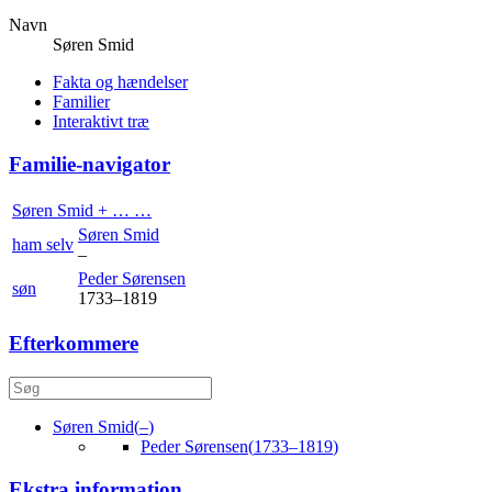
Navn
Søren
Smid
Fakta og hændelser
Familier
Interaktivt træ
Familie-navigator
Søren
Smid
+ … …
Søren
Smid
ham selv
–
Peder
Sørensen
søn
1733
–
1819
Efterkommere
Søren
Smid
(
–
)
Peder
Sørensen
(
1733
–
1819
)
Ekstra information