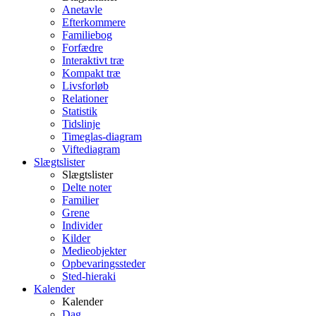
Anetavle
Efterkommere
Familiebog
Forfædre
Interaktivt træ
Kompakt træ
Livsforløb
Relationer
Statistik
Tidslinje
Timeglas-diagram
Viftediagram
Slægtslister
Slægtslister
Delte noter
Familier
Grene
Individer
Kilder
Medieobjekter
Opbevaringssteder
Sted-hieraki
Kalender
Kalender
Dag