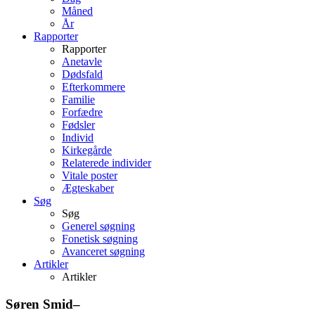
Måned
År
Rapporter
Rapporter
Anetavle
Dødsfald
Efterkommere
Familie
Forfædre
Fødsler
Individ
Kirkegårde
Relaterede individer
Vitale poster
Ægteskaber
Søg
Søg
Generel søgning
Fonetisk søgning
Avanceret søgning
Artikler
Artikler
Søren
Smid
–