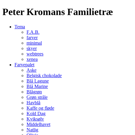
Peter Kromans Familietræ
Tema
F.A.B.
farver
minimal
skyer
webtrees
xenea
Farvepalet
Aske
Belgisk chokolade
Blå Lagune
Blå Marine
Blågrøn
Grøn stråle
Havblå
Kaffe og fløde
Kold Dag
Kviksølv
Middelhavet
Natlig