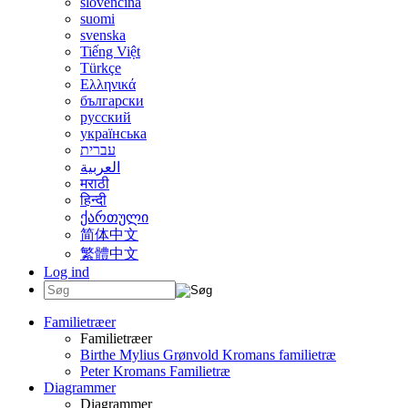
slovenčina
suomi
svenska
Tiếng Việt
Türkçe
Ελληνικά
български
русский
українська
עברית
العربية
मराठी
हिन्दी
ქართული
简体中文
繁體中文
Log ind
Familietræer
Familietræer
Birthe Mylius Grønvold Kromans familietræ
Peter Kromans Familietræ
Diagrammer
Diagrammer