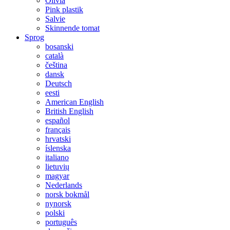
Olivia
Pink plastik
Salvie
Skinnende tomat
Sprog
bosanski
català
čeština
dansk
Deutsch
eesti
American English
British English
español
français
hrvatski
íslenska
italiano
lietuvių
magyar
Nederlands
norsk bokmål
nynorsk
polski
português