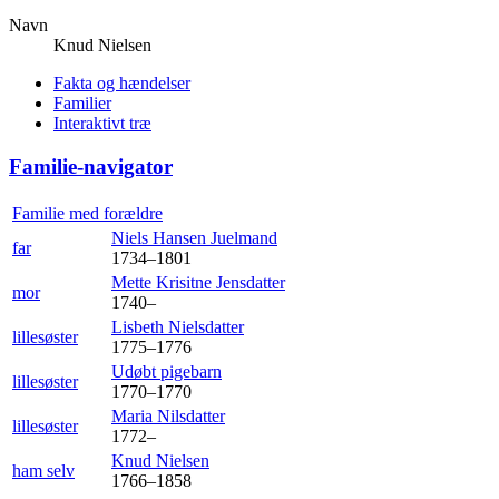
Navn
Knud
Nielsen
Fakta og hændelser
Familier
Interaktivt træ
Familie-navigator
Familie med forældre
Niels Hansen
Juelmand
far
1734
–
1801
Mette Krisitne
Jensdatter
mor
1740
–
Lisbeth
Nielsdatter
lillesøster
1775
–
1776
Udøbt
pigebarn
lillesøster
1770
–
1770
Maria
Nilsdatter
lillesøster
1772
–
Knud
Nielsen
ham selv
1766
–
1858