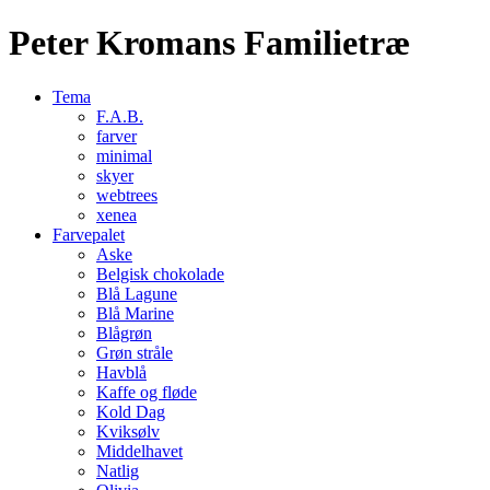
Peter Kromans Familietræ
Tema
F.A.B.
farver
minimal
skyer
webtrees
xenea
Farvepalet
Aske
Belgisk chokolade
Blå Lagune
Blå Marine
Blågrøn
Grøn stråle
Havblå
Kaffe og fløde
Kold Dag
Kviksølv
Middelhavet
Natlig