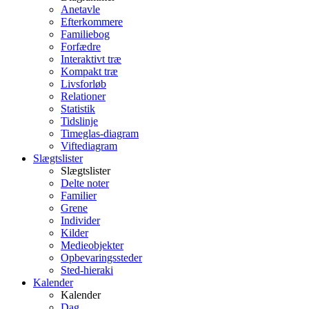
Anetavle
Efterkommere
Familiebog
Forfædre
Interaktivt træ
Kompakt træ
Livsforløb
Relationer
Statistik
Tidslinje
Timeglas-diagram
Viftediagram
Slægtslister
Slægtslister
Delte noter
Familier
Grene
Individer
Kilder
Medieobjekter
Opbevaringssteder
Sted-hieraki
Kalender
Kalender
Dag