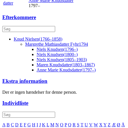
Anne Marie
Knudsdatter
datter
1797
–
Efterkommere
Knud
Nielsen
(
1766
–
1858
)
Margrethe Mathiasdatter
Fyhr
1794
Niels
Knudsen
(
1796
–
)
Niels
Knudsen
(
1800
–
)
Niels
Knudsen
(
1805
–
1903
)
Maren
Knudsdatter
(
1803
–
1867
)
Anne Marie
Knudsdatter
(
1797
–
)
Ekstra information
Der er ingen hændelser for denne person.
Individliste
A
B
C
D
E
F
G
H
I
J
K
L
M
N
O
P
Q
R
S
T
U
V
W
X
Y
Z
Æ
Ø
Å