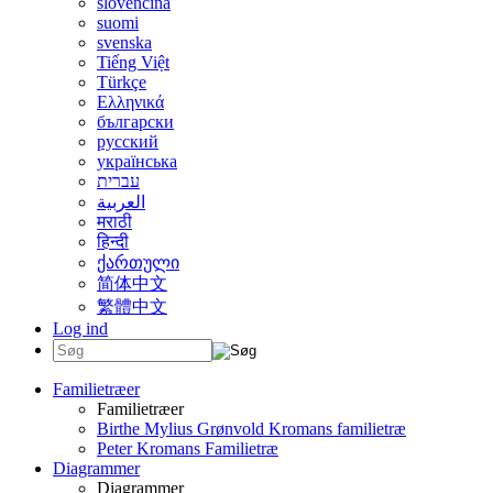
slovenčina
suomi
svenska
Tiếng Việt
Türkçe
Ελληνικά
български
русский
українська
עברית
العربية
मराठी
हिन्दी
ქართული
简体中文
繁體中文
Log ind
Familietræer
Familietræer
Birthe Mylius Grønvold Kromans familietræ
Peter Kromans Familietræ
Diagrammer
Diagrammer