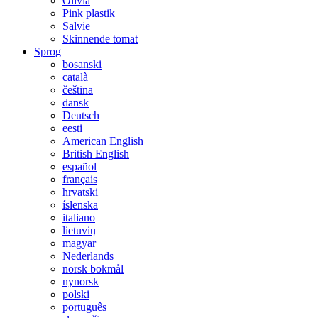
Olivia
Pink plastik
Salvie
Skinnende tomat
Sprog
bosanski
català
čeština
dansk
Deutsch
eesti
American English
British English
español
français
hrvatski
íslenska
italiano
lietuvių
magyar
Nederlands
norsk bokmål
nynorsk
polski
português