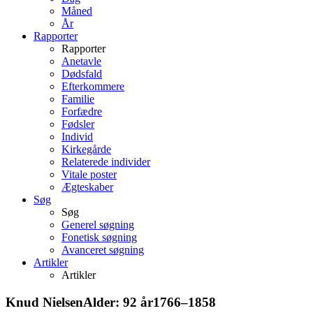
Måned
År
Rapporter
Rapporter
Anetavle
Dødsfald
Efterkommere
Familie
Forfædre
Fødsler
Individ
Kirkegårde
Relaterede individer
Vitale poster
Ægteskaber
Søg
Søg
Generel søgning
Fonetisk søgning
Avanceret søgning
Artikler
Artikler
Knud
Nielsen
Alder:
92 år
1766
–
1858