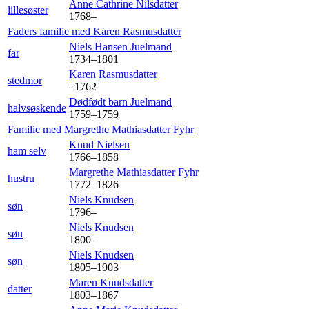
Anne Cathrine
Nilsdatter
lillesøster
1768
–
Faders familie med
Karen
Rasmusdatter
Niels Hansen
Juelmand
far
1734
–
1801
Karen
Rasmusdatter
stedmor
–
1762
Dødfødt barn
Juelmand
halvsøskende
1759
–
1759
Familie med
Margrethe Mathiasdatter
Fyhr
Knud
Nielsen
ham selv
1766
–
1858
Margrethe Mathiasdatter
Fyhr
hustru
1772
–
1826
Niels
Knudsen
søn
1796
–
Niels
Knudsen
søn
1800
–
Niels
Knudsen
søn
1805
–
1903
Maren
Knudsdatter
datter
1803
–
1867