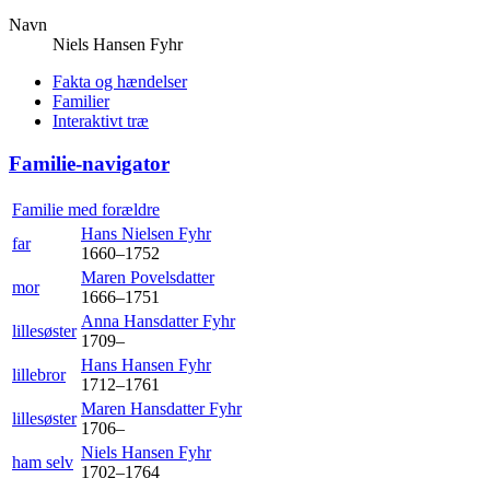
Navn
Niels Hansen
Fyhr
Fakta og hændelser
Familier
Interaktivt træ
Familie-navigator
Familie med forældre
Hans Nielsen
Fyhr
far
1660
–
1752
Maren
Povelsdatter
mor
1666
–
1751
Anna Hansdatter
Fyhr
lillesøster
1709
–
Hans Hansen
Fyhr
lillebror
1712
–
1761
Maren Hansdatter
Fyhr
lillesøster
1706
–
Niels Hansen
Fyhr
ham selv
1702
–
1764