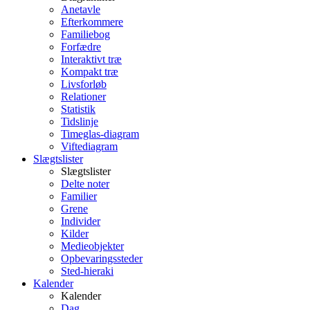
Anetavle
Efterkommere
Familiebog
Forfædre
Interaktivt træ
Kompakt træ
Livsforløb
Relationer
Statistik
Tidslinje
Timeglas-diagram
Viftediagram
Slægtslister
Slægtslister
Delte noter
Familier
Grene
Individer
Kilder
Medieobjekter
Opbevaringssteder
Sted-hieraki
Kalender
Kalender
Dag