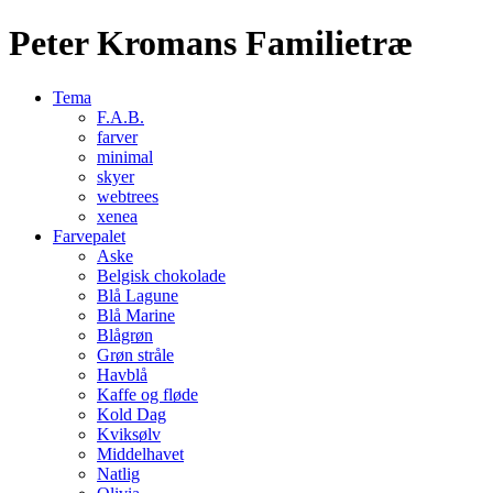
Peter Kromans Familietræ
Tema
F.A.B.
farver
minimal
skyer
webtrees
xenea
Farvepalet
Aske
Belgisk chokolade
Blå Lagune
Blå Marine
Blågrøn
Grøn stråle
Havblå
Kaffe og fløde
Kold Dag
Kviksølv
Middelhavet
Natlig