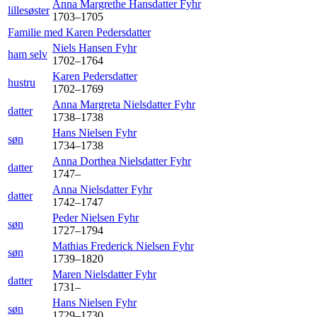
Anna Margrethe Hansdatter
Fyhr
lillesøster
1703
–
1705
Familie med
Karen
Pedersdatter
Niels Hansen
Fyhr
ham selv
1702
–
1764
Karen
Pedersdatter
hustru
1702
–
1769
Anna Margreta Nielsdatter
Fyhr
datter
1738
–
1738
Hans Nielsen
Fyhr
søn
1734
–
1738
Anna Dorthea Nielsdatter
Fyhr
datter
1747
–
Anna Nielsdatter
Fyhr
datter
1742
–
1747
Peder Nielsen
Fyhr
søn
1727
–
1794
Mathias Frederick Nielsen
Fyhr
søn
1739
–
1820
Maren Nielsdatter
Fyhr
datter
1731
–
Hans Nielsen
Fyhr
søn
1729
–
1730