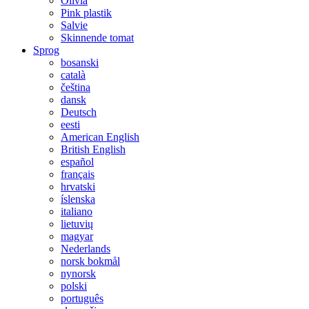
Olivia
Pink plastik
Salvie
Skinnende tomat
Sprog
bosanski
català
čeština
dansk
Deutsch
eesti
American English
British English
español
français
hrvatski
íslenska
italiano
lietuvių
magyar
Nederlands
norsk bokmål
nynorsk
polski
português