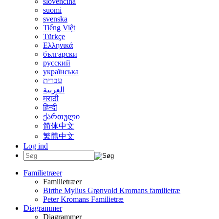
slovenčina
suomi
svenska
Tiếng Việt
Türkçe
Ελληνικά
български
русский
українська
עברית
العربية
मराठी
हिन्दी
ქართული
简体中文
繁體中文
Log ind
Familietræer
Familietræer
Birthe Mylius Grønvold Kromans familietræ
Peter Kromans Familietræ
Diagrammer
Diagrammer