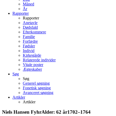
Måned
År
Rapporter
Rapporter
Anetavle
Dødsfald
Efterkommere
Familie
Forfædre
Fødsler
Individ
Kirkegårde
Relaterede individer
Vitale poster
Ægteskaber
Søg
Søg
Generel søgning
Fonetisk søgning
Avanceret søgning
Artikler
Artikler
Niels Hansen
Fyhr
Alder:
62 år
1702
–
1764