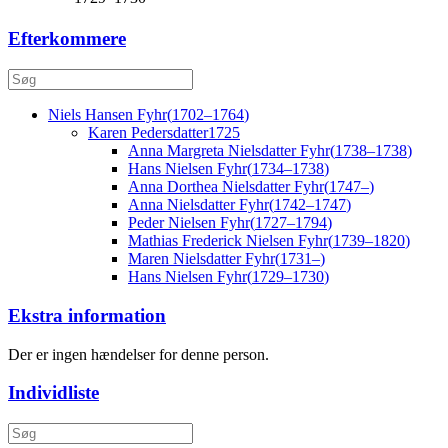
Efterkommere
Niels Hansen
Fyhr
(
1702
–
1764
)
Karen
Pedersdatter
1725
Anna Margreta Nielsdatter
Fyhr
(
1738
–
1738
)
Hans Nielsen
Fyhr
(
1734
–
1738
)
Anna Dorthea Nielsdatter
Fyhr
(
1747
–
)
Anna Nielsdatter
Fyhr
(
1742
–
1747
)
Peder Nielsen
Fyhr
(
1727
–
1794
)
Mathias Frederick Nielsen
Fyhr
(
1739
–
1820
)
Maren Nielsdatter
Fyhr
(
1731
–
)
Hans Nielsen
Fyhr
(
1729
–
1730
)
Ekstra information
Der er ingen hændelser for denne person.
Individliste