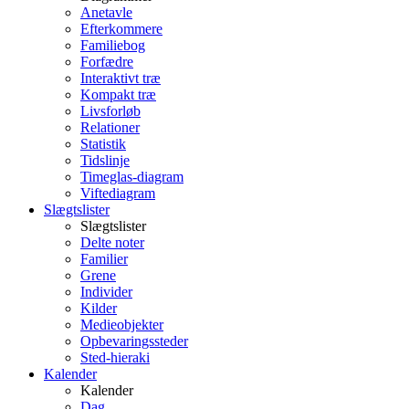
Anetavle
Efterkommere
Familiebog
Forfædre
Interaktivt træ
Kompakt træ
Livsforløb
Relationer
Statistik
Tidslinje
Timeglas-diagram
Viftediagram
Slægtslister
Slægtslister
Delte noter
Familier
Grene
Individer
Kilder
Medieobjekter
Opbevaringssteder
Sted-hieraki
Kalender
Kalender
Dag