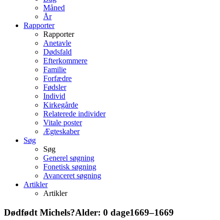
Måned
År
Rapporter
Rapporter
Anetavle
Dødsfald
Efterkommere
Familie
Forfædre
Fødsler
Individ
Kirkegårde
Relaterede individer
Vitale poster
Ægteskaber
Søg
Søg
Generel søgning
Fonetisk søgning
Avanceret søgning
Artikler
Artikler
Dødfødt
Michels?
Alder:
0 dage
1669
–
1669