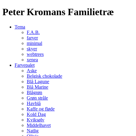
Peter Kromans Familietræ
Tema
F.A.B.
farver
minimal
skyer
webtrees
xenea
Farvepalet
Aske
Belgisk chokolade
Blå Lagune
Blå Marine
Blågrøn
Grøn stråle
Havblå
Kaffe og fløde
Kold Dag
Kviksølv
Middelhavet
Natlig