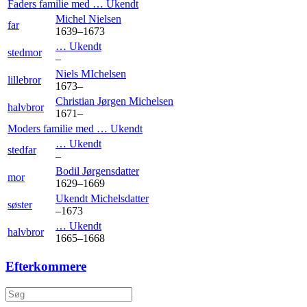
Faders familie med
…
Ukendt
Michel
Nielsen
far
1639
–
1673
…
Ukendt
stedmor
–
Niels
MIchelsen
lillebror
1673
–
Christian Jørgen
Michelsen
halvbror
1671
–
Moders familie med
…
Ukendt
…
Ukendt
stedfar
–
Bodil
Jørgensdatter
mor
1629
–
1669
Ukendt
Michelsdatter
søster
–
1673
…
Ukendt
halvbror
1665
–
1668
Efterkommere