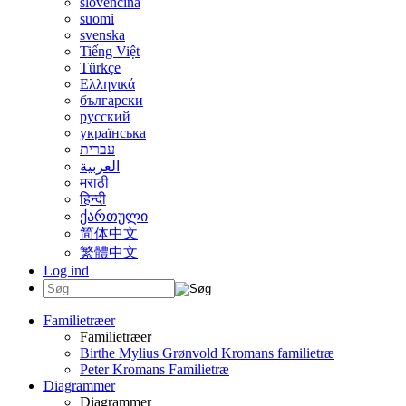
slovenčina
suomi
svenska
Tiếng Việt
Türkçe
Ελληνικά
български
русский
українська
עברית
العربية
मराठी
हिन्दी
ქართული
简体中文
繁體中文
Log ind
Familietræer
Familietræer
Birthe Mylius Grønvold Kromans familietræ
Peter Kromans Familietræ
Diagrammer
Diagrammer