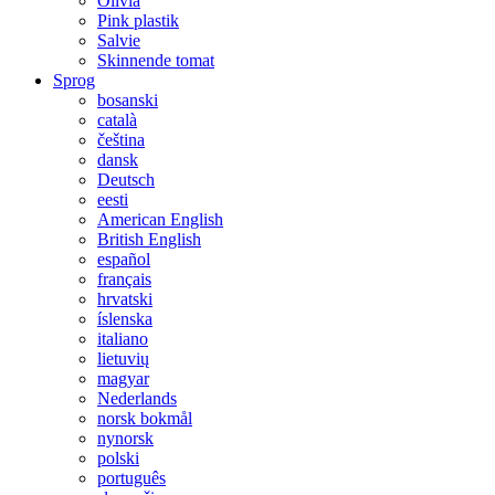
Olivia
Pink plastik
Salvie
Skinnende tomat
Sprog
bosanski
català
čeština
dansk
Deutsch
eesti
American English
British English
español
français
hrvatski
íslenska
italiano
lietuvių
magyar
Nederlands
norsk bokmål
nynorsk
polski
português