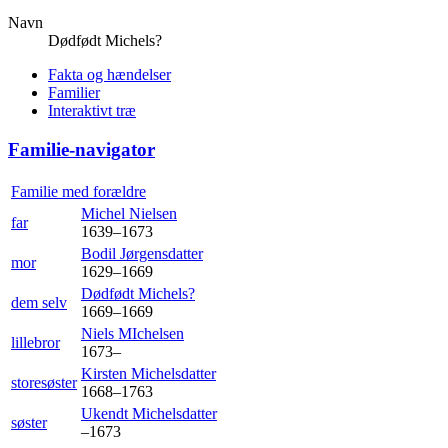
Navn
Dødfødt
Michels?
Fakta og hændelser
Familier
Interaktivt træ
Familie-navigator
Familie med forældre
Michel
Nielsen
far
1639
–
1673
Bodil
Jørgensdatter
mor
1629
–
1669
Dødfødt
Michels?
dem selv
1669
–
1669
Niels
MIchelsen
lillebror
1673
–
Kirsten
Michelsdatter
storesøster
1668
–
1763
Ukendt
Michelsdatter
søster
–
1673