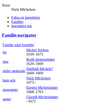
Navn
Niels
MIchelsen
Fakta og hændelser
Familier
Interaktivt træ
Familie-navigator
Familie med forældre
Michel
Nielsen
far
1639
–
1673
Bodil
Jørgensdatter
mor
1629
–
1669
Dødfødt
Michels?
ældre søskende
1669
–
1669
Niels
MIchelsen
ham selv
1673
–
Kirsten
Michelsdatter
storesøster
1668
–
1763
Ukendt
Michelsdatter
søster
–
1673