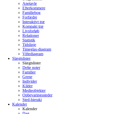
Anetavle
Efterkommere
Familiebog
Forfædre
Interaktivt træ
Kompakt træ
Livsforløb
Relationer
Statistik
Tidslinje
Timeglas-diagram
Viftediagram
Slægtslister
Slægtslister
Delte noter
Familier
Grene
Individer
Kilder
Medieobjekter
Opbevaringssteder
Sted-hieraki
Kalender
Kalender
Dag