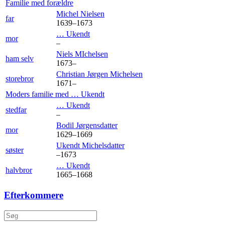
Familie med forældre
Michel
Nielsen
far
1639
–
1673
…
Ukendt
mor
–
Niels
MIchelsen
ham selv
1673
–
Christian Jørgen
Michelsen
storebror
1671
–
Moders familie med
…
Ukendt
…
Ukendt
stedfar
–
Bodil
Jørgensdatter
mor
1629
–
1669
Ukendt
Michelsdatter
søster
–
1673
…
Ukendt
halvbror
1665
–
1668
Efterkommere