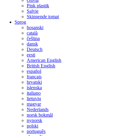
Olivia
Pink plastik
Salvie
Skinnende tomat
Sprog
bosanski
català
čeština
dansk
Deutsch
eesti
American English
British English
español
français
hrvatski
íslenska
italiano
lietuvių
magyar
Nederlands
norsk bokmål
nynorsk
polski
português