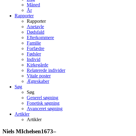
Måned
År
Rapporter
Rapporter
Anetavle
Dødsfald
Efterkommere
Familie
Forfædre
Fødsler
Individ
Kirkegårde
Relaterede individer
Vitale poster
Ægteskaber
Søg
Søg
Generel søgning
Fonetisk søgning
Avanceret søgning
Artikler
Artikler
Niels
MIchelsen
1673
–