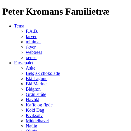
Peter Kromans Familietræ
Tema
F.A.B.
farver
minimal
skyer
webtrees
xenea
Farvepalet
Aske
Belgisk chokolade
Blå Lagune
Blå Marine
Blågrøn
Grøn stråle
Havblå
Kaffe og fløde
Kold Dag
Kviksølv
Middelhavet
Natlig