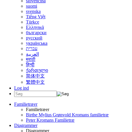
slovenčina
suomi
svenska
Tiếng Việt
Türkçe
Ελληνικά
български
русский
українська
עברית
العربية
मराठी
हिन्दी
ქართული
简体中文
繁體中文
Log ind
Familietræer
Familietræer
Birthe Mylius Grønvold Kromans familietræ
Peter Kromans Familietræ
Diagrammer
Diagrammer