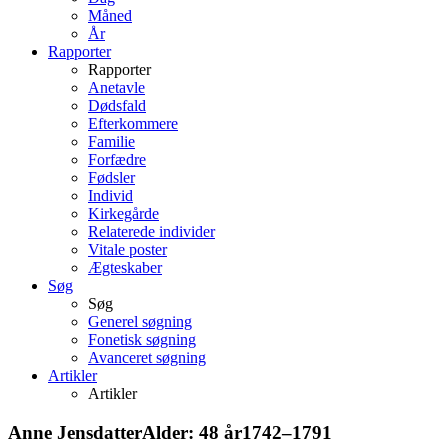
Måned
År
Rapporter
Rapporter
Anetavle
Dødsfald
Efterkommere
Familie
Forfædre
Fødsler
Individ
Kirkegårde
Relaterede individer
Vitale poster
Ægteskaber
Søg
Søg
Generel søgning
Fonetisk søgning
Avanceret søgning
Artikler
Artikler
Anne
Jensdatter
Alder:
48 år
1742
–
1791