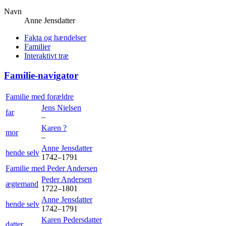
Navn
Anne
Jensdatter
Fakta og hændelser
Familier
Interaktivt træ
Familie-navigator
Familie med forældre
Jens
Nielsen
far
–
Karen
?
mor
–
Anne
Jensdatter
hende selv
1742
–
1791
Familie med
Peder
Andersen
Peder
Andersen
ægtemand
1722
–
1801
Anne
Jensdatter
hende selv
1742
–
1791
Karen
Pedersdatter
datter