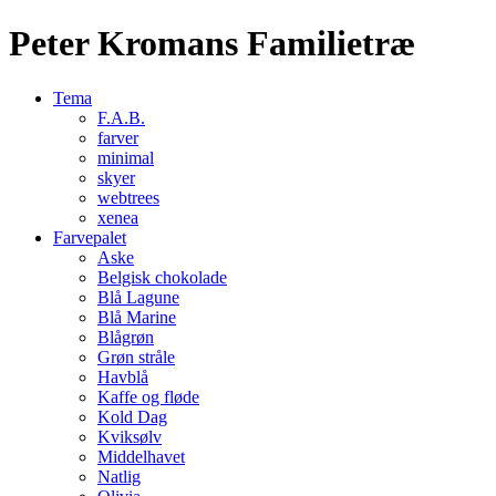
Peter Kromans Familietræ
Tema
F.A.B.
farver
minimal
skyer
webtrees
xenea
Farvepalet
Aske
Belgisk chokolade
Blå Lagune
Blå Marine
Blågrøn
Grøn stråle
Havblå
Kaffe og fløde
Kold Dag
Kviksølv
Middelhavet
Natlig