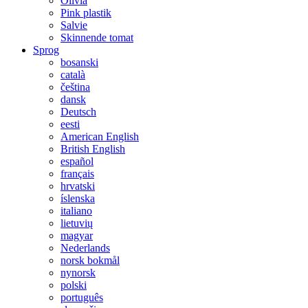
Olivia
Pink plastik
Salvie
Skinnende tomat
Sprog
bosanski
català
čeština
dansk
Deutsch
eesti
American English
British English
español
français
hrvatski
íslenska
italiano
lietuvių
magyar
Nederlands
norsk bokmål
nynorsk
polski
português