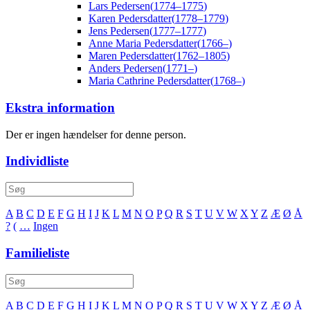
Lars
Pedersen
(
1774
–
1775
)
Karen
Pedersdatter
(
1778
–
1779
)
Jens
Pedersen
(
1777
–
1777
)
Anne Maria
Pedersdatter
(
1766
–
)
Maren
Pedersdatter
(
1762
–
1805
)
Anders
Pedersen
(
1771
–
)
Maria Cathrine
Pedersdatter
(
1768
–
)
Ekstra information
Der er ingen hændelser for denne person.
Individliste
A
B
C
D
E
F
G
H
I
J
K
L
M
N
O
P
Q
R
S
T
U
V
W
X
Y
Z
Æ
Ø
Å
?
(
…
Ingen
Familieliste
A
B
C
D
E
F
G
H
I
J
K
L
M
N
O
P
Q
R
S
T
U
V
W
X
Y
Z
Æ
Ø
Å