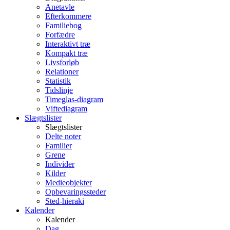
Anetavle
Efterkommere
Familiebog
Forfædre
Interaktivt træ
Kompakt træ
Livsforløb
Relationer
Statistik
Tidslinje
Timeglas-diagram
Viftediagram
Slægtslister
Slægtslister
Delte noter
Familier
Grene
Individer
Kilder
Medieobjekter
Opbevaringssteder
Sted-hieraki
Kalender
Kalender
Dag