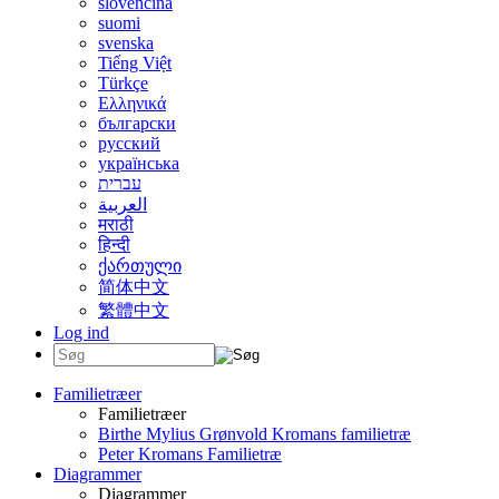
slovenčina
suomi
svenska
Tiếng Việt
Türkçe
Ελληνικά
български
русский
українська
עברית
العربية
मराठी
हिन्दी
ქართული
简体中文
繁體中文
Log ind
Familietræer
Familietræer
Birthe Mylius Grønvold Kromans familietræ
Peter Kromans Familietræ
Diagrammer
Diagrammer