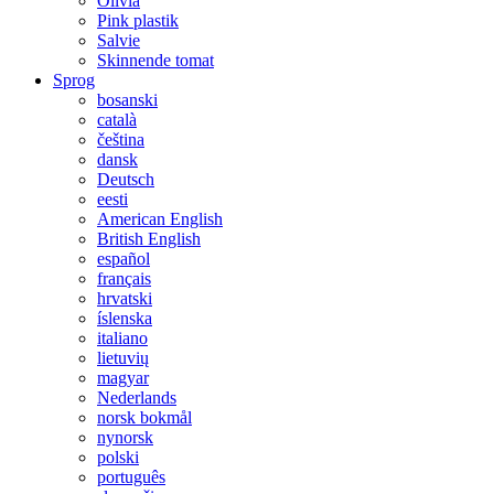
Olivia
Pink plastik
Salvie
Skinnende tomat
Sprog
bosanski
català
čeština
dansk
Deutsch
eesti
American English
British English
español
français
hrvatski
íslenska
italiano
lietuvių
magyar
Nederlands
norsk bokmål
nynorsk
polski
português