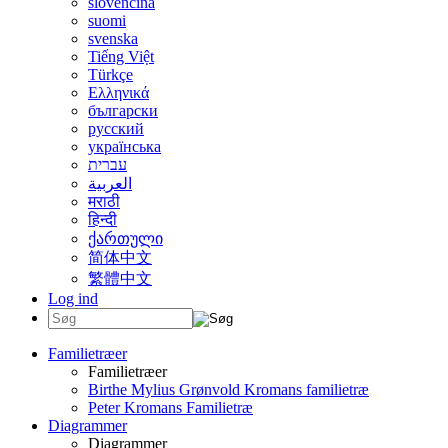
slovenčina
suomi
svenska
Tiếng Việt
Türkçe
Ελληνικά
български
русский
українська
עברית
العربية
मराठी
हिन्दी
ქართული
简体中文
繁體中文
Log ind
Familietræer
Familietræer
Birthe Mylius Grønvold Kromans familietræ
Peter Kromans Familietræ
Diagrammer
Diagrammer