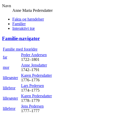
Navn
Anne Maria
Pedersdatter
Fakta og hændelser
Familier
Interaktivt træ
Familie-navigator
Familie med forældre
Peder
Andersen
far
1722
–
1801
Anne
Jensdatter
mor
1742
–
1791
Karen
Pedersdatter
lillesøster
1776
–
1776
Lars
Pedersen
lillebror
1774
–
1775
Karen
Pedersdatter
lillesøster
1778
–
1779
Jens
Pedersen
lillebror
1777
–
1777