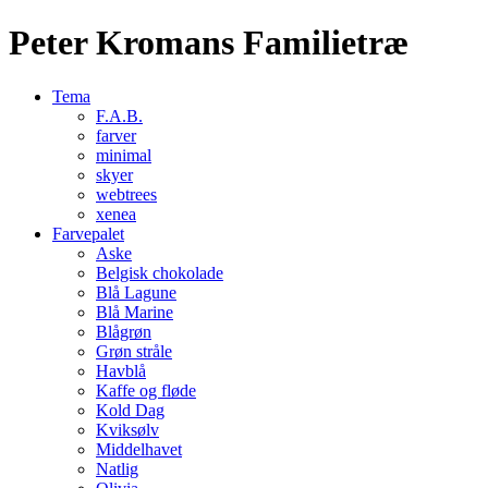
Peter Kromans Familietræ
Tema
F.A.B.
farver
minimal
skyer
webtrees
xenea
Farvepalet
Aske
Belgisk chokolade
Blå Lagune
Blå Marine
Blågrøn
Grøn stråle
Havblå
Kaffe og fløde
Kold Dag
Kviksølv
Middelhavet
Natlig