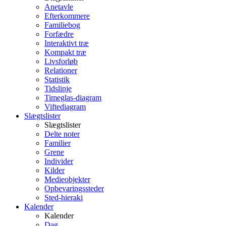
Anetavle
Efterkommere
Familiebog
Forfædre
Interaktivt træ
Kompakt træ
Livsforløb
Relationer
Statistik
Tidslinje
Timeglas-diagram
Viftediagram
Slægtslister
Slægtslister
Delte noter
Familier
Grene
Individer
Kilder
Medieobjekter
Opbevaringssteder
Sted-hieraki
Kalender
Kalender
Dag