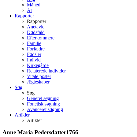
Måned
År
Rapporter
Rapporter
Anetavle
Dødsfald
Efterkommere
Familie
Forfædre
Fødsler
Individ
Kirkegårde
Relaterede individer
Vitale poster
Ægteskaber
Søg
Søg
Generel søgning
Fonetisk søgning
Avanceret søgning
Artikler
Artikler
Anne Maria
Pedersdatter
1766
–