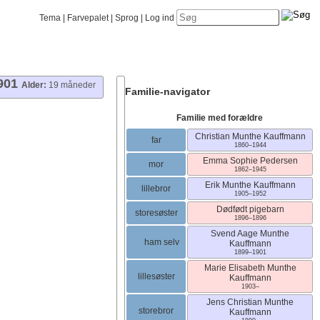
Tema
Farvepalet
Sprog
Log ind
901
Alder:
19 måneder
Familie-navigator
Familie med forældre
Christian Munthe
Kauffmann
far
1860
–
1944
Emma Sophie
Pedersen
mor
1862
–
1945
Erik Munthe
Kauffmann
lillebror
1905
–
1952
Dødfødt
pigebarn
storesøster
1896
–
1896
Svend Aage Munthe
ham selv
Kauffmann
1899
–
1901
Marie Elisabeth Munthe
lillesøster
Kauffmann
1903
–
Jens Christian Munthe
storebror
Kauffmann