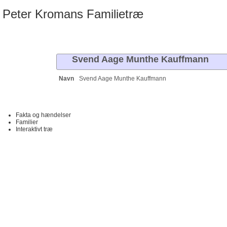
Peter Kromans Familietræ
Familietræer
Diagrammer
Slægtslister
Kalender
Rapporter
Søg
Artikler
Svend Aage Munthe
Kauffmann
Navn
Svend Aage Munthe
Kauffmann
Fakta og hændelser
Familier
Interaktivt træ