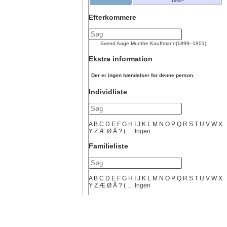
1890
–
Efterkommere
Svend Aage Munthe
Kauffmann
(
1899
–
1901
)
Ekstra information
Der er ingen hændelser for denne person.
Individliste
A
B
C
D
E
F
G
H
I
J
K
L
M
N
O
P
Q
R
S
T
U
V
W
X
Y
Z
Æ
Ø
Å
?
(
…
Ingen
Familieliste
A
B
C
D
E
F
G
H
I
J
K
L
M
N
O
P
Q
R
S
T
U
V
W
X
Y
Z
Æ
Ø
Å
?
(
…
Ingen