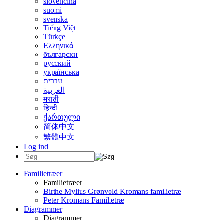
slovenčina
suomi
svenska
Tiếng Việt
Türkçe
Ελληνικά
български
русский
українська
עברית
العربية
मराठी
हिन्दी
ქართული
简体中文
繁體中文
Log ind
Familietræer
Familietræer
Birthe Mylius Grønvold Kromans familietræ
Peter Kromans Familietræ
Diagrammer
Diagrammer