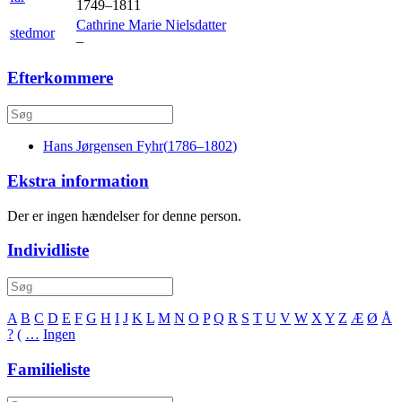
1749
–
1811
Cathrine Marie
Nielsdatter
stedmor
–
Efterkommere
Hans Jørgensen
Fyhr
(
1786
–
1802
)
Ekstra information
Der er ingen hændelser for denne person.
Individliste
A
B
C
D
E
F
G
H
I
J
K
L
M
N
O
P
Q
R
S
T
U
V
W
X
Y
Z
Æ
Ø
Å
?
(
…
Ingen
Familieliste