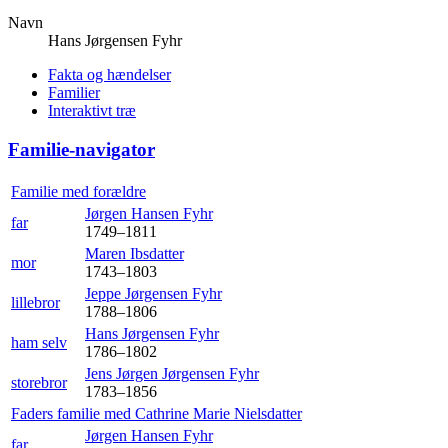
Navn
Hans Jørgensen
Fyhr
Fakta og hændelser
Familier
Interaktivt træ
Familie-navigator
Familie med forældre
Jørgen Hansen
Fyhr
far
1749
–
1811
Maren
Ibsdatter
mor
1743
–
1803
Jeppe Jørgensen
Fyhr
lillebror
1788
–
1806
Hans Jørgensen
Fyhr
ham selv
1786
–
1802
Jens Jørgen Jørgensen
Fyhr
storebror
1783
–
1856
Faders familie med
Cathrine Marie
Nielsdatter
Jørgen Hansen
Fyhr
far