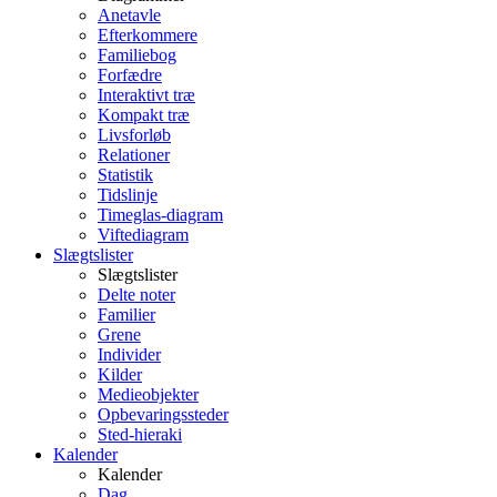
Anetavle
Efterkommere
Familiebog
Forfædre
Interaktivt træ
Kompakt træ
Livsforløb
Relationer
Statistik
Tidslinje
Timeglas-diagram
Viftediagram
Slægtslister
Slægtslister
Delte noter
Familier
Grene
Individer
Kilder
Medieobjekter
Opbevaringssteder
Sted-hieraki
Kalender
Kalender
Dag