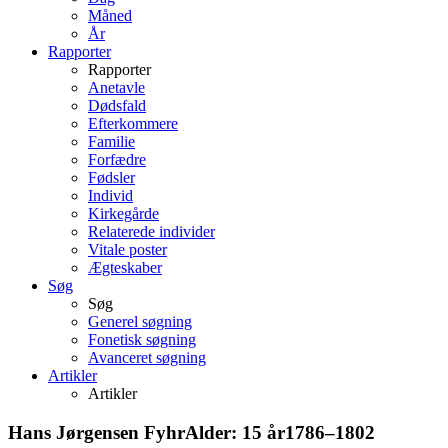
Måned
År
Rapporter
Rapporter
Anetavle
Dødsfald
Efterkommere
Familie
Forfædre
Fødsler
Individ
Kirkegårde
Relaterede individer
Vitale poster
Ægteskaber
Søg
Søg
Generel søgning
Fonetisk søgning
Avanceret søgning
Artikler
Artikler
Hans Jørgensen
Fyhr
Alder:
15 år
1786
–
1802