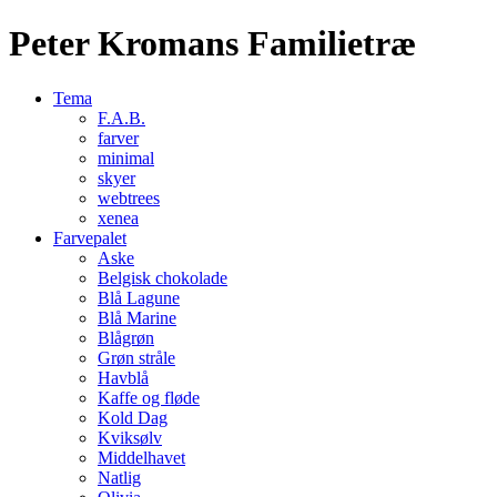
Peter Kromans Familietræ
Tema
F.A.B.
farver
minimal
skyer
webtrees
xenea
Farvepalet
Aske
Belgisk chokolade
Blå Lagune
Blå Marine
Blågrøn
Grøn stråle
Havblå
Kaffe og fløde
Kold Dag
Kviksølv
Middelhavet
Natlig