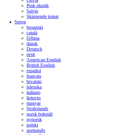
Olivia
Pink plastik
Salvie
Skinnende tomat
Sprog
bosanski
català
čeština
dansk
Deutsch
eesti
American English
British English
español
français
hrvatski
íslenska
italiano
lietuvių
magyar
Nederlands
norsk bokmål
nynorsk
polski
português