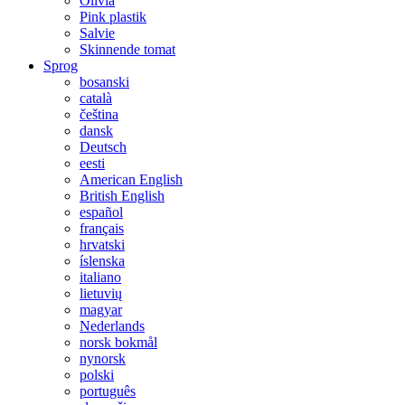
Olivia
Pink plastik
Salvie
Skinnende tomat
Sprog
bosanski
català
čeština
dansk
Deutsch
eesti
American English
British English
español
français
hrvatski
íslenska
italiano
lietuvių
magyar
Nederlands
norsk bokmål
nynorsk
polski
português