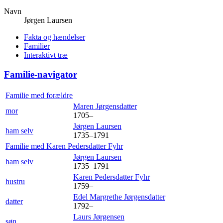
Navn
Jørgen
Laursen
Fakta og hændelser
Familier
Interaktivt træ
Familie-navigator
Familie med forældre
Maren
Jørgensdatter
mor
1705
–
Jørgen
Laursen
ham selv
1735
–
1791
Familie med
Karen Pedersdatter
Fyhr
Jørgen
Laursen
ham selv
1735
–
1791
Karen Pedersdatter
Fyhr
hustru
1759
–
Edel Margrethe
Jørgensdatter
datter
1792
–
Laurs
Jørgensen
søn