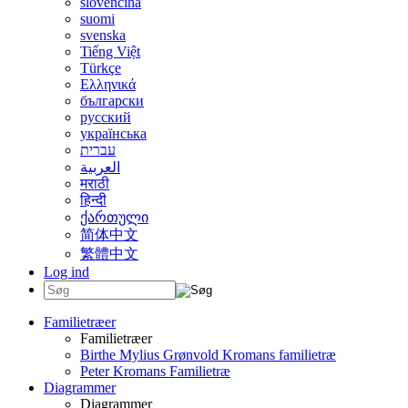
slovenčina
suomi
svenska
Tiếng Việt
Türkçe
Ελληνικά
български
русский
українська
עברית
العربية
मराठी
हिन्दी
ქართული
简体中文
繁體中文
Log ind
Familietræer
Familietræer
Birthe Mylius Grønvold Kromans familietræ
Peter Kromans Familietræ
Diagrammer
Diagrammer