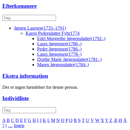
Efterkommere
Jørgen
Laursen
(
1735
–
1791
)
Karen Pedersdatter
Fyhr
1774
Edel Margrethe
Jørgensdatter
(
1792
–
)
Laurs
Jørgensen
(
1786
–
)
Peder
Jørgensen
(
1786
–
)
Laurs
Jørgensen
(
1778
–
)
Dorthe Marie
Jørgensdatter
(
1781
–
)
Maren
Jørgensdatter
(
1784
–
)
Ekstra information
Der er ingen hændelser for denne person.
Individliste
A
B
C
D
E
F
G
H
I
J
K
L
M
N
O
P
Q
R
S
T
U
V
W
X
Y
Z
Æ
Ø
Å
?
(
…
Ingen