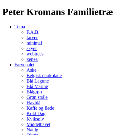
Peter Kromans Familietræ
Tema
F.A.B.
farver
minimal
skyer
webtrees
xenea
Farvepalet
Aske
Belgisk chokolade
Blå Lagune
Blå Marine
Blågrøn
Grøn stråle
Havblå
Kaffe og fløde
Kold Dag
Kviksølv
Middelhavet
Natlig