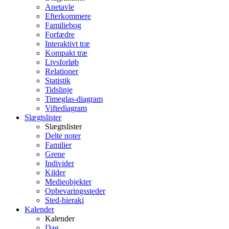
Anetavle
Efterkommere
Familiebog
Forfædre
Interaktivt træ
Kompakt træ
Livsforløb
Relationer
Statistik
Tidslinje
Timeglas-diagram
Viftediagram
Slægtslister
Slægtslister
Delte noter
Familier
Grene
Individer
Kilder
Medieobjekter
Opbevaringssteder
Sted-hieraki
Kalender
Kalender
Dag