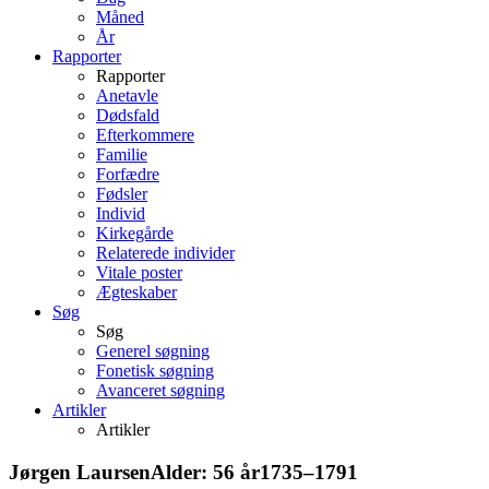
Måned
År
Rapporter
Rapporter
Anetavle
Dødsfald
Efterkommere
Familie
Forfædre
Fødsler
Individ
Kirkegårde
Relaterede individer
Vitale poster
Ægteskaber
Søg
Søg
Generel søgning
Fonetisk søgning
Avanceret søgning
Artikler
Artikler
Jørgen
Laursen
Alder:
56 år
1735
–
1791