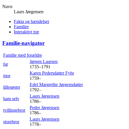
Navn
Laurs
Jørgensen
Fakta og hændelser
Familier
Interaktivt træ
Familie-navigator
Familie med forældre
Jørgen
Laursen
far
1735
–
1791
Karen Pedersdatter
Fyhr
mor
1759
–
Edel Margrethe
Jørgensdatter
lillesøster
1792
–
Laurs
Jørgensen
ham selv
1786
–
Peder
Jørgensen
tvillingebror
1786
–
Laurs
Jørgensen
storebror
1778
–