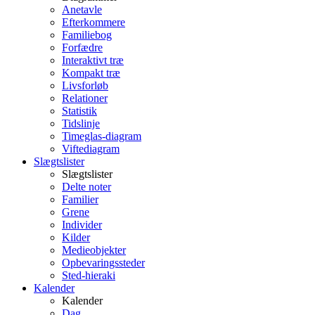
Anetavle
Efterkommere
Familiebog
Forfædre
Interaktivt træ
Kompakt træ
Livsforløb
Relationer
Statistik
Tidslinje
Timeglas-diagram
Viftediagram
Slægtslister
Slægtslister
Delte noter
Familier
Grene
Individer
Kilder
Medieobjekter
Opbevaringssteder
Sted-hieraki
Kalender
Kalender
Dag