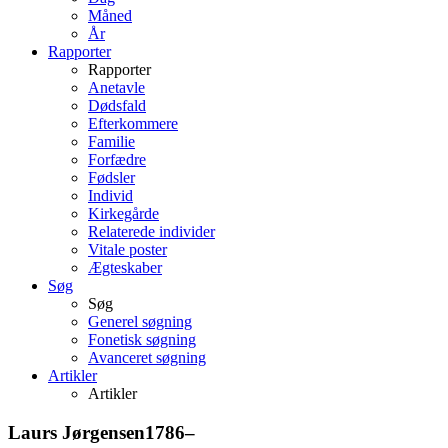
Måned
År
Rapporter
Rapporter
Anetavle
Dødsfald
Efterkommere
Familie
Forfædre
Fødsler
Individ
Kirkegårde
Relaterede individer
Vitale poster
Ægteskaber
Søg
Søg
Generel søgning
Fonetisk søgning
Avanceret søgning
Artikler
Artikler
Laurs
Jørgensen
1786
–