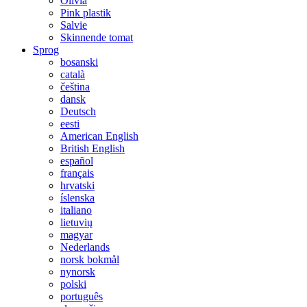
Olivia
Pink plastik
Salvie
Skinnende tomat
Sprog
bosanski
català
čeština
dansk
Deutsch
eesti
American English
British English
español
français
hrvatski
íslenska
italiano
lietuvių
magyar
Nederlands
norsk bokmål
nynorsk
polski
português