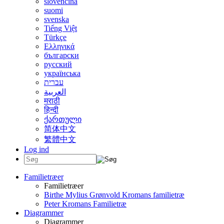
slovenčina
suomi
svenska
Tiếng Việt
Türkçe
Ελληνικά
български
русский
українська
עברית
العربية
मराठी
हिन्दी
ქართული
简体中文
繁體中文
Log ind
Familietræer
Familietræer
Birthe Mylius Grønvold Kromans familietræ
Peter Kromans Familietræ
Diagrammer
Diagrammer