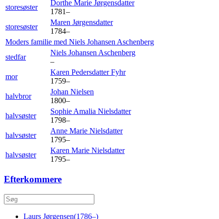
Dorthe Marie
Jørgensdatter
storesøster
1781
–
Maren
Jørgensdatter
storesøster
1784
–
Moders familie med
Niels Johansen
Aschenberg
Niels Johansen
Aschenberg
stedfar
–
Karen Pedersdatter
Fyhr
mor
1759
–
Johan
Nielsen
halvbror
1800
–
Sophie Amalia
Nielsdatter
halvsøster
1798
–
Anne Marie
Nielsdatter
halvsøster
1795
–
Karen Marie
Nielsdatter
halvsøster
1795
–
Efterkommere
Laurs
Jørgensen
(
1786
–
)