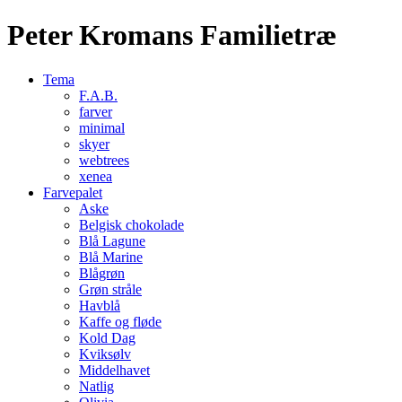
Peter Kromans Familietræ
Tema
F.A.B.
farver
minimal
skyer
webtrees
xenea
Farvepalet
Aske
Belgisk chokolade
Blå Lagune
Blå Marine
Blågrøn
Grøn stråle
Havblå
Kaffe og fløde
Kold Dag
Kviksølv
Middelhavet
Natlig