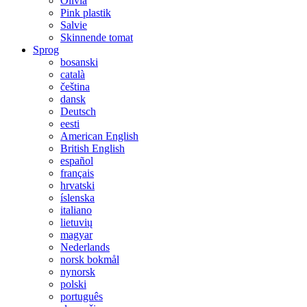
Olivia
Pink plastik
Salvie
Skinnende tomat
Sprog
bosanski
català
čeština
dansk
Deutsch
eesti
American English
British English
español
français
hrvatski
íslenska
italiano
lietuvių
magyar
Nederlands
norsk bokmål
nynorsk
polski
português