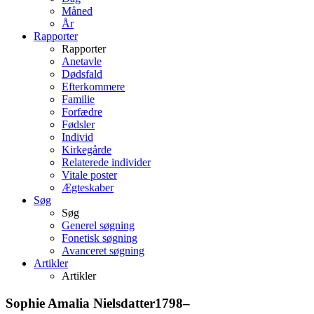
Måned
År
Rapporter
Rapporter
Anetavle
Dødsfald
Efterkommere
Familie
Forfædre
Fødsler
Individ
Kirkegårde
Relaterede individer
Vitale poster
Ægteskaber
Søg
Søg
Generel søgning
Fonetisk søgning
Avanceret søgning
Artikler
Artikler
Sophie Amalia
Nielsdatter
1798
–