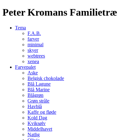
Peter Kromans Familietræ
Tema
F.A.B.
farver
minimal
skyer
webtrees
xenea
Farvepalet
Aske
Belgisk chokolade
Blå Lagune
Blå Marine
Blågrøn
Grøn stråle
Havblå
Kaffe og fløde
Kold Dag
Kviksølv
Middelhavet
Natlig