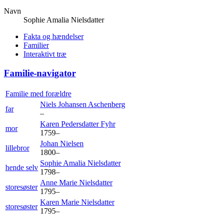
Navn
Sophie Amalia
Nielsdatter
Fakta og hændelser
Familier
Interaktivt træ
Familie-navigator
Familie med forældre
Niels Johansen
Aschenberg
far
–
Karen Pedersdatter
Fyhr
mor
1759
–
Johan
Nielsen
lillebror
1800
–
Sophie Amalia
Nielsdatter
hende selv
1798
–
Anne Marie
Nielsdatter
storesøster
1795
–
Karen Marie
Nielsdatter
storesøster
1795
–