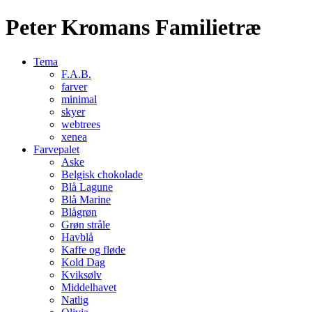
Peter Kromans Familietræ
Tema
F.A.B.
farver
minimal
skyer
webtrees
xenea
Farvepalet
Aske
Belgisk chokolade
Blå Lagune
Blå Marine
Blågrøn
Grøn stråle
Havblå
Kaffe og fløde
Kold Dag
Kviksølv
Middelhavet
Natlig