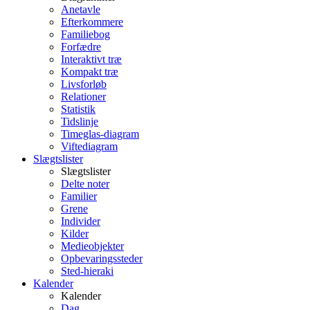
Anetavle
Efterkommere
Familiebog
Forfædre
Interaktivt træ
Kompakt træ
Livsforløb
Relationer
Statistik
Tidslinje
Timeglas-diagram
Viftediagram
Slægtslister
Slægtslister
Delte noter
Familier
Grene
Individer
Kilder
Medieobjekter
Opbevaringssteder
Sted-hieraki
Kalender
Kalender
Dag