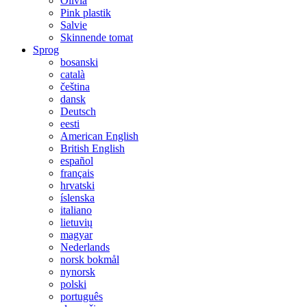
Olivia
Pink plastik
Salvie
Skinnende tomat
Sprog
bosanski
català
čeština
dansk
Deutsch
eesti
American English
British English
español
français
hrvatski
íslenska
italiano
lietuvių
magyar
Nederlands
norsk bokmål
nynorsk
polski
português