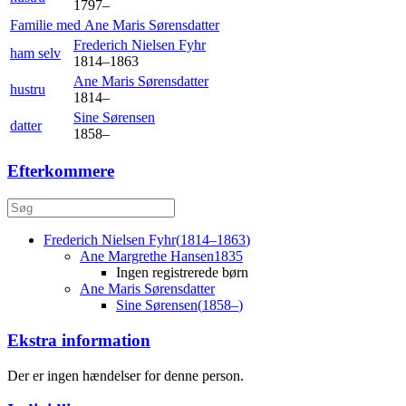
1797
–
Familie med
Ane Maris
Sørensdatter
Frederich Nielsen
Fyhr
ham selv
1814
–
1863
Ane Maris
Sørensdatter
hustru
1814
–
Sine
Sørensen
datter
1858
–
Efterkommere
Frederich Nielsen
Fyhr
(
1814
–
1863
)
Ane Margrethe
Hansen
1835
Ingen registrerede børn
Ane Maris
Sørensdatter
Sine
Sørensen
(
1858
–
)
Ekstra information
Der er ingen hændelser for denne person.