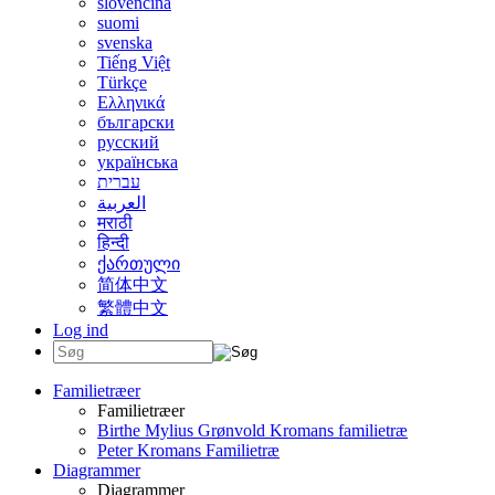
slovenčina
suomi
svenska
Tiếng Việt
Türkçe
Ελληνικά
български
русский
українська
עברית
العربية
मराठी
हिन्दी
ქართული
简体中文
繁體中文
Log ind
Familietræer
Familietræer
Birthe Mylius Grønvold Kromans familietræ
Peter Kromans Familietræ
Diagrammer
Diagrammer