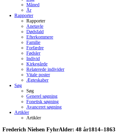
Måned
År
Rapporter
Rapporter
Anetavle
Dødsfald
Efterkommere
Familie
Forfædre
Fødsler
Individ
Kirkegårde
Relaterede individer
Vitale poster
Ægteskaber
Søg
Søg
Generel søgning
Fonetisk søgning
Avanceret søgning
Artikler
Artikler
Frederich Nielsen
Fyhr
Alder:
48 år
1814
–
1863