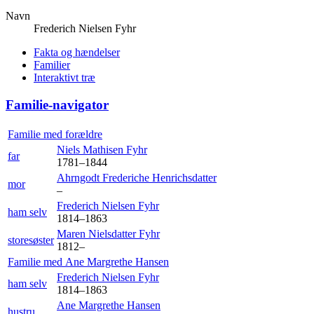
Navn
Frederich Nielsen
Fyhr
Fakta og hændelser
Familier
Interaktivt træ
Familie-navigator
Familie med forældre
Niels Mathisen
Fyhr
far
1781
–
1844
Ahrngodt Frederiche
Henrichsdatter
mor
–
Frederich Nielsen
Fyhr
ham selv
1814
–
1863
Maren Nielsdatter
Fyhr
storesøster
1812
–
Familie med
Ane Margrethe
Hansen
Frederich Nielsen
Fyhr
ham selv
1814
–
1863
Ane Margrethe
Hansen
hustru