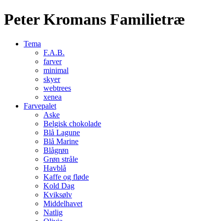
Peter Kromans Familietræ
Tema
F.A.B.
farver
minimal
skyer
webtrees
xenea
Farvepalet
Aske
Belgisk chokolade
Blå Lagune
Blå Marine
Blågrøn
Grøn stråle
Havblå
Kaffe og fløde
Kold Dag
Kviksølv
Middelhavet
Natlig