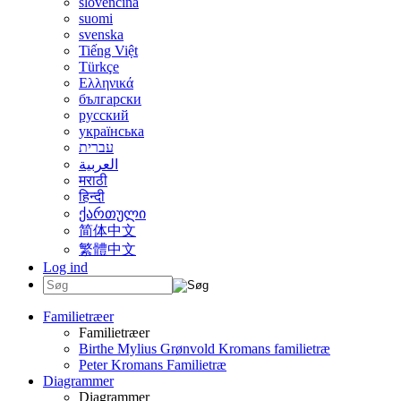
slovenčina
suomi
svenska
Tiếng Việt
Türkçe
Ελληνικά
български
русский
українська
עברית
العربية
मराठी
हिन्दी
ქართული
简体中文
繁體中文
Log ind
Familietræer
Familietræer
Birthe Mylius Grønvold Kromans familietræ
Peter Kromans Familietræ
Diagrammer
Diagrammer