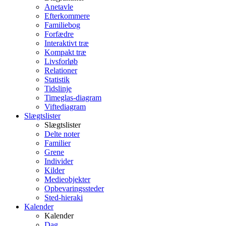
Anetavle
Efterkommere
Familiebog
Forfædre
Interaktivt træ
Kompakt træ
Livsforløb
Relationer
Statistik
Tidslinje
Timeglas-diagram
Viftediagram
Slægtslister
Slægtslister
Delte noter
Familier
Grene
Individer
Kilder
Medieobjekter
Opbevaringssteder
Sted-hieraki
Kalender
Kalender
Dag