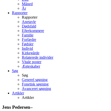
Måned
År
Rapporter
Rapporter
Anetavle
Dødsfald
Efterkommere
Familie
Forfædre
Fødsler
Individ
Kirkegårde
Relaterede individer
Vitale poster
Ægteskaber
Søg
Søg
Generel søgning
Fonetisk søgning
Avanceret søgning
Artikler
Artikler
Jens
Pedersen
–