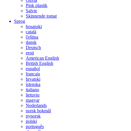
Olivia
Pink plastik
Salvie
Skinnende tomat
Sprog
bosanski
català
čeština
dansk
Deutsch
eesti
American English
British English
español
français
hrvatski
íslenska
italiano
lietuvių
magyar
Nederlands
norsk bokmål
nynorsk
polski
português