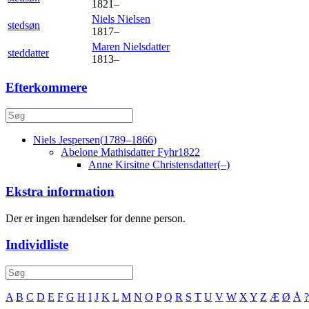
1821
–
Niels
Nielsen
stedsøn
1817
–
Maren
Nielsdatter
steddatter
1813
–
Efterkommere
Niels
Jespersen
(
1789
–
1866
)
Abelone Mathisdatter
Fyhr
1822
Anne Kirsitne
Christensdatter
(
–
)
Ekstra information
Der er ingen hændelser for denne person.
Individliste
A
B
C
D
E
F
G
H
I
J
K
L
M
N
O
P
Q
R
S
T
U
V
W
X
Y
Z
Æ
Ø
Å
?