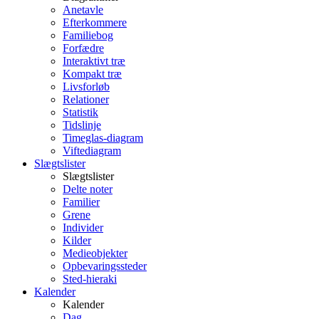
Anetavle
Efterkommere
Familiebog
Forfædre
Interaktivt træ
Kompakt træ
Livsforløb
Relationer
Statistik
Tidslinje
Timeglas-diagram
Viftediagram
Slægtslister
Slægtslister
Delte noter
Familier
Grene
Individer
Kilder
Medieobjekter
Opbevaringssteder
Sted-hieraki
Kalender
Kalender
Dag