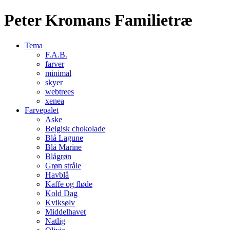
Peter Kromans Familietræ
Tema
F.A.B.
farver
minimal
skyer
webtrees
xenea
Farvepalet
Aske
Belgisk chokolade
Blå Lagune
Blå Marine
Blågrøn
Grøn stråle
Havblå
Kaffe og fløde
Kold Dag
Kviksølv
Middelhavet
Natlig