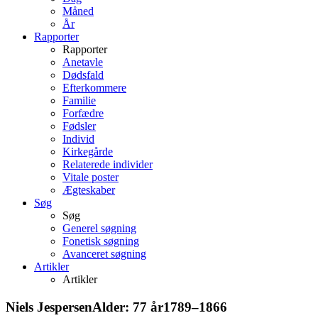
Måned
År
Rapporter
Rapporter
Anetavle
Dødsfald
Efterkommere
Familie
Forfædre
Fødsler
Individ
Kirkegårde
Relaterede individer
Vitale poster
Ægteskaber
Søg
Søg
Generel søgning
Fonetisk søgning
Avanceret søgning
Artikler
Artikler
Niels
Jespersen
Alder:
77 år
1789
–
1866