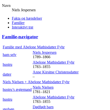
Navn
Niels
Jespersen
Fakta og hændelser
Familier
Interaktivt træ
Familie-navigator
Familie med
Abelone Mathisdatter
Fyhr
Niels
Jespersen
ham selv
1789
–
1866
Abelone Mathisdatter
Fyhr
hustru
1783
–
1855
Anne Kirsitne
Christensdatter
datter
–
Niels
Nielsen
+
Abelone Mathisdatter
Fyhr
Niels
Nielsen
hustru’s ægtemand
1781
–
1821
Abelone Mathisdatter
Fyhr
hustru
1783
–
1855
Dødfødt
barn
stedsøn