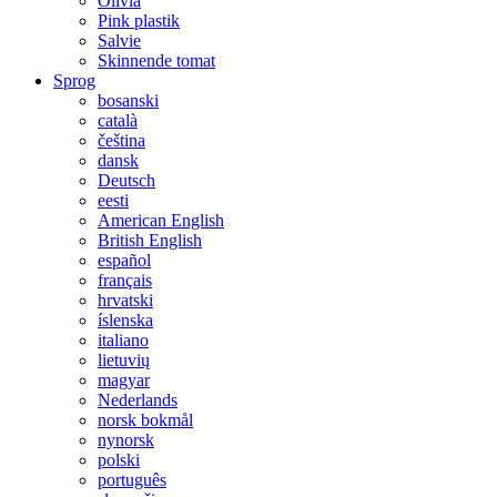
Olivia
Pink plastik
Salvie
Skinnende tomat
Sprog
bosanski
català
čeština
dansk
Deutsch
eesti
American English
British English
español
français
hrvatski
íslenska
italiano
lietuvių
magyar
Nederlands
norsk bokmål
nynorsk
polski
português