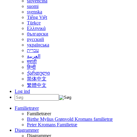
slovenčina
suomi
svenska
Tiếng Việt
Türkçe
Ελληνικά
български
русский
українська
עברית
العربية
मराठी
हिन्दी
ქართული
简体中文
繁體中文
Log ind
Familietræer
Familietræer
Birthe Mylius Grønvold Kromans familietræ
Peter Kromans Familietræ
Diagrammer
Diagrammer