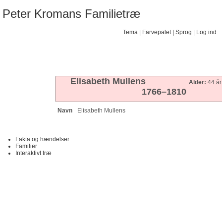
Peter Kromans Familietræ
Tema
Farvepalet
Sprog
Log ind
Familietræer
Diagrammer
Slægtslister
Kalender
Rapporter
Søg
Artikler
Elisabeth
Mullens
Alder:
44 år
1766
–
1810
Navn
Elisabeth
Mullens
Fakta og hændelser
Familier
Interaktivt træ