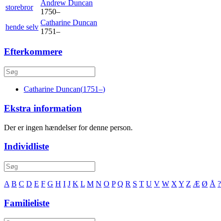
Andrew
Duncan
storebror
1750
–
Catharine
Duncan
hende selv
1751
–
Efterkommere
Catharine
Duncan
(
1751
–
)
Ekstra information
Der er ingen hændelser for denne person.
Individliste
A
B
C
D
E
F
G
H
I
J
K
L
M
N
O
P
Q
R
S
T
U
V
W
X
Y
Z
Æ
Ø
Å
?
Familieliste