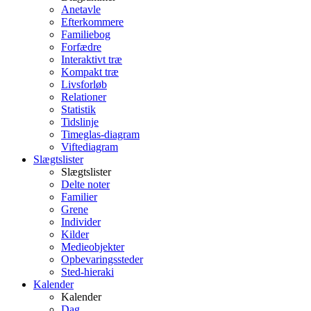
Anetavle
Efterkommere
Familiebog
Forfædre
Interaktivt træ
Kompakt træ
Livsforløb
Relationer
Statistik
Tidslinje
Timeglas-diagram
Viftediagram
Slægtslister
Slægtslister
Delte noter
Familier
Grene
Individer
Kilder
Medieobjekter
Opbevaringssteder
Sted-hieraki
Kalender
Kalender
Dag