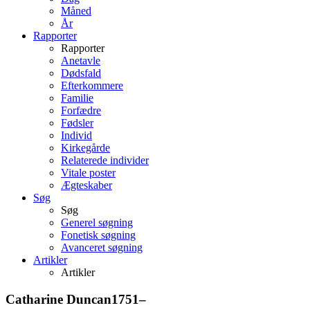
Måned
År
Rapporter
Rapporter
Anetavle
Dødsfald
Efterkommere
Familie
Forfædre
Fødsler
Individ
Kirkegårde
Relaterede individer
Vitale poster
Ægteskaber
Søg
Søg
Generel søgning
Fonetisk søgning
Avanceret søgning
Artikler
Artikler
Catharine
Duncan
1751
–