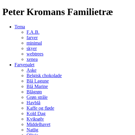
Peter Kromans Familietræ
Tema
F.A.B.
farver
minimal
skyer
webtrees
xenea
Farvepalet
Aske
Belgisk chokolade
Blå Lagune
Blå Marine
Blågrøn
Grøn stråle
Havblå
Kaffe og fløde
Kold Dag
Kviksølv
Middelhavet
Natlig