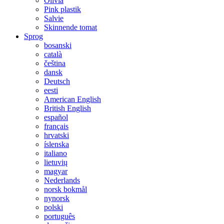
Olivia
Pink plastik
Salvie
Skinnende tomat
Sprog
bosanski
català
čeština
dansk
Deutsch
eesti
American English
British English
español
français
hrvatski
íslenska
italiano
lietuvių
magyar
Nederlands
norsk bokmål
nynorsk
polski
português