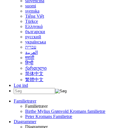
slovenčina
suomi
svenska
Tiếng Việt
Türkçe
Ελληνικά
български
русский
українська
עברית
العربية
मराठी
हिन्दी
ქართული
简体中文
繁體中文
Log ind
Familietræer
Familietræer
Birthe Mylius Grønvold Kromans familietræ
Peter Kromans Familietræ
Diagrammer
Diagrammer