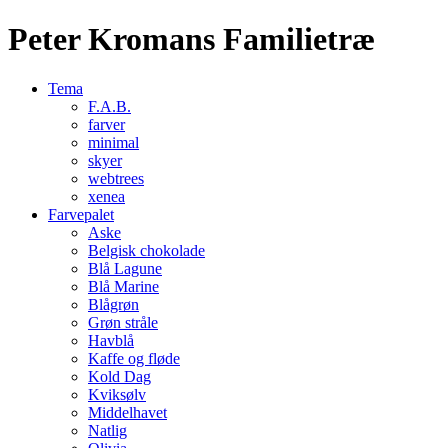
Peter Kromans Familietræ
Tema
F.A.B.
farver
minimal
skyer
webtrees
xenea
Farvepalet
Aske
Belgisk chokolade
Blå Lagune
Blå Marine
Blågrøn
Grøn stråle
Havblå
Kaffe og fløde
Kold Dag
Kviksølv
Middelhavet
Natlig