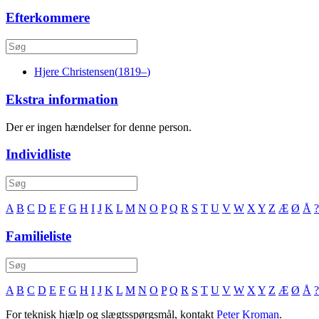
Efterkommere
Hjere
Christensen
(
1819
–
)
Ekstra information
Der er ingen hændelser for denne person.
Individliste
A
B
C
D
E
F
G
H
I
J
K
L
M
N
O
P
Q
R
S
T
U
V
W
X
Y
Z
Æ
Ø
Å
?
Familieliste
A
B
C
D
E
F
G
H
I
J
K
L
M
N
O
P
Q
R
S
T
U
V
W
X
Y
Z
Æ
Ø
Å
?
For teknisk hjælp og slægtsspørgsmål, kontakt
Peter Kroman
.