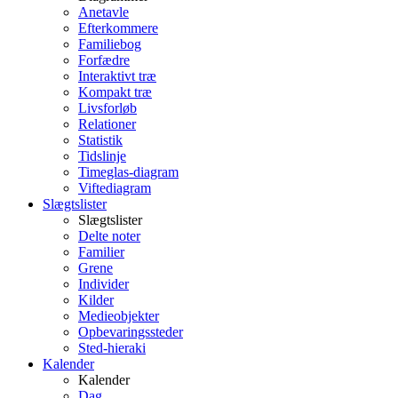
Anetavle
Efterkommere
Familiebog
Forfædre
Interaktivt træ
Kompakt træ
Livsforløb
Relationer
Statistik
Tidslinje
Timeglas-diagram
Viftediagram
Slægtslister
Slægtslister
Delte noter
Familier
Grene
Individer
Kilder
Medieobjekter
Opbevaringssteder
Sted-hieraki
Kalender
Kalender
Dag