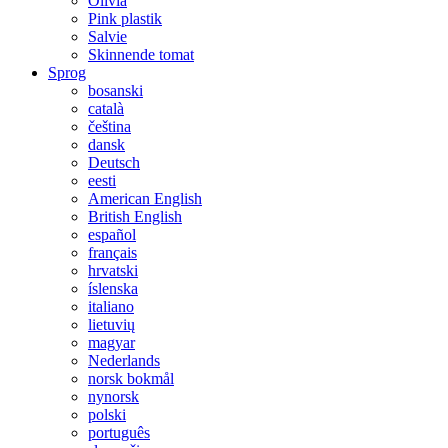
Olivia
Pink plastik
Salvie
Skinnende tomat
Sprog
bosanski
català
čeština
dansk
Deutsch
eesti
American English
British English
español
français
hrvatski
íslenska
italiano
lietuvių
magyar
Nederlands
norsk bokmål
nynorsk
polski
português