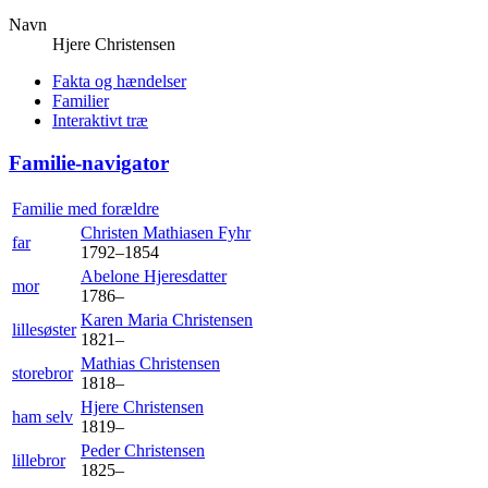
Navn
Hjere
Christensen
Fakta og hændelser
Familier
Interaktivt træ
Familie-navigator
Familie med forældre
Christen Mathiasen
Fyhr
far
1792
–
1854
Abelone
Hjeresdatter
mor
1786
–
Karen Maria
Christensen
lillesøster
1821
–
Mathias
Christensen
storebror
1818
–
Hjere
Christensen
ham selv
1819
–
Peder
Christensen
lillebror
1825
–