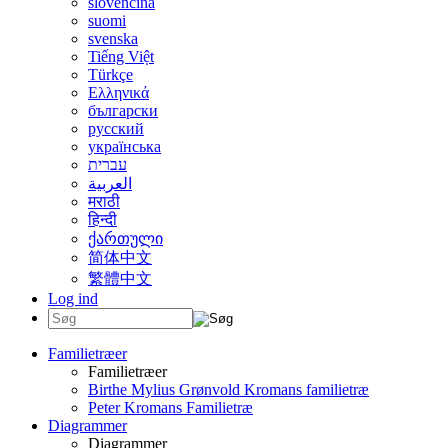
slovenčina
suomi
svenska
Tiếng Việt
Türkçe
Ελληνικά
български
русский
українська
עברית
العربية
मराठी
हिन्दी
ქართული
简体中文
繁體中文
Log ind
Familietræer
Familietræer
Birthe Mylius Grønvold Kromans familietræ
Peter Kromans Familietræ
Diagrammer
Diagrammer