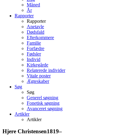
Måned
År
Rapporter
Rapporter
Anetavle
Dødsfald
Efterkommere
Familie
Forfædre
Fødsler
Individ
Kirkegårde
Relaterede individer
Vitale poster
Ægteskaber
Søg
Søg
Generel søgning
Fonetisk søgning
Avanceret søgning
Artikler
Artikler
Hjere
Christensen
1819
–