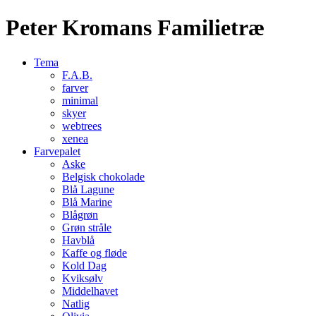
Peter Kromans Familietræ
Tema
F.A.B.
farver
minimal
skyer
webtrees
xenea
Farvepalet
Aske
Belgisk chokolade
Blå Lagune
Blå Marine
Blågrøn
Grøn stråle
Havblå
Kaffe og fløde
Kold Dag
Kviksølv
Middelhavet
Natlig