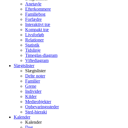
Anetavle
Efterkommere
Familiebog
Forfædre
Interaktivt træ
Kompakt træ
Livsforløb
Relationer
Statistik
Tidslinje
Timeglas-diagram
Viftediagram
Slægtslister
Slægtslister
Delte noter
Familier
Grene
Individer
Kilder
Medieobjekter
Opbevaringssteder
Sted-hieraki
Kalender
Kalender
Dag