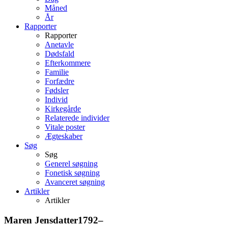
Måned
År
Rapporter
Rapporter
Anetavle
Dødsfald
Efterkommere
Familie
Forfædre
Fødsler
Individ
Kirkegårde
Relaterede individer
Vitale poster
Ægteskaber
Søg
Søg
Generel søgning
Fonetisk søgning
Avanceret søgning
Artikler
Artikler
Maren
Jensdatter
1792
–