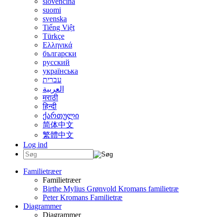
slovenčina
suomi
svenska
Tiếng Việt
Türkçe
Ελληνικά
български
русский
українська
עברית
العربية
मराठी
हिन्दी
ქართული
简体中文
繁體中文
Log ind
Familietræer
Familietræer
Birthe Mylius Grønvold Kromans familietræ
Peter Kromans Familietræ
Diagrammer
Diagrammer