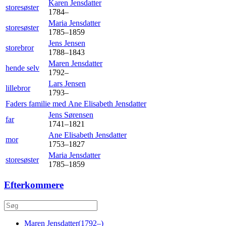
Karen
Jensdatter
storesøster
1784
–
Maria
Jensdatter
storesøster
1785
–
1859
Jens
Jensen
storebror
1788
–
1843
Maren
Jensdatter
hende selv
1792
–
Lars
Jensen
lillebror
1793
–
Faders familie med
Ane Elisabeth
Jensdatter
Jens
Sørensen
far
1741
–
1821
Ane Elisabeth
Jensdatter
mor
1753
–
1827
Maria
Jensdatter
storesøster
1785
–
1859
Efterkommere
Maren
Jensdatter
(
1792
–
)