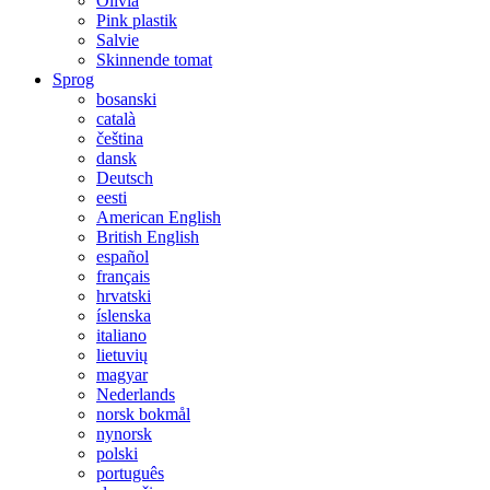
Olivia
Pink plastik
Salvie
Skinnende tomat
Sprog
bosanski
català
čeština
dansk
Deutsch
eesti
American English
British English
español
français
hrvatski
íslenska
italiano
lietuvių
magyar
Nederlands
norsk bokmål
nynorsk
polski
português