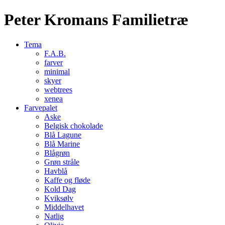
Peter Kromans Familietræ
Tema
F.A.B.
farver
minimal
skyer
webtrees
xenea
Farvepalet
Aske
Belgisk chokolade
Blå Lagune
Blå Marine
Blågrøn
Grøn stråle
Havblå
Kaffe og fløde
Kold Dag
Kviksølv
Middelhavet
Natlig