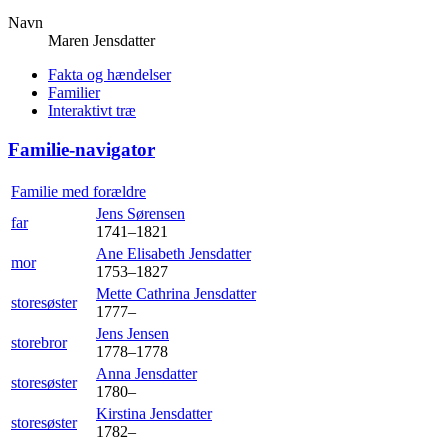
Navn
Maren
Jensdatter
Fakta og hændelser
Familier
Interaktivt træ
Familie-navigator
Familie med forældre
Jens
Sørensen
far
1741
–
1821
Ane Elisabeth
Jensdatter
mor
1753
–
1827
Mette Cathrina
Jensdatter
storesøster
1777
–
Jens
Jensen
storebror
1778
–
1778
Anna
Jensdatter
storesøster
1780
–
Kirstina
Jensdatter
storesøster
1782
–