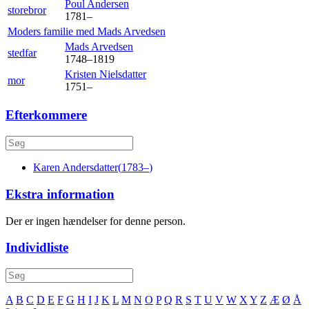
Poul
Andersen
storebror
1781
–
Moders familie med
Mads
Arvedsen
Mads
Arvedsen
stedfar
1748
–
1819
Kristen
Nielsdatter
mor
1751
–
Efterkommere
Karen
Andersdatter
(
1783
–
)
Ekstra information
Der er ingen hændelser for denne person.
Individliste
A
B
C
D
E
F
G
H
I
J
K
L
M
N
O
P
Q
R
S
T
U
V
W
X
Y
Z
Æ
Ø
Å