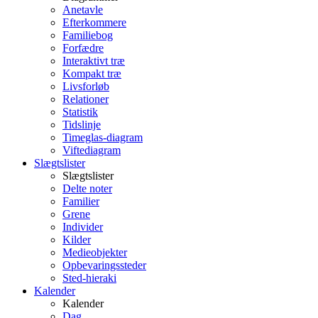
Anetavle
Efterkommere
Familiebog
Forfædre
Interaktivt træ
Kompakt træ
Livsforløb
Relationer
Statistik
Tidslinje
Timeglas-diagram
Viftediagram
Slægtslister
Slægtslister
Delte noter
Familier
Grene
Individer
Kilder
Medieobjekter
Opbevaringssteder
Sted-hieraki
Kalender
Kalender
Dag