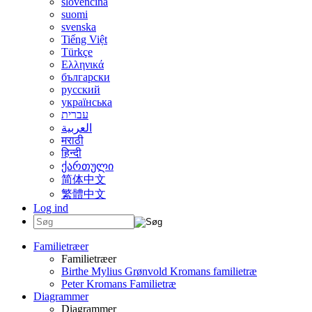
slovenčina
suomi
svenska
Tiếng Việt
Türkçe
Ελληνικά
български
русский
українська
עברית
العربية
मराठी
हिन्दी
ქართული
简体中文
繁體中文
Log ind
Familietræer
Familietræer
Birthe Mylius Grønvold Kromans familietræ
Peter Kromans Familietræ
Diagrammer
Diagrammer