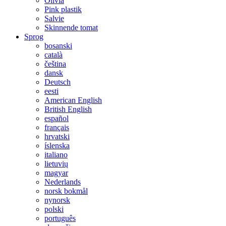
Olivia
Pink plastik
Salvie
Skinnende tomat
Sprog
bosanski
català
čeština
dansk
Deutsch
eesti
American English
British English
español
français
hrvatski
íslenska
italiano
lietuvių
magyar
Nederlands
norsk bokmål
nynorsk
polski
português