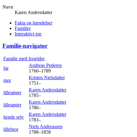
Navn
Karen
Andersdatter
Fakta og hændelser
Familier
Interaktivt træ
Familie-navigator
Familie med forældre
Andreas
Pederen
far
1760
–
1789
Kristen
Nielsdatter
mor
1751
–
Karen
Andersdatter
lillesøster
1785
–
Karen
Andersdatter
lillesøster
1786
–
Karen
Andersdatter
hende selv
1783
–
Niels
Andreassen
lillebror
1788
–
1858