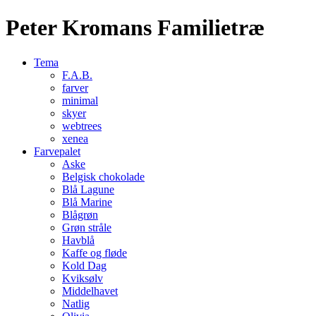
Peter Kromans Familietræ
Tema
F.A.B.
farver
minimal
skyer
webtrees
xenea
Farvepalet
Aske
Belgisk chokolade
Blå Lagune
Blå Marine
Blågrøn
Grøn stråle
Havblå
Kaffe og fløde
Kold Dag
Kviksølv
Middelhavet
Natlig