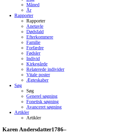
Måned
År
Rapporter
Rapporter
Anetavle
Dødsfald
Efterkommere
Familie
Forfædre
Fødsler
Individ
Kirkegårde
Relaterede individer
Vitale poster
Ægteskaber
Søg
Søg
Generel søgning
Fonetisk søgning
Avanceret søgning
Artikler
Artikler
Karen
Andersdatter
1786
–