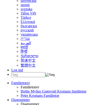
slovenčina
suomi
svenska
Tiếng Việt
Türkçe
Ελληνικά
български
русский
українська
עברית
العربية
मराठी
हिन्दी
ქართული
简体中文
繁體中文
Log ind
Familietræer
Familietræer
Birthe Mylius Grønvold Kromans familietræ
Peter Kromans Familietræ
Diagrammer
Diagrammer