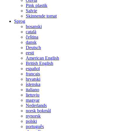
Olivia
Pink plastik
Salvie
Skinnende tomat
Sprog
bosanski
català
čeština
dansk
Deutsch
eesti
American English
British English
español
français
hrvatski
íslenska
italiano
lietuvių
magyar
Nederlands
norsk bokmål
nynorsk
polski
português