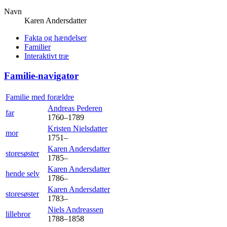
Navn
Karen
Andersdatter
Fakta og hændelser
Familier
Interaktivt træ
Familie-navigator
Familie med forældre
Andreas
Pederen
far
1760
–
1789
Kristen
Nielsdatter
mor
1751
–
Karen
Andersdatter
storesøster
1785
–
Karen
Andersdatter
hende selv
1786
–
Karen
Andersdatter
storesøster
1783
–
Niels
Andreassen
lillebror
1788
–
1858