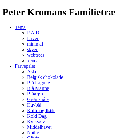
Peter Kromans Familietræ
Tema
F.A.B.
farver
minimal
skyer
webtrees
xenea
Farvepalet
Aske
Belgisk chokolade
Blå Lagune
Blå Marine
Blågrøn
Grøn stråle
Havblå
Kaffe og fløde
Kold Dag
Kviksølv
Middelhavet
Natlig