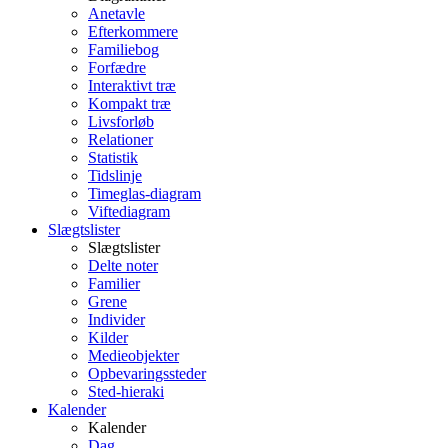
Anetavle
Efterkommere
Familiebog
Forfædre
Interaktivt træ
Kompakt træ
Livsforløb
Relationer
Statistik
Tidslinje
Timeglas-diagram
Viftediagram
Slægtslister
Slægtslister
Delte noter
Familier
Grene
Individer
Kilder
Medieobjekter
Opbevaringssteder
Sted-hieraki
Kalender
Kalender
Dag