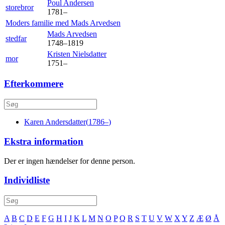
Poul
Andersen
storebror
1781
–
Moders familie med
Mads
Arvedsen
Mads
Arvedsen
stedfar
1748
–
1819
Kristen
Nielsdatter
mor
1751
–
Efterkommere
Karen
Andersdatter
(
1786
–
)
Ekstra information
Der er ingen hændelser for denne person.
Individliste
A
B
C
D
E
F
G
H
I
J
K
L
M
N
O
P
Q
R
S
T
U
V
W
X
Y
Z
Æ
Ø
Å