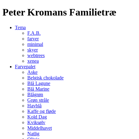
Peter Kromans Familietræ
Tema
F.A.B.
farver
minimal
skyer
webtrees
xenea
Farvepalet
Aske
Belgisk chokolade
Blå Lagune
Blå Marine
Blågrøn
Grøn stråle
Havblå
Kaffe og fløde
Kold Dag
Kviksølv
Middelhavet
Natlig