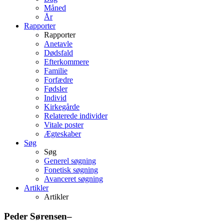
Måned
År
Rapporter
Rapporter
Anetavle
Dødsfald
Efterkommere
Familie
Forfædre
Fødsler
Individ
Kirkegårde
Relaterede individer
Vitale poster
Ægteskaber
Søg
Søg
Generel søgning
Fonetisk søgning
Avanceret søgning
Artikler
Artikler
Peder
Sørensen
–