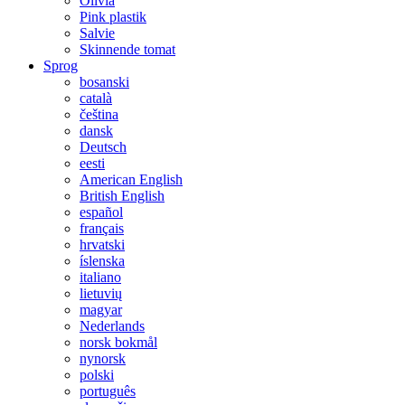
Olivia
Pink plastik
Salvie
Skinnende tomat
Sprog
bosanski
català
čeština
dansk
Deutsch
eesti
American English
British English
español
français
hrvatski
íslenska
italiano
lietuvių
magyar
Nederlands
norsk bokmål
nynorsk
polski
português