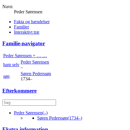
Navn
Peder
Sørensen
Fakta og hændelser
Familier
Interaktivt træ
Familie-navigator
Peder
Sørensen
+ … …
Peder
Sørensen
ham selv
–
Søren
Pederssøn
søn
1734
–
Efterkommere
Peder
Sørensen
(
–
)
Søren
Pederssøn
(
1734
–
)
Ekstra information