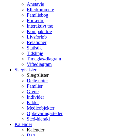
Anetavle
Efterkommere
Familiebog
Forfædre
Interaktivt træ
Kompakt træ
Livsforløb
Relationer
Statistik
Tidslinje
Timeglas-diagram
Viftediagram
Slægtslister
Slægtslister
Delte noter
Familier
Grene
Individer
Kilder
Medieobjekter
Opbevaringssteder
Sted-hieraki
Kalender
Kalender
Dag