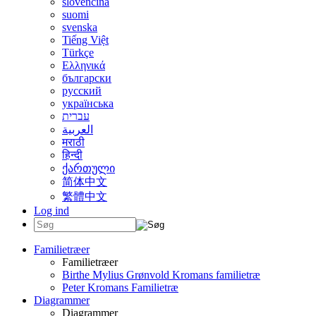
slovenčina
suomi
svenska
Tiếng Việt
Türkçe
Ελληνικά
български
русский
українська
עברית
العربية
मराठी
हिन्दी
ქართული
简体中文
繁體中文
Log ind
Familietræer
Familietræer
Birthe Mylius Grønvold Kromans familietræ
Peter Kromans Familietræ
Diagrammer
Diagrammer