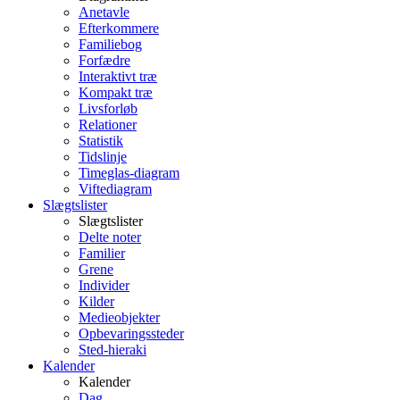
Anetavle
Efterkommere
Familiebog
Forfædre
Interaktivt træ
Kompakt træ
Livsforløb
Relationer
Statistik
Tidslinje
Timeglas-diagram
Viftediagram
Slægtslister
Slægtslister
Delte noter
Familier
Grene
Individer
Kilder
Medieobjekter
Opbevaringssteder
Sted-hieraki
Kalender
Kalender
Dag