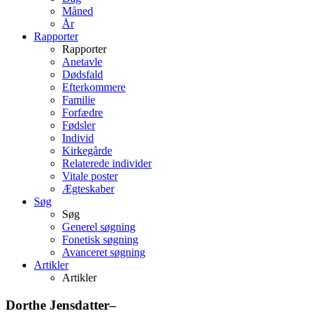
Måned
År
Rapporter
Rapporter
Anetavle
Dødsfald
Efterkommere
Familie
Forfædre
Fødsler
Individ
Kirkegårde
Relaterede individer
Vitale poster
Ægteskaber
Søg
Søg
Generel søgning
Fonetisk søgning
Avanceret søgning
Artikler
Artikler
Dorthe
Jensdatter
–