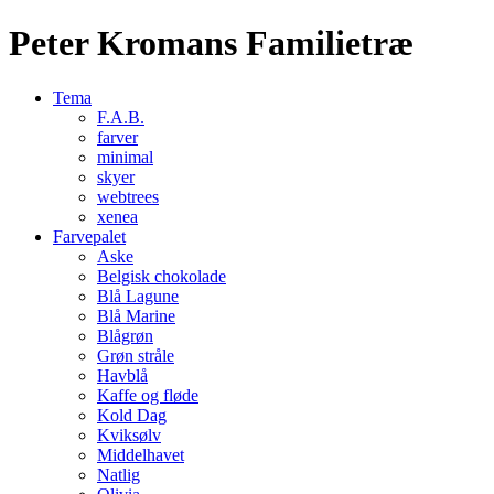
Peter Kromans Familietræ
Tema
F.A.B.
farver
minimal
skyer
webtrees
xenea
Farvepalet
Aske
Belgisk chokolade
Blå Lagune
Blå Marine
Blågrøn
Grøn stråle
Havblå
Kaffe og fløde
Kold Dag
Kviksølv
Middelhavet
Natlig