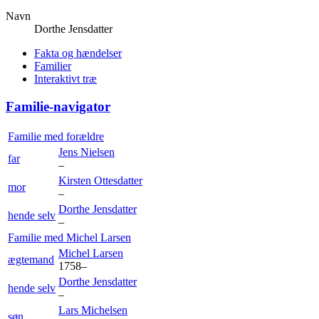
Navn
Dorthe
Jensdatter
Fakta og hændelser
Familier
Interaktivt træ
Familie-navigator
Familie med forældre
Jens
Nielsen
far
–
Kirsten
Ottesdatter
mor
–
Dorthe
Jensdatter
hende selv
–
Familie med
Michel
Larsen
Michel
Larsen
ægtemand
1758
–
Dorthe
Jensdatter
hende selv
–
Lars
Michelsen
søn