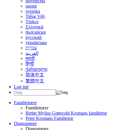
slovenčina
suomi
svenska
Tiếng Việt
Türkçe
Ελληνικά
български
русский
українська
עברית
العربية
मराठी
हिन्दी
ქართული
简体中文
繁體中文
Log ind
Familietræer
Familietræer
Birthe Mylius Grønvold Kromans familietræ
Peter Kromans Familietræ
Diagrammer
Diagrammer