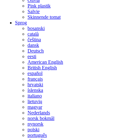
Olivia
Pink plastik
Salvie
Skinnende tomat
Sprog
bosanski
català
čeština
dansk
Deutsch
eesti
American English
British English
español
français
hrvatski
íslenska
italiano
lietuvių
magyar
Nederlands
norsk bokmål
nynorsk
polski
português