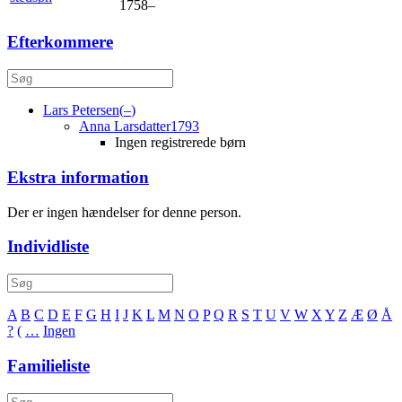
1758
–
Efterkommere
Lars
Petersen
(
–
)
Anna
Larsdatter
1793
Ingen registrerede børn
Ekstra information
Der er ingen hændelser for denne person.
Individliste
A
B
C
D
E
F
G
H
I
J
K
L
M
N
O
P
Q
R
S
T
U
V
W
X
Y
Z
Æ
Ø
Å
?
(
…
Ingen
Familieliste