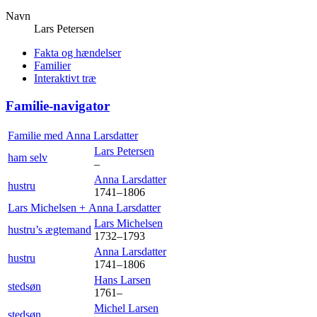
Navn
Lars
Petersen
Fakta og hændelser
Familier
Interaktivt træ
Familie-navigator
Familie med
Anna
Larsdatter
Lars
Petersen
ham selv
–
Anna
Larsdatter
hustru
1741
–
1806
Lars
Michelsen
+
Anna
Larsdatter
Lars
Michelsen
hustru’s ægtemand
1732
–
1793
Anna
Larsdatter
hustru
1741
–
1806
Hans
Larsen
stedsøn
1761
–
Michel
Larsen
stedsøn