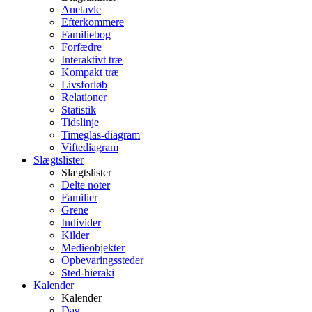
Anetavle
Efterkommere
Familiebog
Forfædre
Interaktivt træ
Kompakt træ
Livsforløb
Relationer
Statistik
Tidslinje
Timeglas-diagram
Viftediagram
Slægtslister
Slægtslister
Delte noter
Familier
Grene
Individer
Kilder
Medieobjekter
Opbevaringssteder
Sted-hieraki
Kalender
Kalender
Dag