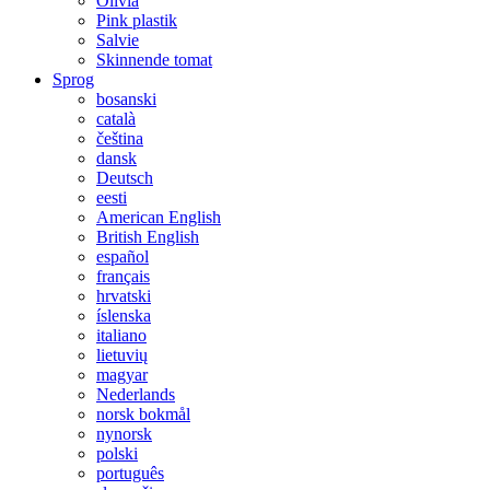
Olivia
Pink plastik
Salvie
Skinnende tomat
Sprog
bosanski
català
čeština
dansk
Deutsch
eesti
American English
British English
español
français
hrvatski
íslenska
italiano
lietuvių
magyar
Nederlands
norsk bokmål
nynorsk
polski
português