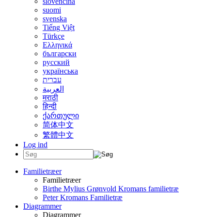
slovenčina
suomi
svenska
Tiếng Việt
Türkçe
Ελληνικά
български
русский
українська
עברית
العربية
मराठी
हिन्दी
ქართული
简体中文
繁體中文
Log ind
Familietræer
Familietræer
Birthe Mylius Grønvold Kromans familietræ
Peter Kromans Familietræ
Diagrammer
Diagrammer