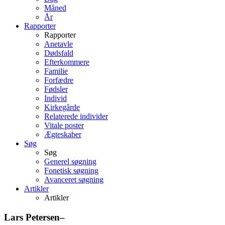
Måned
År
Rapporter
Rapporter
Anetavle
Dødsfald
Efterkommere
Familie
Forfædre
Fødsler
Individ
Kirkegårde
Relaterede individer
Vitale poster
Ægteskaber
Søg
Søg
Generel søgning
Fonetisk søgning
Avanceret søgning
Artikler
Artikler
Lars
Petersen
–