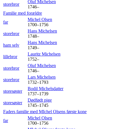
Oluf
Michelsen
storebror
1746
–
Familie med forældre
Michel
Olsen
far
1700
–
1756
Hans
Michelsen
storebror
1748
–
Hans
Michelsen
ham selv
1749
–
Lauritz
Michelsen
lillebror
1752
–
Oluf
Michelsen
storebror
1746
–
Lars
Michelsen
storebror
1732
–
1793
Bodil
Michelsdatter
storesøster
1737
–
1739
Dødfødt
pige
storesøster
1745
–
1745
Faders familie med
MIchel Olsens første
kone
Michel
Olsen
far
1700
–
1756