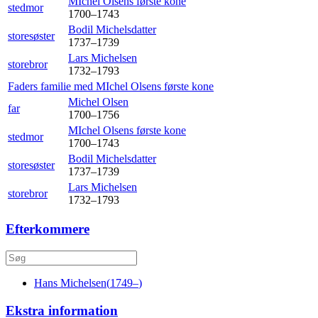
MIchel Olsens første
kone
stedmor
1700
–
1743
Bodil
Michelsdatter
storesøster
1737
–
1739
Lars
Michelsen
storebror
1732
–
1793
Faders familie med
MIchel Olsens første
kone
Michel
Olsen
far
1700
–
1756
MIchel Olsens første
kone
stedmor
1700
–
1743
Bodil
Michelsdatter
storesøster
1737
–
1739
Lars
Michelsen
storebror
1732
–
1793
Efterkommere
Hans
Michelsen
(
1749
–
)
Ekstra information