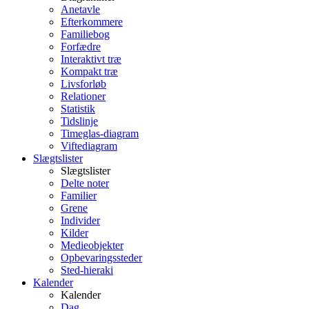
Anetavle
Efterkommere
Familiebog
Forfædre
Interaktivt træ
Kompakt træ
Livsforløb
Relationer
Statistik
Tidslinje
Timeglas-diagram
Viftediagram
Slægtslister
Slægtslister
Delte noter
Familier
Grene
Individer
Kilder
Medieobjekter
Opbevaringssteder
Sted-hieraki
Kalender
Kalender
Dag