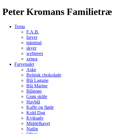
Peter Kromans Familietræ
Tema
F.A.B.
farver
minimal
skyer
webtrees
xenea
Farvepalet
Aske
Belgisk chokolade
Blå Lagune
Blå Marine
Blågrøn
Grøn stråle
Havblå
Kaffe og fløde
Kold Dag
Kviksølv
Middelhavet
Natlig