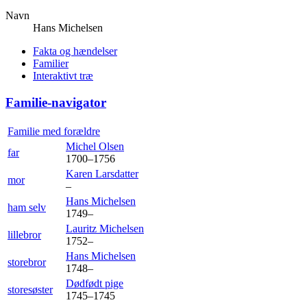
Navn
Hans
Michelsen
Fakta og hændelser
Familier
Interaktivt træ
Familie-navigator
Familie med forældre
Michel
Olsen
far
1700
–
1756
Karen
Larsdatter
mor
–
Hans
Michelsen
ham selv
1749
–
Lauritz
Michelsen
lillebror
1752
–
Hans
Michelsen
storebror
1748
–
Dødfødt
pige
storesøster
1745
–
1745