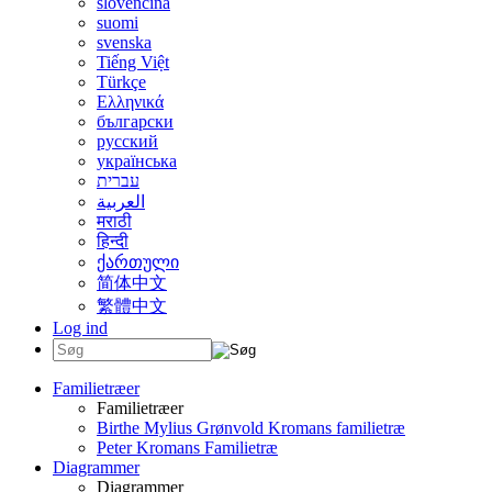
slovenčina
suomi
svenska
Tiếng Việt
Türkçe
Ελληνικά
български
русский
українська
עברית
العربية
मराठी
हिन्दी
ქართული
简体中文
繁體中文
Log ind
Familietræer
Familietræer
Birthe Mylius Grønvold Kromans familietræ
Peter Kromans Familietræ
Diagrammer
Diagrammer