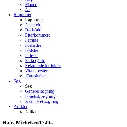
Måned
År
Rapporter
Rapporter
Anetavle
Dødsfald
Efterkommere
Familie
Forfædre
Fødsler
Individ
Kirkegårde
Relaterede individer
Vitale poster
Ægteskaber
Søg
Søg
Generel søgning
Fonetisk søgning
Avanceret søgning
Artikler
Artikler
Hans
Michelsen
1749
–