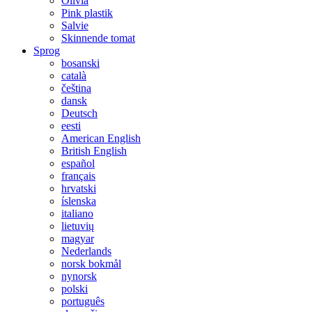
Olivia
Pink plastik
Salvie
Skinnende tomat
Sprog
bosanski
català
čeština
dansk
Deutsch
eesti
American English
British English
español
français
hrvatski
íslenska
italiano
lietuvių
magyar
Nederlands
norsk bokmål
nynorsk
polski
português