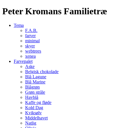
Peter Kromans Familietræ
Tema
F.A.B.
farver
minimal
skyer
webtrees
xenea
Farvepalet
Aske
Belgisk chokolade
Blå Lagune
Blå Marine
Blågrøn
Grøn stråle
Havblå
Kaffe og fløde
Kold Dag
Kviksølv
Middelhavet
Natlig