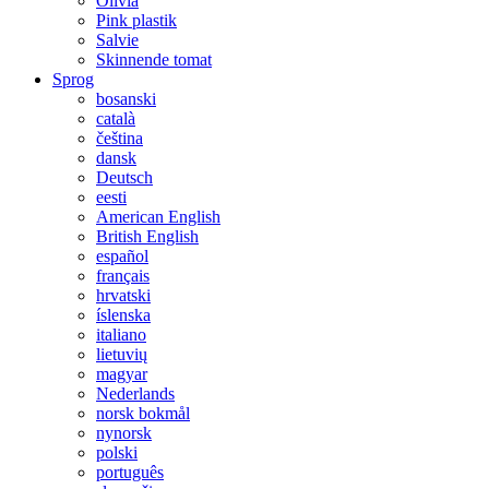
Olivia
Pink plastik
Salvie
Skinnende tomat
Sprog
bosanski
català
čeština
dansk
Deutsch
eesti
American English
British English
español
français
hrvatski
íslenska
italiano
lietuvių
magyar
Nederlands
norsk bokmål
nynorsk
polski
português