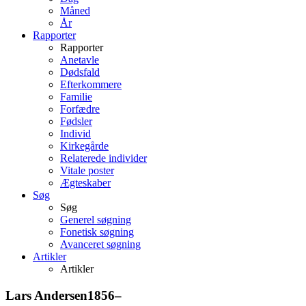
Måned
År
Rapporter
Rapporter
Anetavle
Dødsfald
Efterkommere
Familie
Forfædre
Fødsler
Individ
Kirkegårde
Relaterede individer
Vitale poster
Ægteskaber
Søg
Søg
Generel søgning
Fonetisk søgning
Avanceret søgning
Artikler
Artikler
Lars
Andersen
1856
–