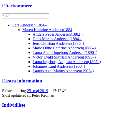
Efterkommere
Lars
Andersen
(
1856
–
)
Maren Kathrine
Andersen
1884
Anders Peder
Andersen
(
1882
–
)
Hans Marius
Andersen
(
1884
–
)
Jens Christian
Andersen
(
1886
–
)
Marie Oline Cathrine
Andersen
(
1888
–
)
Laura Astrid Ingeborg
Andersen
(
1890
–
)
Victor Evald Sigfried
Andersen
(
1895
–
)
Laura Ingeborg Augusta
Andersen
(
1897
–
)
Johannes Emil
Andersen
(
1900
–
)
Laurits Axel Marius
Andersen
(
1902
–
)
Ekstra information
Sidste ændring
25. maj 2019
–
13:12:40
Sidst opdateret af:
Peter Kroman
Individliste