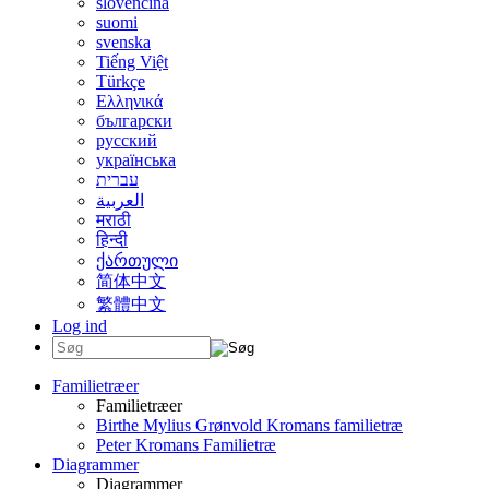
slovenčina
suomi
svenska
Tiếng Việt
Türkçe
Ελληνικά
български
русский
українська
עברית
العربية
मराठी
हिन्दी
ქართული
简体中文
繁體中文
Log ind
Familietræer
Familietræer
Birthe Mylius Grønvold Kromans familietræ
Peter Kromans Familietræ
Diagrammer
Diagrammer