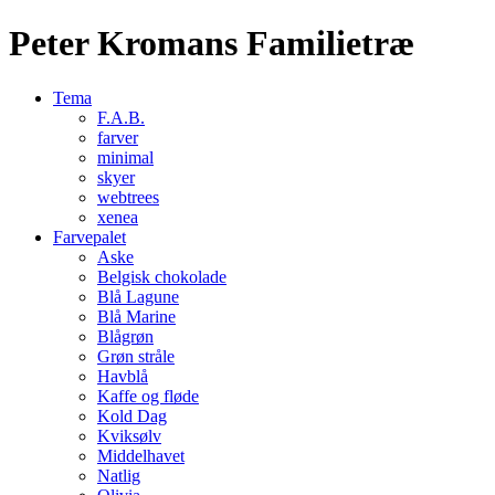
Peter Kromans Familietræ
Tema
F.A.B.
farver
minimal
skyer
webtrees
xenea
Farvepalet
Aske
Belgisk chokolade
Blå Lagune
Blå Marine
Blågrøn
Grøn stråle
Havblå
Kaffe og fløde
Kold Dag
Kviksølv
Middelhavet
Natlig