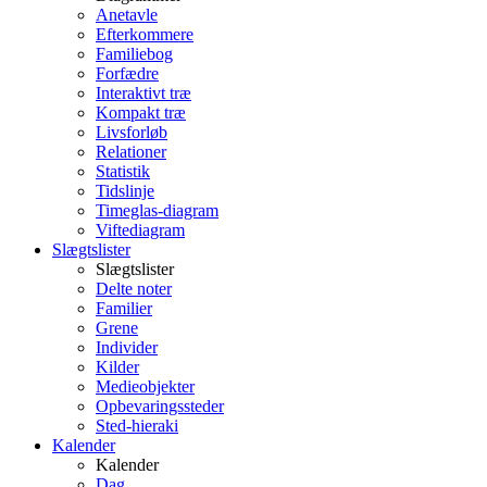
Anetavle
Efterkommere
Familiebog
Forfædre
Interaktivt træ
Kompakt træ
Livsforløb
Relationer
Statistik
Tidslinje
Timeglas-diagram
Viftediagram
Slægtslister
Slægtslister
Delte noter
Familier
Grene
Individer
Kilder
Medieobjekter
Opbevaringssteder
Sted-hieraki
Kalender
Kalender
Dag