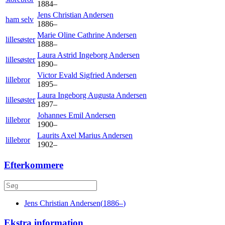
1884
–
Jens Christian
Andersen
ham selv
1886
–
Marie Oline Cathrine
Andersen
lillesøster
1888
–
Laura Astrid Ingeborg
Andersen
lillesøster
1890
–
Victor Evald Sigfried
Andersen
lillebror
1895
–
Laura Ingeborg Augusta
Andersen
lillesøster
1897
–
Johannes Emil
Andersen
lillebror
1900
–
Laurits Axel Marius
Andersen
lillebror
1902
–
Efterkommere
Jens Christian
Andersen
(
1886
–
)
Ekstra information