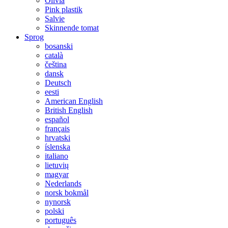
Olivia
Pink plastik
Salvie
Skinnende tomat
Sprog
bosanski
català
čeština
dansk
Deutsch
eesti
American English
British English
español
français
hrvatski
íslenska
italiano
lietuvių
magyar
Nederlands
norsk bokmål
nynorsk
polski
português