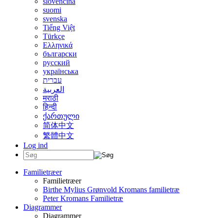
slovenčina
suomi
svenska
Tiếng Việt
Türkçe
Ελληνικά
български
русский
українська
עברית
العربية
मराठी
हिन्दी
ქართული
简体中文
繁體中文
Log ind
Familietræer
Familietræer
Birthe Mylius Grønvold Kromans familietræ
Peter Kromans Familietræ
Diagrammer
Diagrammer