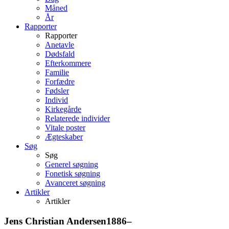
Måned
År
Rapporter
Rapporter
Anetavle
Dødsfald
Efterkommere
Familie
Forfædre
Fødsler
Individ
Kirkegårde
Relaterede individer
Vitale poster
Ægteskaber
Søg
Søg
Generel søgning
Fonetisk søgning
Avanceret søgning
Artikler
Artikler
Jens Christian
Andersen
1886
–