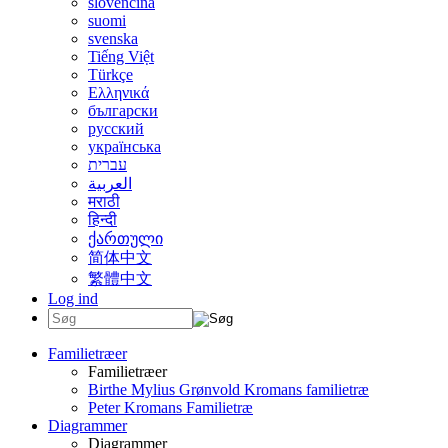
slovenčina
suomi
svenska
Tiếng Việt
Türkçe
Ελληνικά
български
русский
українська
עברית
العربية
मराठी
हिन्दी
ქართული
简体中文
繁體中文
Log ind
Familietræer
Familietræer
Birthe Mylius Grønvold Kromans familietræ
Peter Kromans Familietræ
Diagrammer
Diagrammer