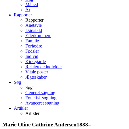
Måned
År
Rapporter
Rapporter
Anetavle
Dødsfald
Efterkommere
Familie
Forfædre
Fødsler
Individ
Kirkegårde
Relaterede individer
Vitale poster
Ægteskaber
Søg
Søg
Generel søgning
Fonetisk søgning
Avanceret søgning
Artikler
Artikler
Marie Oline Cathrine
Andersen
1888
–