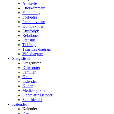
Anetavle
Efterkommere
Familiebog
Forfædre
Interaktivt træ
Kompakt træ
Livsforløb
Relationer
Statistik
Tidslinje
Timeglas-diagram
Viftediagram
Slægtslister
Slægtslister
Delte noter
Familier
Grene
Individer
Kilder
Medieobjekter
Opbevaringssteder
Sted-hieraki
Kalender
Kalender
Dag