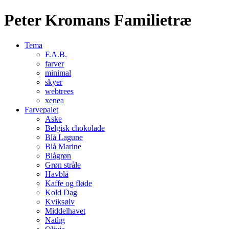
Peter Kromans Familietræ
Tema
F.A.B.
farver
minimal
skyer
webtrees
xenea
Farvepalet
Aske
Belgisk chokolade
Blå Lagune
Blå Marine
Blågrøn
Grøn stråle
Havblå
Kaffe og fløde
Kold Dag
Kviksølv
Middelhavet
Natlig