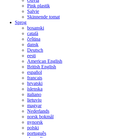
Olivia
Pink plastik
Salvie
Skinnende tomat
Sprog
bosanski
català
čeština
dansk
Deutsch
eesti
American English
British English
español
français
hrvatski
íslenska
italiano
lietuvių
magyar
Nederlands
norsk bokmål
nynorsk
polski
português