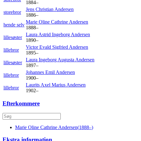
1884
–
Jens Christian
Andersen
storebror
1886
–
Marie Oline Cathrine
Andersen
hende selv
1888
–
Laura Astrid Ingeborg
Andersen
lillesøster
1890
–
Victor Evald Sigfried
Andersen
lillebror
1895
–
Laura Ingeborg Augusta
Andersen
lillesøster
1897
–
Johannes Emil
Andersen
lillebror
1900
–
Laurits Axel Marius
Andersen
lillebror
1902
–
Efterkommere
Marie Oline Cathrine
Andersen
(
1888
–
)
Ekstra information