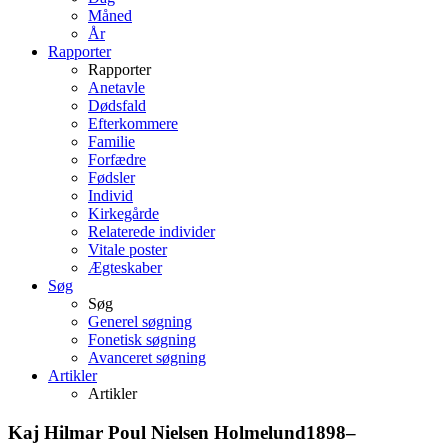
Måned
År
Rapporter
Rapporter
Anetavle
Dødsfald
Efterkommere
Familie
Forfædre
Fødsler
Individ
Kirkegårde
Relaterede individer
Vitale poster
Ægteskaber
Søg
Søg
Generel søgning
Fonetisk søgning
Avanceret søgning
Artikler
Artikler
Kaj Hilmar Poul
Nielsen Holmelund
1898
–