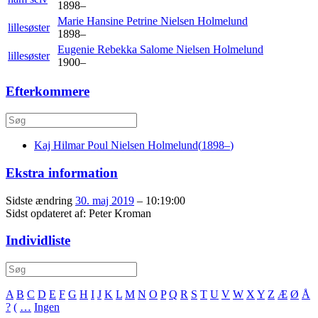
1898
–
Marie Hansine Petrine
Nielsen Holmelund
lillesøster
1898
–
Eugenie Rebekka Salome
Nielsen Holmelund
lillesøster
1900
–
Efterkommere
Kaj Hilmar Poul
Nielsen Holmelund
(
1898
–
)
Ekstra information
Sidste ændring
30. maj 2019
–
10:19:00
Sidst opdateret af:
Peter Kroman
Individliste
A
B
C
D
E
F
G
H
I
J
K
L
M
N
O
P
Q
R
S
T
U
V
W
X
Y
Z
Æ
Ø
Å
?
(
…
Ingen