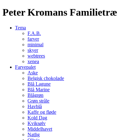
Peter Kromans Familietræ
Tema
F.A.B.
farver
minimal
skyer
webtrees
xenea
Farvepalet
Aske
Belgisk chokolade
Blå Lagune
Blå Marine
Blågrøn
Grøn stråle
Havblå
Kaffe og fløde
Kold Dag
Kviksølv
Middelhavet
Natlig