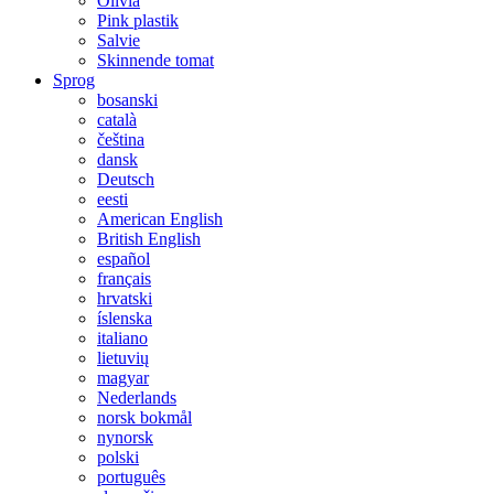
Olivia
Pink plastik
Salvie
Skinnende tomat
Sprog
bosanski
català
čeština
dansk
Deutsch
eesti
American English
British English
español
français
hrvatski
íslenska
italiano
lietuvių
magyar
Nederlands
norsk bokmål
nynorsk
polski
português