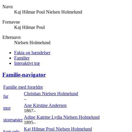
Navn
Kaj Hilmar Poul
Nielsen Holmelund
Fornavne
Kaj Hilmar Poul
Efternavn
Nielsen Holmelund
Fakta og hændelser
Familier
Interaktivt træ
Familie-navigator
Familie med forældre
Christian
Nielsen Holmelund
far
–
Ane Kirstine
Andersen
mor
1867
–
Adine Katrine Lydia
Nielsen Holmelund
storesøster
1895
–
Kaj Hilmar Poul
Nielsen Holmelund
ham selv