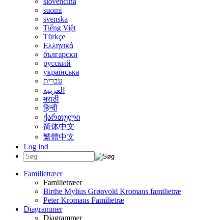
slovenčina
suomi
svenska
Tiếng Việt
Türkçe
Ελληνικά
български
русский
українська
עברית
العربية
मराठी
हिन्दी
ქართული
简体中文
繁體中文
Log ind
Familietræer
Familietræer
Birthe Mylius Grønvold Kromans familietræ
Peter Kromans Familietræ
Diagrammer
Diagrammer