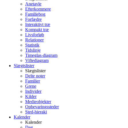
Anetavle
Efterkommere
Familiebog
Forfædre
Interaktivt træ
Kompakt træ
Livsforløb
Relationer
Statistik
Tidslinje
Timeglas-diagram
Viftediagram
Slægtslister
Slægtslister
Delte noter
Familier
Grene
Individer
Kilder
Medieobjekter
Opbevaringssteder
Sted-hieraki
Kalender
Kalender
Dag