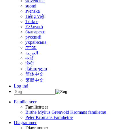
slovenčina
suomi
svenska
Tiếng Việt
Türkçe
Ελληνικά
български
русский
українська
עברית
العربية
मराठी
हिन्दी
ქართული
简体中文
繁體中文
Log ind
Familietræer
Familietræer
Birthe Mylius Grønvold Kromans familietræ
Peter Kromans Familietræ
Diagrammer
Diagrammer