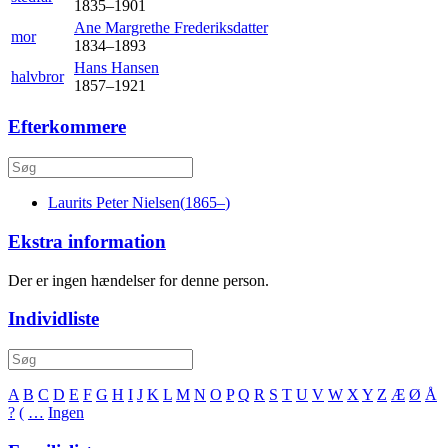
1835
–
1901
Ane Margrethe
Frederiksdatter
mor
1834
–
1893
Hans
Hansen
halvbror
1857
–
1921
Efterkommere
Laurits Peter
Nielsen
(
1865
–
)
Ekstra information
Der er ingen hændelser for denne person.
Individliste
A
B
C
D
E
F
G
H
I
J
K
L
M
N
O
P
Q
R
S
T
U
V
W
X
Y
Z
Æ
Ø
Å
?
(
…
Ingen