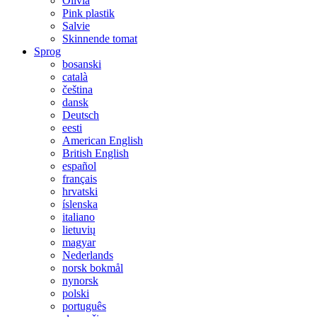
Olivia
Pink plastik
Salvie
Skinnende tomat
Sprog
bosanski
català
čeština
dansk
Deutsch
eesti
American English
British English
español
français
hrvatski
íslenska
italiano
lietuvių
magyar
Nederlands
norsk bokmål
nynorsk
polski
português