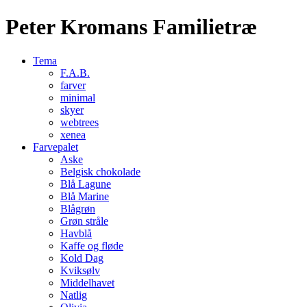
Peter Kromans Familietræ
Tema
F.A.B.
farver
minimal
skyer
webtrees
xenea
Farvepalet
Aske
Belgisk chokolade
Blå Lagune
Blå Marine
Blågrøn
Grøn stråle
Havblå
Kaffe og fløde
Kold Dag
Kviksølv
Middelhavet
Natlig