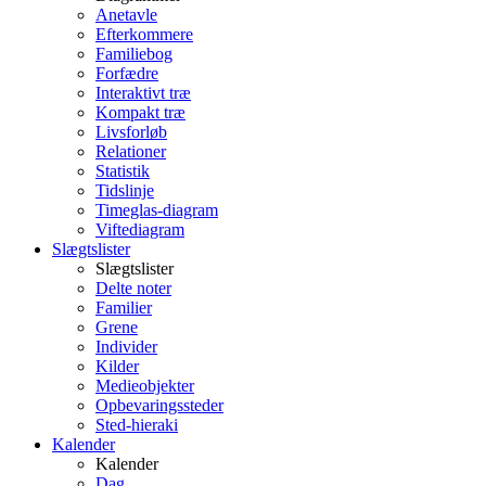
Anetavle
Efterkommere
Familiebog
Forfædre
Interaktivt træ
Kompakt træ
Livsforløb
Relationer
Statistik
Tidslinje
Timeglas-diagram
Viftediagram
Slægtslister
Slægtslister
Delte noter
Familier
Grene
Individer
Kilder
Medieobjekter
Opbevaringssteder
Sted-hieraki
Kalender
Kalender
Dag