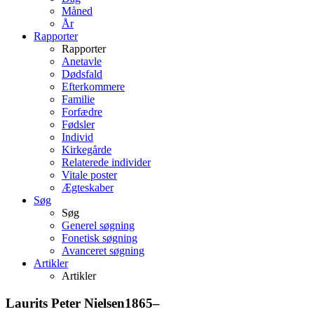
Måned
År
Rapporter
Rapporter
Anetavle
Dødsfald
Efterkommere
Familie
Forfædre
Fødsler
Individ
Kirkegårde
Relaterede individer
Vitale poster
Ægteskaber
Søg
Søg
Generel søgning
Fonetisk søgning
Avanceret søgning
Artikler
Artikler
Laurits Peter
Nielsen
1865
–