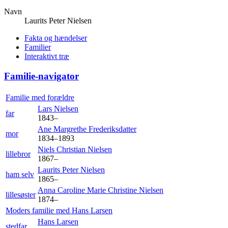
Navn
Laurits Peter
Nielsen
Fakta og hændelser
Familier
Interaktivt træ
Familie-navigator
Familie med forældre
Lars
Nielsen
far
1843
–
Ane Margrethe
Frederiksdatter
mor
1834
–
1893
Niels Christian
Nielsen
lillebror
1867
–
Laurits Peter
Nielsen
ham selv
1865
–
Anna Caroline Marie Christine
Nielsen
lillesøster
1874
–
Moders familie med
Hans
Larsen
Hans
Larsen
stedfar