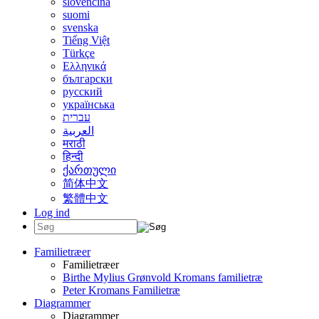
slovenčina
suomi
svenska
Tiếng Việt
Türkçe
Ελληνικά
български
русский
українська
עברית
العربية
मराठी
हिन्दी
ქართული
简体中文
繁體中文
Log ind
Familietræer
Familietræer
Birthe Mylius Grønvold Kromans familietræ
Peter Kromans Familietræ
Diagrammer
Diagrammer