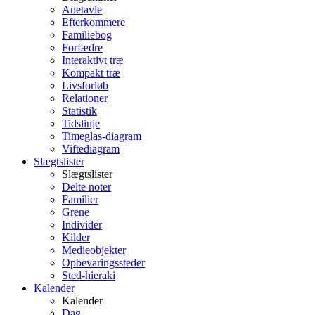
Anetavle
Efterkommere
Familiebog
Forfædre
Interaktivt træ
Kompakt træ
Livsforløb
Relationer
Statistik
Tidslinje
Timeglas-diagram
Viftediagram
Slægtslister
Slægtslister
Delte noter
Familier
Grene
Individer
Kilder
Medieobjekter
Opbevaringssteder
Sted-hieraki
Kalender
Kalender
Dag