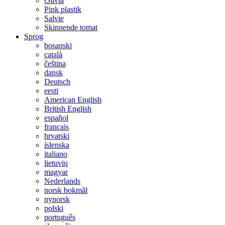
Olivia
Pink plastik
Salvie
Skinnende tomat
Sprog
bosanski
català
čeština
dansk
Deutsch
eesti
American English
British English
español
français
hrvatski
íslenska
italiano
lietuvių
magyar
Nederlands
norsk bokmål
nynorsk
polski
português