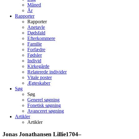
Måned
År
Rapporter
Rapporter
Anetavle
Dødsfald
Efterkommere
Familie
Forfædre
Fødsler
Individ
Kirkegårde
Relaterede individer
Vitale poster
Ægteskaber
Søg
Søg
Generel søgning
Fonetisk søgning
Avanceret søgning
Artikler
Artikler
Jonas Jonathansen
Lillie
1704
–