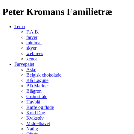
Peter Kromans Familietræ
Tema
F.A.B.
farver
minimal
skyer
webtrees
xenea
Farvepalet
Aske
Belgisk chokolade
Blå Lagune
Blå Marine
Blågrøn
Grøn stråle
Havblå
Kaffe og fløde
Kold Dag
Kviksølv
Middelhavet
Natlig