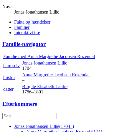
Navn
Jonas Jonathansen
Lillie
Fakta og hændelser
Familier
Interaktivt træ
Familie-navigator
Familie med
Anna Margrethe Jacobsen
Rozendal
Jonas Jonathansen
Lillie
ham selv
1704
–
Anna Margrethe Jacobsen
Rozendal
hustru
–
Birgitte Elisabeth
Lærke
datter
1756
–
1801
Efterkommere
Jonas Jonathansen
Lillie
(
1704
–
)
Anna Margrethe Jacobsen
Rozendal
1741