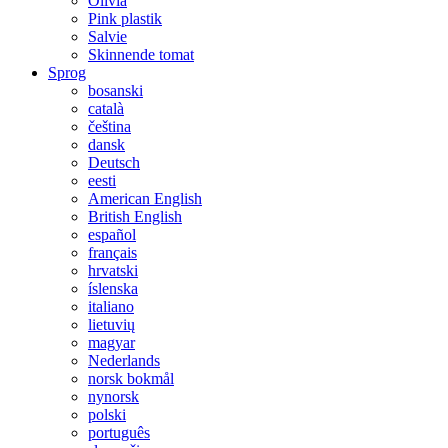
Olivia
Pink plastik
Salvie
Skinnende tomat
Sprog
bosanski
català
čeština
dansk
Deutsch
eesti
American English
British English
español
français
hrvatski
íslenska
italiano
lietuvių
magyar
Nederlands
norsk bokmål
nynorsk
polski
português