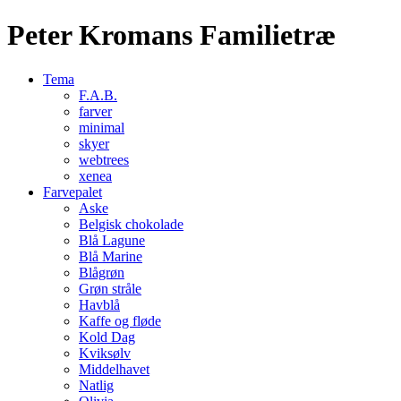
Peter Kromans Familietræ
Tema
F.A.B.
farver
minimal
skyer
webtrees
xenea
Farvepalet
Aske
Belgisk chokolade
Blå Lagune
Blå Marine
Blågrøn
Grøn stråle
Havblå
Kaffe og fløde
Kold Dag
Kviksølv
Middelhavet
Natlig