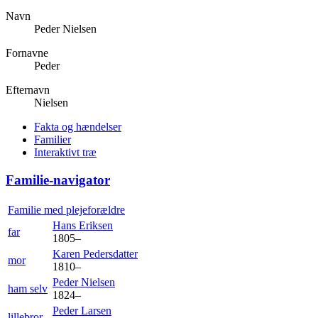
Navn
Peder
Nielsen
Fornavne
Peder
Efternavn
Nielsen
Fakta og hændelser
Familier
Interaktivt træ
Familie-navigator
Familie med plejeforældre
Hans
Eriksen
far
1805
–
Karen
Pedersdatter
mor
1810
–
Peder
Nielsen
ham selv
1824
–
Peder
Larsen
lillebror