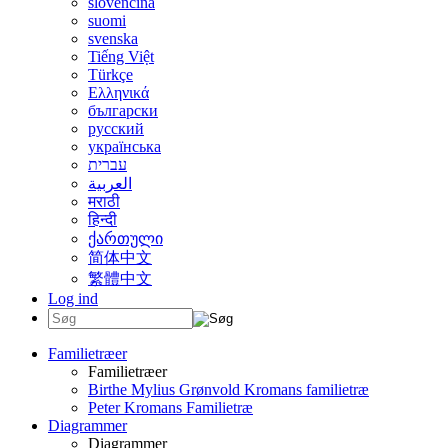
slovenčina
suomi
svenska
Tiếng Việt
Türkçe
Ελληνικά
български
русский
українська
עברית
العربية
मराठी
हिन्दी
ქართული
简体中文
繁體中文
Log ind
Familietræer
Familietræer
Birthe Mylius Grønvold Kromans familietræ
Peter Kromans Familietræ
Diagrammer
Diagrammer