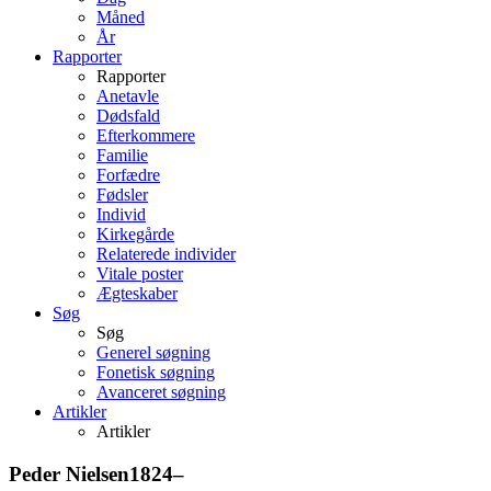
Måned
År
Rapporter
Rapporter
Anetavle
Dødsfald
Efterkommere
Familie
Forfædre
Fødsler
Individ
Kirkegårde
Relaterede individer
Vitale poster
Ægteskaber
Søg
Søg
Generel søgning
Fonetisk søgning
Avanceret søgning
Artikler
Artikler
Peder
Nielsen
1824
–