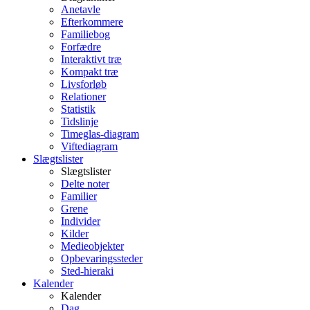
Anetavle
Efterkommere
Familiebog
Forfædre
Interaktivt træ
Kompakt træ
Livsforløb
Relationer
Statistik
Tidslinje
Timeglas-diagram
Viftediagram
Slægtslister
Slægtslister
Delte noter
Familier
Grene
Individer
Kilder
Medieobjekter
Opbevaringssteder
Sted-hieraki
Kalender
Kalender
Dag