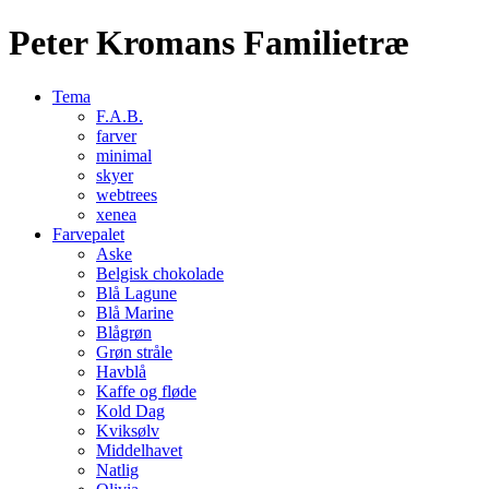
Peter Kromans Familietræ
Tema
F.A.B.
farver
minimal
skyer
webtrees
xenea
Farvepalet
Aske
Belgisk chokolade
Blå Lagune
Blå Marine
Blågrøn
Grøn stråle
Havblå
Kaffe og fløde
Kold Dag
Kviksølv
Middelhavet
Natlig