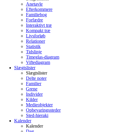
Anetavle
Efterkommere
Familiebog
Forfædre
Interaktivt træ
Kompakt træ
Livsforløb
Relationer
Statistik
Tidslinje
Timeglas-diagram
Viftediagram
Slægtslister
Slægtslister
Delte noter
Familier
Grene
Individer
Kilder
Medieobjekter
Opbevaringssteder
Sted-hieraki
Kalender
Kalender
Dag