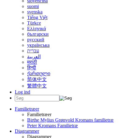
slovenčina
suomi
svenska
Tiếng Việt
Türkçe
Ελληνικά
български
русский
українська
עברית
العربية
मराठी
हिन्दी
ქართული
简体中文
繁體中文
Log ind
Familietræer
Familietræer
Birthe Mylius Grønvold Kromans familietræ
Peter Kromans Familietræ
Diagrammer
Diagrammer