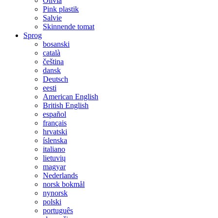
Olivia
Pink plastik
Salvie
Skinnende tomat
Sprog
bosanski
català
čeština
dansk
Deutsch
eesti
American English
British English
español
français
hrvatski
íslenska
italiano
lietuvių
magyar
Nederlands
norsk bokmål
nynorsk
polski
português