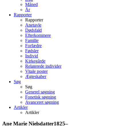
Måned
År
Rapporter
Rapporter
Anetavle
Dødsfald
Efterkommere
Familie
Forfædre
Fødsler
Individ
Kirkegårde
Relaterede individer
Vitale poster
Ægteskaber
Søg
Søg
Generel søgning
Fonetisk søgning
Avanceret søgning
Artikler
Artikler
Ane Marie
Nielsdatter
1825
–