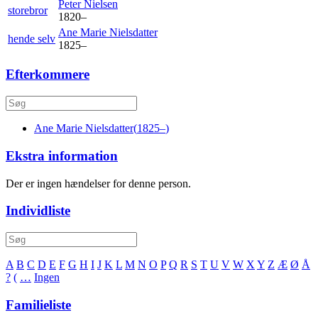
Peter
Nielsen
storebror
1820
–
Ane Marie
Nielsdatter
hende selv
1825
–
Efterkommere
Ane Marie
Nielsdatter
(
1825
–
)
Ekstra information
Der er ingen hændelser for denne person.
Individliste
A
B
C
D
E
F
G
H
I
J
K
L
M
N
O
P
Q
R
S
T
U
V
W
X
Y
Z
Æ
Ø
Å
?
(
…
Ingen
Familieliste