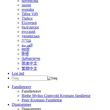
slovenčina
suomi
svenska
Tiếng Việt
Türkçe
Ελληνικά
български
русский
українська
עברית
العربية
मराठी
हिन्दी
ქართული
简体中文
繁體中文
Log ind
Familietræer
Familietræer
Birthe Mylius Grønvold Kromans familietræ
Peter Kromans Familietræ
Diagrammer
Diagrammer