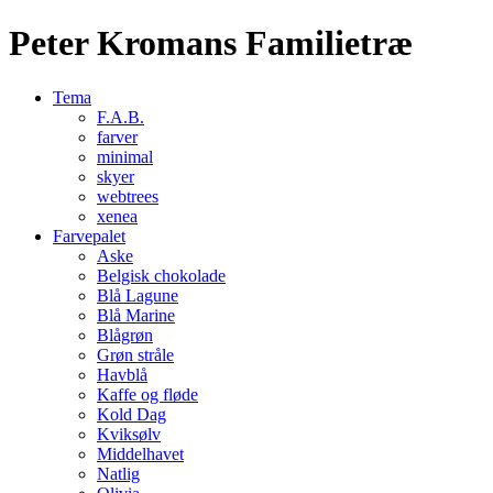
Peter Kromans Familietræ
Tema
F.A.B.
farver
minimal
skyer
webtrees
xenea
Farvepalet
Aske
Belgisk chokolade
Blå Lagune
Blå Marine
Blågrøn
Grøn stråle
Havblå
Kaffe og fløde
Kold Dag
Kviksølv
Middelhavet
Natlig