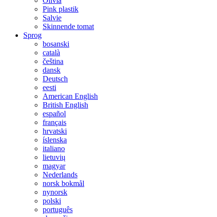
Olivia
Pink plastik
Salvie
Skinnende tomat
Sprog
bosanski
català
čeština
dansk
Deutsch
eesti
American English
British English
español
français
hrvatski
íslenska
italiano
lietuvių
magyar
Nederlands
norsk bokmål
nynorsk
polski
português