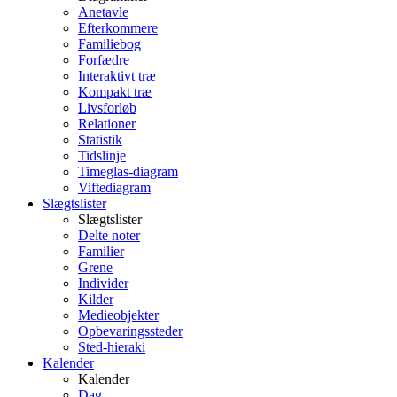
Anetavle
Efterkommere
Familiebog
Forfædre
Interaktivt træ
Kompakt træ
Livsforløb
Relationer
Statistik
Tidslinje
Timeglas-diagram
Viftediagram
Slægtslister
Slægtslister
Delte noter
Familier
Grene
Individer
Kilder
Medieobjekter
Opbevaringssteder
Sted-hieraki
Kalender
Kalender
Dag