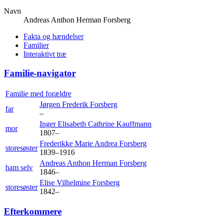
Navn
Andreas Anthon Herman
Forsberg
Fakta og hændelser
Familier
Interaktivt træ
Familie-navigator
Familie med forældre
Jørgen Frederik
Forsberg
far
–
Inger Elisabeth Cathrine
Kauffmann
mor
1807
–
Frederikke Marie Andrea
Forsberg
storesøster
1839
–
1916
Andreas Anthon Herman
Forsberg
ham selv
1846
–
Elise Vilhelmine
Forsberg
storesøster
1842
–
Efterkommere