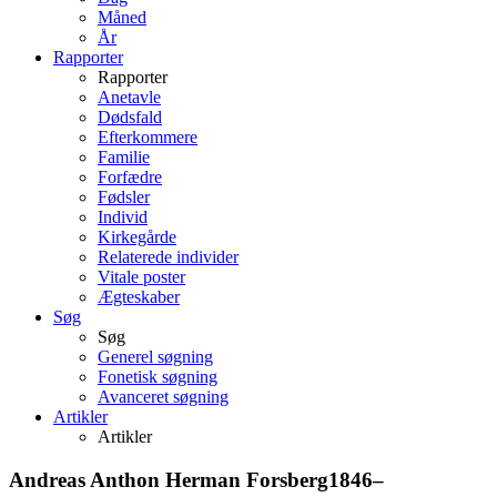
Måned
År
Rapporter
Rapporter
Anetavle
Dødsfald
Efterkommere
Familie
Forfædre
Fødsler
Individ
Kirkegårde
Relaterede individer
Vitale poster
Ægteskaber
Søg
Søg
Generel søgning
Fonetisk søgning
Avanceret søgning
Artikler
Artikler
Andreas Anthon Herman
Forsberg
1846
–