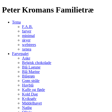
Peter Kromans Familietræ
Tema
F.A.B.
farver
minimal
skyer
webtrees
xenea
Farvepalet
Aske
Belgisk chokolade
Blå Lagune
Blå Marine
Blågrøn
Grøn stråle
Havblå
Kaffe og fløde
Kold Dag
Kviksølv
Middelhavet
Natlig