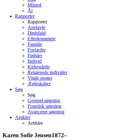
Måned
År
Rapporter
Rapporter
Anetavle
Dødsfald
Efterkommere
Familie
Forfædre
Fødsler
Individ
Kirkegårde
Relaterede individer
Vitale poster
Ægteskaber
Søg
Søg
Generel søgning
Fonetisk søgning
Avanceret søgning
Artikler
Artikler
Karen Sofie
Jensen
1872
–