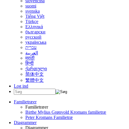
slovenčina
suomi
svenska
Tiếng Việt
Türkçe
Ελληνικά
български
русский
українська
עברית
العربية
मराठी
हिन्दी
ქართული
简体中文
繁體中文
Log ind
Familietræer
Familietræer
Birthe Mylius Grønvold Kromans familietræ
Peter Kromans Familietræ
Diagrammer
Diagrammer