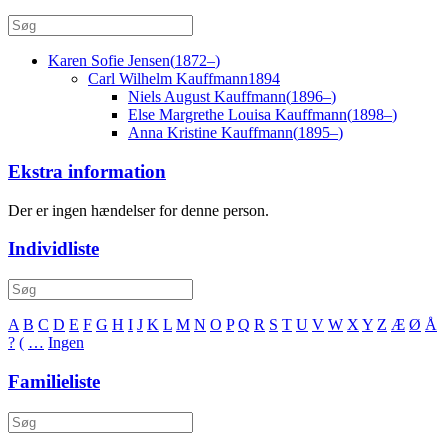
Karen Sofie
Jensen
(
1872
–
)
Carl Wilhelm
Kauffmann
1894
Niels August
Kauffmann
(
1896
–
)
Else Margrethe Louisa
Kauffmann
(
1898
–
)
Anna Kristine
Kauffmann
(
1895
–
)
Ekstra information
Der er ingen hændelser for denne person.
Individliste
A
B
C
D
E
F
G
H
I
J
K
L
M
N
O
P
Q
R
S
T
U
V
W
X
Y
Z
Æ
Ø
Å
?
(
…
Ingen
Familieliste