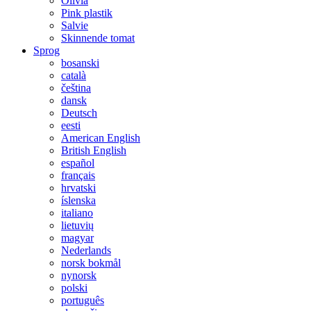
Olivia
Pink plastik
Salvie
Skinnende tomat
Sprog
bosanski
català
čeština
dansk
Deutsch
eesti
American English
British English
español
français
hrvatski
íslenska
italiano
lietuvių
magyar
Nederlands
norsk bokmål
nynorsk
polski
português