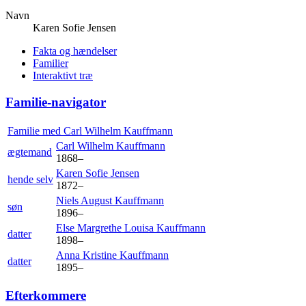
Navn
Karen Sofie
Jensen
Fakta og hændelser
Familier
Interaktivt træ
Familie-navigator
Familie med
Carl Wilhelm
Kauffmann
Carl Wilhelm
Kauffmann
ægtemand
1868
–
Karen Sofie
Jensen
hende selv
1872
–
Niels August
Kauffmann
søn
1896
–
Else Margrethe Louisa
Kauffmann
datter
1898
–
Anna Kristine
Kauffmann
datter
1895
–
Efterkommere