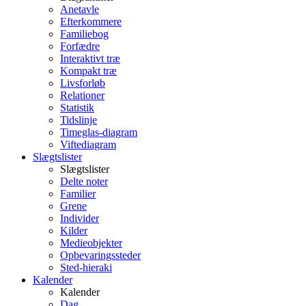
Anetavle
Efterkommere
Familiebog
Forfædre
Interaktivt træ
Kompakt træ
Livsforløb
Relationer
Statistik
Tidslinje
Timeglas-diagram
Viftediagram
Slægtslister
Slægtslister
Delte noter
Familier
Grene
Individer
Kilder
Medieobjekter
Opbevaringssteder
Sted-hieraki
Kalender
Kalender
Dag